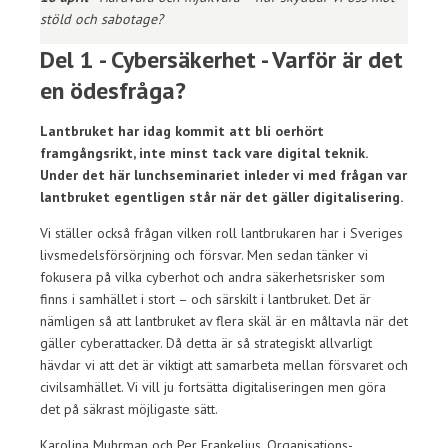
stöld och sabotage?
Del 1 - Cybersäkerhet - Varför är det
en ödesfråga?
Lantbruket har idag kommit att bli oerhört
framgångsrikt, inte minst tack vare digital teknik.
Under det här lunchseminariet inleder vi med frågan var
lantbruket egentligen står när det gäller digitalisering.
Vi ställer också frågan vilken roll lantbrukaren har i Sveriges
livsmedelsförsörjning och försvar. Men sedan tänker vi
fokusera på vilka cyberhot och andra säkerhetsrisker som
finns i samhället i stort – och särskilt i lantbruket. Det är
nämligen så att lantbruket av flera skäl är en måltavla när det
gäller cyberattacker. Då detta är så strategiskt allvarligt
hävdar vi att det är viktigt att samarbeta mellan försvaret och
civilsamhället. Vi vill ju fortsätta digitaliseringen men göra
det på säkrast möjligaste sätt.
Karolina Muhrman och Per Frankelius, Organisations-