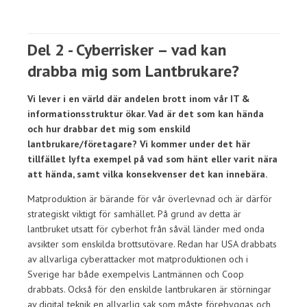
Del 2 - Cyberrisker – vad kan
drabba mig som Lantbrukare?
Vi lever i en värld där andelen brott inom vår IT &
informationsstruktur ökar. Vad är det som kan hända
och hur drabbar det mig som enskild
lantbrukare/företagare? Vi kommer under det här
tillfället lyfta exempel på vad som hänt eller varit nära
att hända, samt vilka konsekvenser det kan innebära.
Matproduktion är bärande för vår överlevnad och är därför
strategiskt viktigt för samhället. På grund av detta är
lantbruket utsatt för cyberhot från såväl länder med onda
avsikter som enskilda brottsutövare. Redan har USA drabbats
av allvarliga cyberattacker mot matproduktionen och i
Sverige har både exempelvis Lantmännen och Coop
drabbats. Också för den enskilde lantbrukaren är störningar
av digital teknik en allvarlig sak som måste förebyggas och