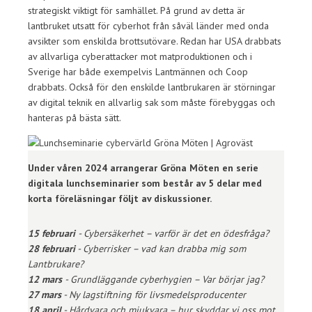
strategiskt viktigt för samhället. På grund av detta är
lantbruket utsatt för cyberhot från såväl länder med onda
avsikter som enskilda brottsutövare. Redan har USA drabbats
av allvarliga cyberattacker mot matproduktionen och i
Sverige har både exempelvis Lantmännen och Coop
drabbats. Också för den enskilde lantbrukaren är störningar
av digital teknik en allvarlig sak som måste förebyggas och
hanteras på bästa sätt.
Under våren 2024 arrangerar Gröna Möten en serie
digitala lunchseminarier som består av 5 delar med
korta föreläsningar följt av diskussioner.
15 februari
- Cybersäkerhet – varför är det en ödesfråga?
28 februari
- Cyberrisker – vad kan drabba mig som
Lantbrukare?
12 mars
- Grundläggande cyberhygien – Var börjar jag?
27 mars
- Ny lagstiftning för livsmedelsproducenter
18 april
- Hårdvara och mjukvara – hur skyddar vi oss mot