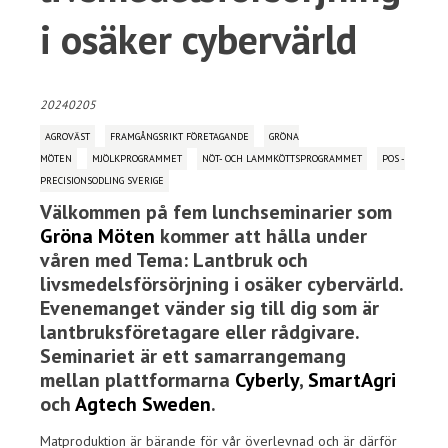
i osäker cybervärld
20240205
AGROVÄST
FRAMGÅNGSRIKT FÖRETAGANDE
GRÖNA
MÖTEN
MJÖLKPROGRAMMET
NÖT- OCH LAMMKÖTTSPROGRAMMET
POS -
PRECISIONSODLING SVERIGE
Välkommen på fem lunchseminarier som
Gröna Möten
kommer att hålla under
våren med Tema: Lantbruk och
livsmedelsförsörjning i osäker cybervärld.
Evenemanget vänder sig till dig som är
lantbruksföretagare eller rådgivare.
Seminariet är ett samarrangemang
mellan plattformarna
Cyberly
,
SmartAgri
och
Agtech Sweden
.
Matproduktion är bärande för vår överlevnad och är därför