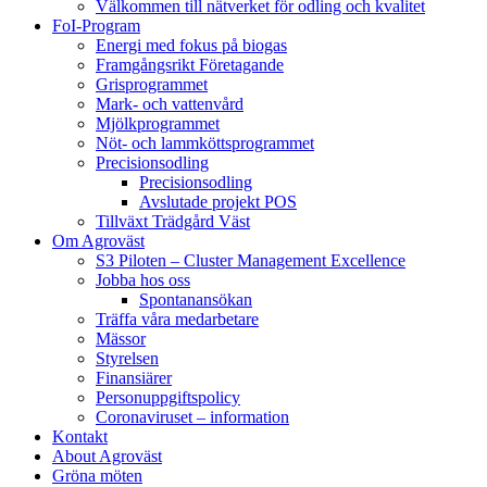
Välkommen till nätverket för odling och kvalitet
FoI-Program
Energi med fokus på biogas
Framgångsrikt Företagande
Grisprogrammet
Mark- och vattenvård
Mjölkprogrammet
Nöt- och lammköttsprogrammet
Precisionsodling
Precisionsodling
Avslutade projekt POS
Tillväxt Trädgård Väst
Om Agroväst
S3 Piloten – Cluster Management Excellence
Jobba hos oss
Spontanansökan
Träffa våra medarbetare
Mässor
Styrelsen
Finansiärer
Personuppgiftspolicy
Coronaviruset – information
Kontakt
About Agroväst
Gröna möten