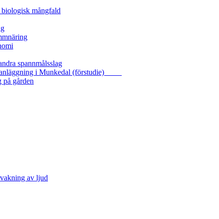
 biologisk mångfald
ng
ammnäring
nomi
 andra spannmålsslag
gasanläggning i Munkedal (förstudie)
g på gården
vakning av ljud