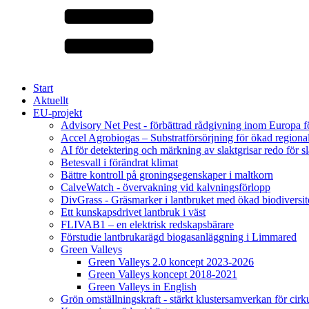
Start
Aktuellt
EU-projekt
Advisory Net Pest - förbättrad rådgivning inom Europa 
Accel Agrobiogas – Substratförsörjning för ökad regiona
AI för detektering och märkning av slaktgrisar redo för sl
Betesvall i förändrat klimat
Bättre kontroll på groningsegenskaper i maltkorn
CalveWatch - övervakning vid kalvningsförlopp
DivGrass - Gräsmarker i lantbruket med ökad biodiversit
Ett kunskapsdrivet lantbruk i väst
FLIVAB1 – en elektrisk redskapsbärare
Förstudie lantbrukarägd biogasanläggning i Limmared
Green Valleys
Green Valleys 2.0 koncept 2023-2026
Green Valleys koncept 2018-2021
Green Valleys in English
Grön omställningskraft - stärkt klustersamverkan för cir