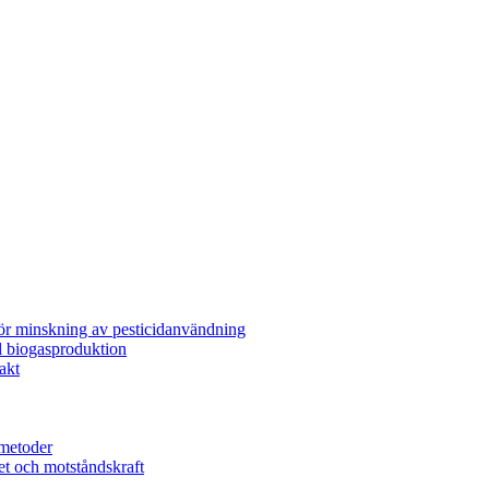
för minskning av pesticidanvändning
l biogasproduktion
akt
metoder
et och motståndskraft