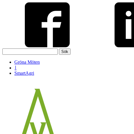
Sök
efter:
Gröna Möten
∣
SmartAgri