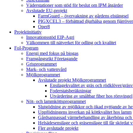
Väderstationer som stöd för beslut om IPM åtgärder
Avslutade EU-projekt
FarmGuard – övervakning av gårdens elstängsel
PIGXCEL3 – förbättrad djurhälsa genom fjärröver
Oper8
Projektinitiativ
Innovationsstöd EIP-Agri
Välkommen till nätverket för odling och kvalitet
FoI-Program
Energi med fokus på biogas
Framgångsrikt Företagande
Grisprogrammet
Mark- och vattenvård
Mjölkprogrammet
Avslutade projekt Mjölkprogrammet
Ensilagekvalitet av gräs och rödklöver/gräsv
Foderstatsberäkningar
Utvärdering av smältbar fiber hos rörsvingel
Nöt- och lammköttsprogrammet
Slutgödning av mjölkkor och ökad nyttjande av hela
Uppfödningens inverkan på köttkvalitet hos lamm
Gårdsanpassad värmebehandling av åkerböna och 
Helsädesensilage och gräsensilage till får skördat 
Fler avslutade projekt