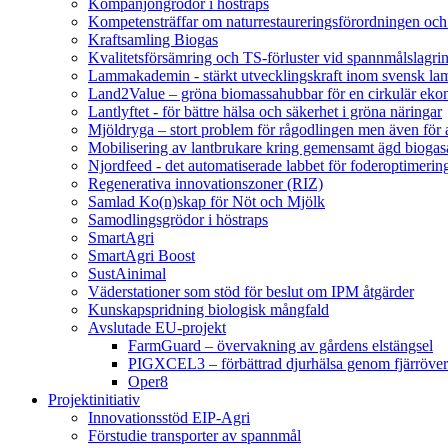
Kompanjongrödor i höstraps
Kompetensträffar om naturrestaureringsförordningen och
Kraftsamling Biogas
Kvalitetsförsämring och TS-förluster vid spannmålslagri
Lammakademin - stärkt utvecklingskraft inom svensk l
Land2Value – gröna biomassahubbar för en cirkulär eko
Lantlyftet - för bättre hälsa och säkerhet i gröna näringar
Mjöldryga – stort problem för rågodlingen men även för
Mobilisering av lantbrukare kring gemensamt ägd bio
Njordfeed - det automatiserade labbet för foderoptimerin
Regenerativa innovationszoner (RIZ)
Samlad Ko(n)skap för Nöt och Mjölk
Samodlingsgrödor i höstraps
SmartAgri
SmartAgri Boost
SustAinimal
Väderstationer som stöd för beslut om IPM åtgärder
Kunskapspridning biologisk mångfald
Avslutade EU-projekt
FarmGuard – övervakning av gårdens elstängsel
PIGXCEL3 – förbättrad djurhälsa genom fjärröver
Oper8
Projektinitiativ
Innovationsstöd EIP-Agri
Förstudie transporter av spannmål