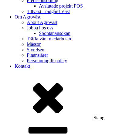
Precisionsodling
Avslutade projekt POS
Tillväxt Trädgård Väst
Om Agroväst
About Agroväst
Jobba hos oss
Spontanansökan
Träffa våra medarbetare
Mässor
Styrelsen
Finansiärer
Personuppgiftspolicy
Kontakt
Stäng