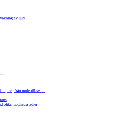
vakning av ljud
all
 djuret, från mule-till-svans
raps
vid olika mognadsstadier