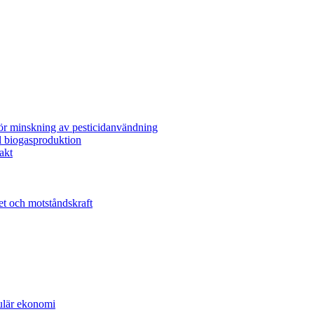
för minskning av pesticidanvändning
l biogasproduktion
akt
et och motståndskraft
kulär ekonomi