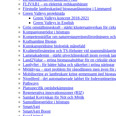
FLIVAB1 – en elektrisk redskapsbärare
Förstudie lantbrukarägd biogasanläggning i Limmared
Green Valleys projektsida
Green Valleys koncept 2018-2021
Green Valleys in English
Grön omställningskraft - stärkt klustersamverkan för cir
Kompanjongrödor i höstraps
Kompetensträffar om naturrestaureringsförordningen och
Kraftsamling Biogas
Kunskapspridning biologisk mångfald
Kvalitetsförsämring och TS-förluster vid spannmålslagri
Lammakademin - stärkt utvecklingskraft inom svensk l
Land2Value – gröna biomassahubbar för en cirkulär eko
Lantlyftet - för bättre hälsa och säkerhet i gröna näringar
Mjöldryga – stort problem för rågodlingen men även för
Mobilisering av lantbrukare kring gemensamt ägd bio
Njordfeed - det automatiserade labbet för foderoptimerin
Pathways
Platsspecifik ogräsbekämpning
Regenerativa innovationszoner (RIZ)
Samlad Ko(n)skap för Nöt och Mjölk
Samodlingsgrödor i höstraps
SmartAgri
SmartAgri Boost
SustAinimal