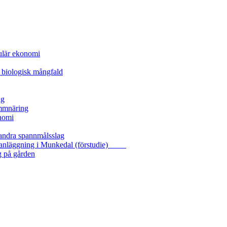
kulär ekonomi
 biologisk mångfald
ng
ammnäring
nomi
 andra spannmålsslag
gasanläggning i Munkedal (förstudie)
g på gården