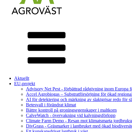
Aktuellt
EU-projekt
Advisory Net Pest - förbättrad rådgivning inom Europa 
Accel Agrobiogas – Substratförsörjning för ökad regiona
AI för detektering och märkning av slaktgrisar redo för sl
Betesvall i förändrat klimat
Bättre kontroll på groningsegenskaper i maltkorn
CalveWatch - övervakning vid kalvningsförlopp
Climate Farm Demo - Resan mot klimatsmarta jordbruks
DivGrass - Gräsmarker i lantbruket med ökad biodiversit
Ett kunskapsdrivet lantbruk i väst