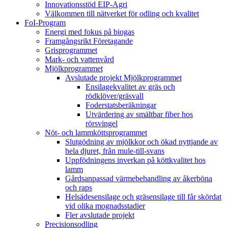
Innovationsstöd EIP-Agri
Välkommen till nätverket för odling och kvalitet
FoI-Program
Energi med fokus på biogas
Framgångsrikt Företagande
Grisprogrammet
Mark- och vattenvård
Mjölkprogrammet
Avslutade projekt Mjölkprogrammet
Ensilagekvalitet av gräs och
rödklöver/gräsvall
Foderstatsberäkningar
Utvärdering av smältbar fiber hos
rörsvingel
Nöt- och lammköttsprogrammet
Slutgödning av mjölkkor och ökad nyttjande av
hela djuret, från mule-till-svans
Uppfödningens inverkan på köttkvalitet hos
lamm
Gårdsanpassad värmebehandling av åkerböna
och raps
Helsädesensilage och gräsensilage till får skördat
vid olika mognadsstadier
Fler avslutade projekt
Precisionsodling