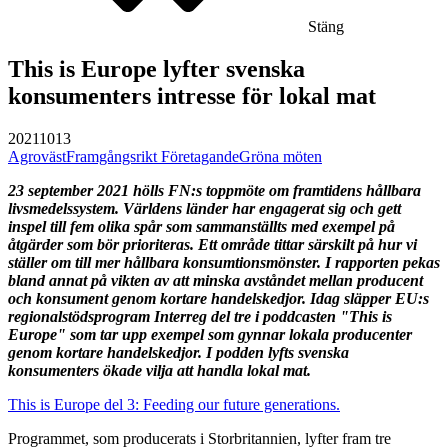
Stäng
This is Europe lyfter svenska
konsumenters intresse för lokal mat
20211013
Agroväst
Framgångsrikt Företagande
Gröna möten
23 september 2021 hölls FN:s toppmöte om framtidens hållbara
livsmedelssystem. Världens länder har engagerat sig och gett
inspel till fem olika spår som sammanställts med exempel på
åtgärder som bör prioriteras. Ett område tittar särskilt på hur vi
ställer om till mer hållbara konsumtionsmönster. I rapporten pekas
bland annat på vikten av att minska avståndet mellan producent
och konsument genom kortare handelskedjor. Idag släpper EU:s
regionalstödsprogram Interreg del tre i poddcasten "This is
Europe" som tar upp exempel som gynnar lokala producenter
genom kortare handelsk
edjor. I podden lyfts svenska
konsumenters ökade vilja att handla lokal mat.
This is Europe del 3: Feeding our future generations.
Programmet, som producerats i Storbritannien, lyfter fram tre