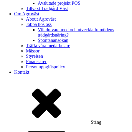
Avslutade projekt POS
Tillväxt Trädgård Väst
Om Agroväst
About Agroväst
Jobba hos oss
Vill du vara med och utveckla framtidens
trädgårdsnäring?
Spontanansökan
Träffa våra medarbetare
Mässor
Styrelsen
Finansiärer
Personuppgiftspolicy
Kontakt
Stäng