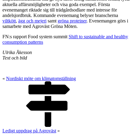
aktuella affärsmöjligheter och visa goda exempel. Första
evenemanget riktade sig till trädgårdsodlare med intresse för
andelsjordbruk. Kommande evenemang belyser branscherna
viltkött
,
ägg och mejeri
samt
gröna proteiner
. Evenemangen görs i
samarbete med Agroväst Gröna Möten.
FN:s rapport Food system summit
Shift to sustainable and healthy
consumption patterns
Ulrika Åkesson
Text och bild
«
Nordiskt möte om klimatomställning
Ledigt uppdrag på Agroväst
»