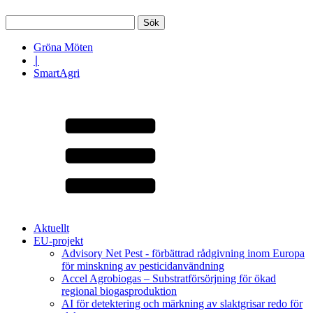
Sök
efter:
Gröna Möten
∣
SmartAgri
Aktuellt
EU-projekt
Advisory Net Pest - förbättrad rådgivning inom Europa
för minskning av pesticidanvändning
Accel Agrobiogas – Substratförsörjning för ökad
regional biogasproduktion
AI för detektering och märkning av slaktgrisar redo för