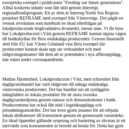
europeiska exempel i poddcasten "Feeding our future generations".
Alltså konkreta initativ som fått stöd genom Interregs
regionalfondsprogram. Ett av dem är Interreg North Sea Region-
projektet REFRAME med exempel från Västsverige. Det pågår en
svensk revolution som inneburit en ökad efterfrågan på
lokalproducerade högkvalitativa livsmedel, menar man. Vi får höra
hur Lokalproducerat i Väst genom REFRAME kunnat öppna vägen
till butikshyllan för flera småskaliga producenter. Genom finansiellt
stöd från EU kan Västra Götaland visa flera exempel där
producenter kunnat skala upp sin verksamhet och med
rådgivningsinsatser fått dem att se potentialen i nya affärsupplägg,
inte minst under coronapandemin.
Mattias Hjortenhed, Lokalproducerat i Väst, med erfarenhet från
dagligvaruhandel har varit rådgivare till många småskaliga
västsvenska producenter. Det har handlat om att synliggöra
mångfalden av lokala produkter för de stora svenska
dagligvarukedjorna genom mässor och demonstrationer i butik.
Producenterna har också fått stöd i logistikupplägg och
prissättningsmodeller. Det har även gjorts insatser för att erbjuda
lokala delikatesser till konsument genom ett gemensamt varumärke.
En ökad öppenhet gällande ursprung och hantering av råvaran är ett
mervärde som konsumenten är beredd att betala för. Detta har gjort