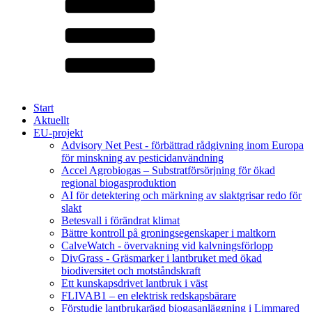
Start
Aktuellt
EU-projekt
Advisory Net Pest - förbättrad rådgivning inom Europa
för minskning av pesticidanvändning
Accel Agrobiogas – Substratförsörjning för ökad
regional biogasproduktion
AI för detektering och märkning av slaktgrisar redo för
slakt
Betesvall i förändrat klimat
Bättre kontroll på groningsegenskaper i maltkorn
CalveWatch - övervakning vid kalvningsförlopp
DivGrass - Gräsmarker i lantbruket med ökad
biodiversitet och motståndskraft
Ett kunskapsdrivet lantbruk i väst
FLIVAB1 – en elektrisk redskapsbärare
Förstudie lantbrukarägd biogasanläggning i Limmared