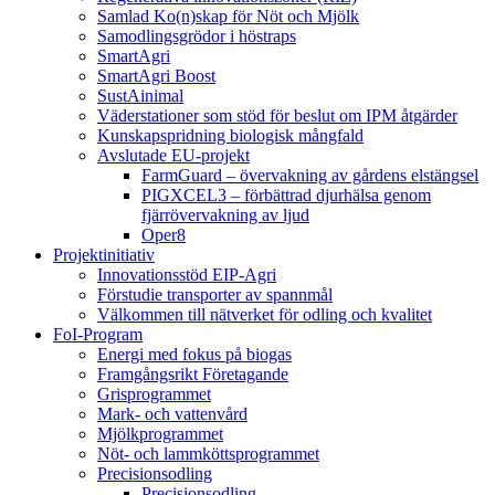
Samlad Ko(n)skap för Nöt och Mjölk
Samodlingsgrödor i höstraps
SmartAgri
SmartAgri Boost
SustAinimal
Väderstationer som stöd för beslut om IPM åtgärder
Kunskapspridning biologisk mångfald
Avslutade EU-projekt
FarmGuard – övervakning av gårdens elstängsel
PIGXCEL3 – förbättrad djurhälsa genom
fjärrövervakning av ljud
Oper8
Projektinitiativ
Innovationsstöd EIP-Agri
Förstudie transporter av spannmål
Välkommen till nätverket för odling och kvalitet
FoI-Program
Energi med fokus på biogas
Framgångsrikt Företagande
Grisprogrammet
Mark- och vattenvård
Mjölkprogrammet
Nöt- och lammköttsprogrammet
Precisionsodling
Precisionsodling