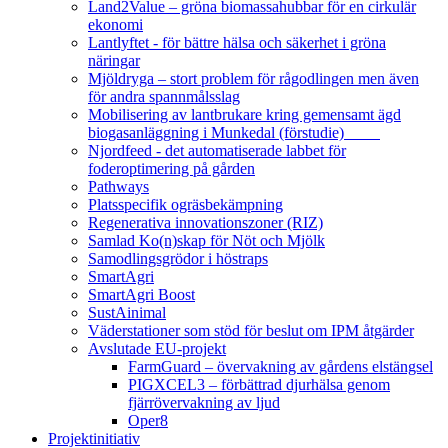
Land2Value – gröna biomassahubbar för en cirkulär
ekonomi
Lantlyftet - för bättre hälsa och säkerhet i gröna
näringar
Mjöldryga – stort problem för rågodlingen men även
för andra spannmålsslag
Mobilisering av lantbrukare kring gemensamt ägd
biogasanläggning i Munkedal (förstudie)
Njordfeed - det automatiserade labbet för
foderoptimering på gården
Pathways
Platsspecifik ogräsbekämpning
Regenerativa innovationszoner (RIZ)
Samlad Ko(n)skap för Nöt och Mjölk
Samodlingsgrödor i höstraps
SmartAgri
SmartAgri Boost
SustAinimal
Väderstationer som stöd för beslut om IPM åtgärder
Avslutade EU-projekt
FarmGuard – övervakning av gårdens elstängsel
PIGXCEL3 – förbättrad djurhälsa genom
fjärrövervakning av ljud
Oper8
Projektinitiativ