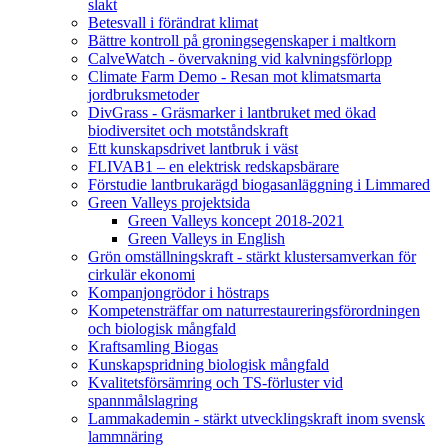
slakt
Betesvall i förändrat klimat
Bättre kontroll på groningsegenskaper i maltkorn
CalveWatch - övervakning vid kalvningsförlopp
Climate Farm Demo - Resan mot klimatsmarta
jordbruksmetoder
DivGrass - Gräsmarker i lantbruket med ökad
biodiversitet och motståndskraft
Ett kunskapsdrivet lantbruk i väst
FLIVAB1 – en elektrisk redskapsbärare
Förstudie lantbrukarägd biogasanläggning i Limmared
Green Valleys projektsida
Green Valleys koncept 2018-2021
Green Valleys in English
Grön omställningskraft - stärkt klustersamverkan för
cirkulär ekonomi
Kompanjongrödor i höstraps
Kompetensträffar om naturrestaureringsförordningen
och biologisk mångfald
Kraftsamling Biogas
Kunskapspridning biologisk mångfald
Kvalitetsförsämring och TS-förluster vid
spannmålslagring
Lammakademin - stärkt utvecklingskraft inom svensk
lammnäring