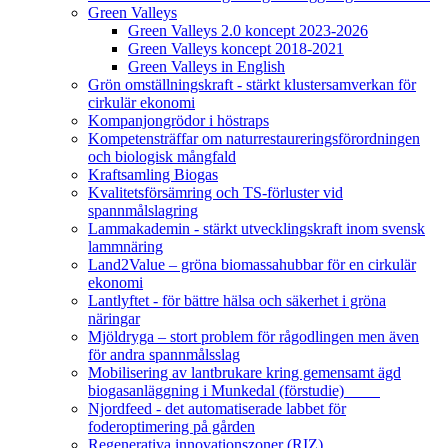
Green Valleys
Green Valleys 2.0 koncept 2023-2026
Green Valleys koncept 2018-2021
Green Valleys in English
Grön omställningskraft - stärkt klustersamverkan för
cirkulär ekonomi
Kompanjongrödor i höstraps
Kompetensträffar om naturrestaureringsförordningen
och biologisk mångfald
Kraftsamling Biogas
Kvalitetsförsämring och TS-förluster vid
spannmålslagring
Lammakademin - stärkt utvecklingskraft inom svensk
lammnäring
Land2Value – gröna biomassahubbar för en cirkulär
ekonomi
Lantlyftet - för bättre hälsa och säkerhet i gröna
näringar
Mjöldryga – stort problem för rågodlingen men även
för andra spannmålsslag
Mobilisering av lantbrukare kring gemensamt ägd
biogasanläggning i Munkedal (förstudie)
Njordfeed - det automatiserade labbet för
foderoptimering på gården
Regenerativa innovationszoner (RIZ)