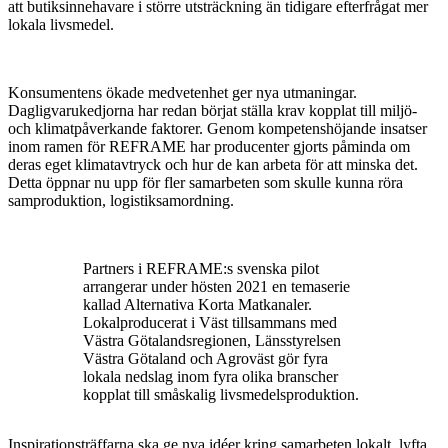
att butiksinnehavare i större utsträckning än tidigare efterfrågat mer
lokala livsmedel.
Konsumentens ökade medvetenhet ger nya utmaningar.
Dagligvarukedjorna har redan börjat ställa krav kopplat till miljö-
och klimatpåverkande faktorer. Genom kompetenshöjande insatser
inom ramen för REFRAME har producenter gjorts påminda om
deras eget klimatavtryck och hur de kan arbeta för att minska det.
Detta öppnar nu upp för fler samarbeten som skulle kunna röra
samproduktion, logistiksamordning.
Partners i REFRAME:s svenska pilot
arrangerar under hösten 2021 en temaserie
kallad Alternativa Korta Matkanaler.
Lokalproducerat i Väst tillsammans med
Västra Götalandsregionen, Länsstyrelsen
Västra Götaland och Agroväst gör fyra
lokala nedslag inom fyra olika branscher
kopplat till småskalig livsmedelsproduktion.
Inspirationsträffarna ska ge nya idéer kring samarbeten lokalt, lyfta