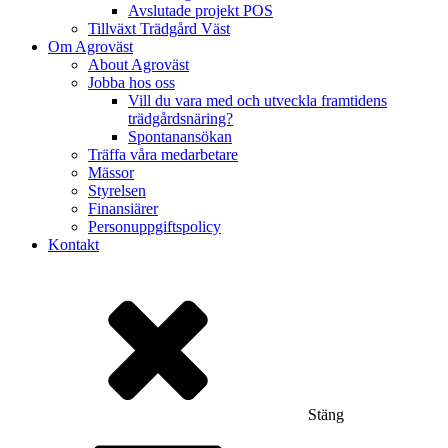
Avslutade projekt POS
Tillväxt Trädgård Väst
Om Agroväst
About Agroväst
Jobba hos oss
Vill du vara med och utveckla framtidens
trädgårdsnäring?
Spontanansökan
Träffa våra medarbetare
Mässor
Styrelsen
Finansiärer
Personuppgiftspolicy
Kontakt
Stäng