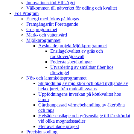
Innovationsstöd EIP-Agri
Välkommen till nätverket för odling och kvalitet
FoI-Program
Energi med fokus på biogas
Framgångsrikt Företagande
Grisprogrammet
Mark- och vattenvård
Mjölkprogrammet
Avslutade projekt Mjölkprogrammet
Ensilagekvalitet av gräs och
rödklöver/gräsvall
Foderstatsberäkningar
Utvärdering av smältbar fiber hos
rörsvingel
Nöt- och lammköttsprogrammet
Slutgödning av mjölkkor och ökad nyttjande av
hela djuret, från mule-till-svans
Uppfödningens inverkan på köttkvalitet hos
lamm
Gårdsanpassad värmebehandling av åkerböna
och raps
Helsädesensilage och gräsensilage till får skördat
vid olika mognadsstadier
Fler avslutade projekt
Precisionsodling