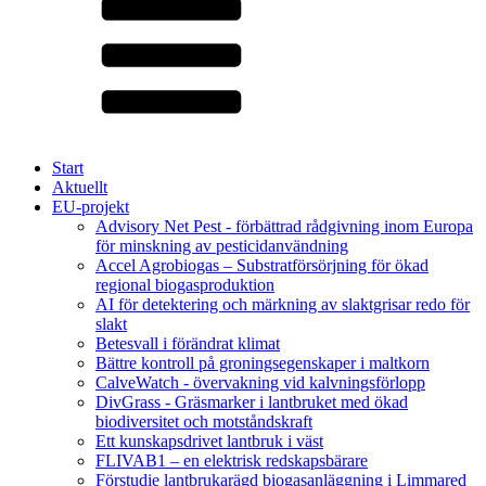
Start
Aktuellt
EU-projekt
Advisory Net Pest - förbättrad rådgivning inom Europa
för minskning av pesticidanvändning
Accel Agrobiogas – Substratförsörjning för ökad
regional biogasproduktion
AI för detektering och märkning av slaktgrisar redo för
slakt
Betesvall i förändrat klimat
Bättre kontroll på groningsegenskaper i maltkorn
CalveWatch - övervakning vid kalvningsförlopp
DivGrass - Gräsmarker i lantbruket med ökad
biodiversitet och motståndskraft
Ett kunskapsdrivet lantbruk i väst
FLIVAB1 – en elektrisk redskapsbärare
Förstudie lantbrukarägd biogasanläggning i Limmared