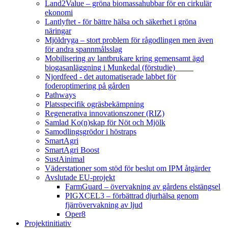
Land2Value – gröna biomassahubbar för en cirkulär
ekonomi
Lantlyftet - för bättre hälsa och säkerhet i gröna
näringar
Mjöldryga – stort problem för rågodlingen men även
för andra spannmålsslag
Mobilisering av lantbrukare kring gemensamt ägd
biogasanläggning i Munkedal (förstudie)
Njordfeed - det automatiserade labbet för
foderoptimering på gården
Pathways
Platsspecifik ogräsbekämpning
Regenerativa innovationszoner (RIZ)
Samlad Ko(n)skap för Nöt och Mjölk
Samodlingsgrödor i höstraps
SmartAgri
SmartAgri Boost
SustAinimal
Väderstationer som stöd för beslut om IPM åtgärder
Avslutade EU-projekt
FarmGuard – övervakning av gårdens elstängsel
PIGXCEL3 – förbättrad djurhälsa genom
fjärrövervakning av ljud
Oper8
Projektinitiativ