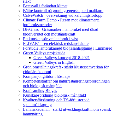
slakt
Betesvall i förändrat klimat
Bättre kontroll på groningsegenskaper i maltkorn
CalveWatch - övervakning vid kalvningsförlopp
Climate Farm Demo - Resan mot klimatsmarta
jordbruksmetoder
DivGrass - Gräsmarker i lantbruket med ökad
biodiversitet och motståndskraft
Ett kunskapsdrivet lantbruk i väst
FLIVAB1 – en elektrisk redskapsbärare
Förstudie lantbrukarägd biogasanläggning i Limmared
Green Valleys projektsida
Green Valleys koncept 2018-2021
Green Valleys in English
Grön omställningskraft - stärkt klustersamverkan för
cirkulär ekonomi
Kompanjongrödor i höstraps
Kompetensträffar om naturrestaureringsförordningen
och biologisk mångfald
Kraftsamling Biogas
Kunskapspridning biologisk mångfald
Kvalitetsförsämring och TS-förluster vid
spannmålslagring
Lammakademin - stärkt utvecklingskraft inom svensk
lammnäring