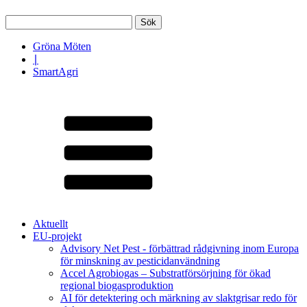
Sök
efter:
Gröna Möten
∣
SmartAgri
Aktuellt
EU-projekt
Advisory Net Pest - förbättrad rådgivning inom Europa
för minskning av pesticidanvändning
Accel Agrobiogas – Substratförsörjning för ökad
regional biogasproduktion
AI för detektering och märkning av slaktgrisar redo för