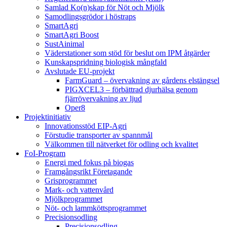
Samlad Ko(n)skap för Nöt och Mjölk
Samodlingsgrödor i höstraps
SmartAgri
SmartAgri Boost
SustAinimal
Väderstationer som stöd för beslut om IPM åtgärder
Kunskapspridning biologisk mångfald
Avslutade EU-projekt
FarmGuard – övervakning av gårdens elstängsel
PIGXCEL3 – förbättrad djurhälsa genom
fjärrövervakning av ljud
Oper8
Projektinitiativ
Innovationsstöd EIP-Agri
Förstudie transporter av spannmål
Välkommen till nätverket för odling och kvalitet
FoI-Program
Energi med fokus på biogas
Framgångsrikt Företagande
Grisprogrammet
Mark- och vattenvård
Mjölkprogrammet
Nöt- och lammköttsprogrammet
Precisionsodling
Precisionsodling