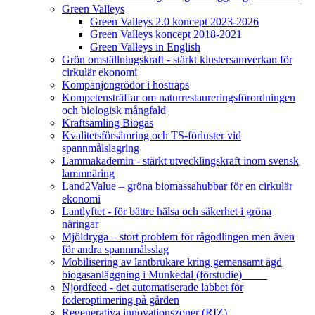
Green Valleys
Green Valleys 2.0 koncept 2023-2026
Green Valleys koncept 2018-2021
Green Valleys in English
Grön omställningskraft - stärkt klustersamverkan för
cirkulär ekonomi
Kompanjongrödor i höstraps
Kompetensträffar om naturrestaureringsförordningen
och biologisk mångfald
Kraftsamling Biogas
Kvalitetsförsämring och TS-förluster vid
spannmålslagring
Lammakademin - stärkt utvecklingskraft inom svensk
lammnäring
Land2Value – gröna biomassahubbar för en cirkulär
ekonomi
Lantlyftet - för bättre hälsa och säkerhet i gröna
näringar
Mjöldryga – stort problem för rågodlingen men även
för andra spannmålsslag
Mobilisering av lantbrukare kring gemensamt ägd
biogasanläggning i Munkedal (förstudie)
Njordfeed - det automatiserade labbet för
foderoptimering på gården
Regenerativa innovationszoner (RIZ)