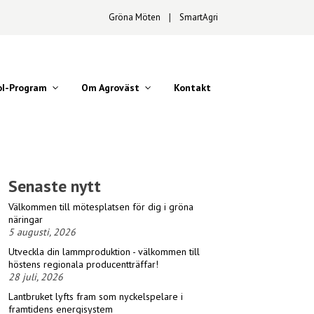
Gröna Möten
∣
SmartAgri
oI-Program
Om Agroväst
Kontakt
Senaste nytt
Välkommen till mötesplatsen för dig i gröna
näringar
5 augusti, 2026
Utveckla din lammproduktion - välkommen till
höstens regionala producentträffar!
28 juli, 2026
Lantbruket lyfts fram som nyckelspelare i
framtidens energisystem