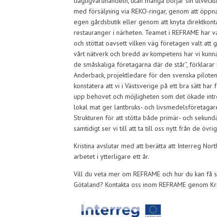
dagligvaruhandeln, utan många börjar sin utveck
med försäljning via REKO-ringar, genom att öppn
egen gårdsbutik eller genom att knyta direktkon
restauranger i närheten. Teamet i REFRAME har v
och stöttat oavsett vilken väg företagen valt att
vårt nätverk och bredd av kompetens har vi kunn
de småskaliga företagarna där de står”, förklarar 
Anderback, projektledare för den svenska piloten.
konstatera att vi i Västsverige på ett bra sätt har 
upp behovet och möjligheten som det ökade intr
lokal mat ger lantbruks- och livsmedelsföretagar
Strukturen för att stötta både primär- och sekun
samtidigt ser vi till att ta till oss nytt från de ö
Kristina avslutar med att berätta att Interreg No
arbetet i ytterligare ett år.
Vill du veta mer om REFRAME och hur du kan få stöd
Götaland? Kontakta oss inom REFRAME genom Kris