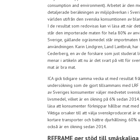
consumption and environment).
Arbetet är den m
detaljerade beräkningen av miljöpåverkan i Sver
världen utifrån den svenska konsumtionen av bla
I de resultat som redovisas kan vi läsa att när det
står den importerade maten för hela 80% av anv
Sverige, gällande ogräsmedel står importmaten 
användningen. Karin Lindgren, Land Lantbruk, har i
Cederberg, en av de forskare som just studerat l
menar i artikeln att nu är det svart på vitt för sv
mat är bra mat.
ICA gick tidigare samma vecka ut med resultat frå
undersökning som de gjort tillsammans med LRF 
av Sveriges konsumenter väljer medvetet svens
livsmedel, vilket är en ökning på 6% sedan 2014. 
läsa att konsumenter förknippar hållbar mat med
Viktiga orsaker till att välja svenskproducerat ä
kortare transporter och bättre djurhållning. 60% 
också är en ökning sedan 2014.
REFRAME ger stöd till småskaliga