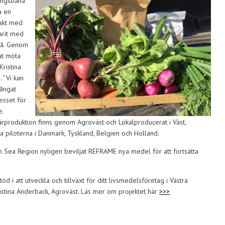
lingsbana
a en
takt med
arit med
 gå. Genom
at möta
Kristina
 ”Vi kan
fångat
esset för
e.
därproduktion finns genom Agroväst och Lokalproducerat i Väst,
vriga piloterna i Danmark, Tyskland, Belgien och Holland.
rth Sea Region nyligen beviljat REFRAME nya medel för att fortsätta
 i att utveckla och tillväxt för ditt livsmedelsföretag i Västra
tina Anderback, Agroväst. Läs mer om projektet här
>>>