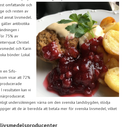
est omfattande och
ige och resten av
nd annat livsmedel.
 gäller antibiotika
ändningen i
för 75% av
ntervjuat Christel
ivsmedel och Karin
enska bönder: Lokal
n en Sifo-
som visar att 72%
kproducerade
I resultaten kan vi
 närproducerat.
r enligt undersökningen: värna om den svenska landsbygden, stödja
uppger att de är beredda att betala mer för svenska livsmedel, vilket
 livsmedelsproducenter