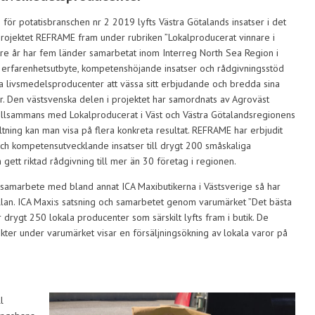
n för potatisbranschen nr 2 2019 lyfts Västra Götalands insatser i det
 projektet REFRAME fram under rubriken ”Lokalproducerat vinnare i
 tre år har fem länder samarbetat inom Interreg North Sea Region i
 erfarenhetsutbyte, kompetenshöjande insatser och rådgivningsstöd
ga livsmedelsproducenter att vässa sitt erbjudande och bredda sina
er. Den västsvenska delen i projektet har samordnats av Agroväst
illsammans med Lokalproducerat i Väst och Västra Götalandsregionens
tning kan man visa på flera konkreta resultat. REFRAME har erbjudit
h kompetensutvecklande insatser till drygt 200 småskaliga
gett riktad rådgivning till mer än 30 företag i regionen.
samarbete med bland annat ICA Maxibutikerna i Västsverige så har
shyllan. ICA Maxi:s satsning och samarbetet genom varumärket ”Det bästa
r drygt 250 lokala producenter som särskilt lyfts fram i butik. De
ter under varumärket visar en försäljningsökning av lokala varor på
l