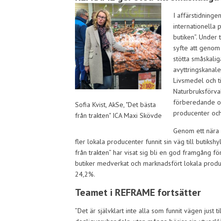
I affärstidninge
internationella
butiken”. Under
syfte att genom
stötta småskali
avyttringskanal
Livsmedel och t
Naturbruksförval
förberedande oc
Sofia Kvist, AkSe, "Det bästa
producenter och 
från trakten" ICA Maxi Skövde
Genom ett nära 
fler lokala producenter funnit sin väg till butik
från trakten” har visat sig bli en god framgång fö
butiker medverkat och marknadsfört lokala produk
24,2%.
Teamet i REFRAME fortsätter
”Det är självklart inte alla som funnit vägen just til