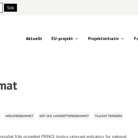
Aktuellt
EU-projekt
Projektinitiativ
F
 mat
MJÖLKPROGRAMMET
NÖT- OCH LAMMKÖTTSPROGRAMMET
TILLVÄXT TRÄDGÅRD
ultat från projektet PRINCE (policy-relevant indicators for national