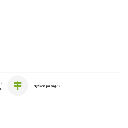
 i
Nyfiken på råg?
»
s