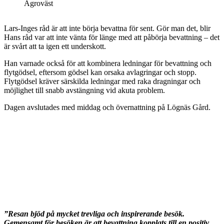
Lars-Inges råd är att inte börja bevattna för sent. Gör man det, blir
Hans råd var att inte vänta för länge med att påbörja bevattning – det
är svårt att ta igen ett underskott.
Han varnade också för att kombinera ledningar för bevattning och
flytgödsel, eftersom gödsel kan orsaka avlagringar och stopp.
Flytgödsel kräver särskilda ledningar med raka dragningar och
möjlighet till snabb avstängning vid akuta problem.
Dagen avslutades med middag och övernattning på Lögnäs Gård.
”Resan bjöd på mycket trevliga och inspirerande besök.
Gemensamt för besöken är att bevattning kopplats till en positiv