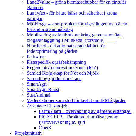
Land2Value – gröna biomassahubbar för en cirkulär
ekonomi
Lantlyftet - för bättre hälsa och säkerhet i gröna
näringar
Mjöldryga – stort problem för rågodlingen men även
för andra spannmålsslag
Mobilisering av lantbrukare kring gemensamt ägd
biogasanläggning i Munkedal (förstudie)
Njordfeed - det automatiserade labbet för
foderoptimering på gården
Pathways
Platsspecifik ogräsbekämpning
Regenerativa innovationszoner (RIZ)
Samlad Ko(n)skap för Nöt och Mjölk
Samodlingsgrödor i höstraps
SmartAgri
SmartAgri Boost
SustAinimal
Väderstationer som stöd för beslut om IPM åtgärder
Avslutade EU-projekt
FarmGuard – övervakning av gårdens elstängsel
PIGXCEL3 – förbättrad djurhälsa genom
fjärrövervakning av ljud
Oper8
Projektinitiativ