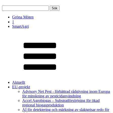
Sök
efter:
Gröna Möten
∣
SmartAgri
Aktuellt
EU-projekt
Advisory Net Pest - förbättrad rådgivning inom Europa
för minskning av pesticidanvändning
Accel Agrobiogas – Substratförsörjning för ökad
regional biogasproduktion
AI för detektering och märkning av slaktgrisar redo för