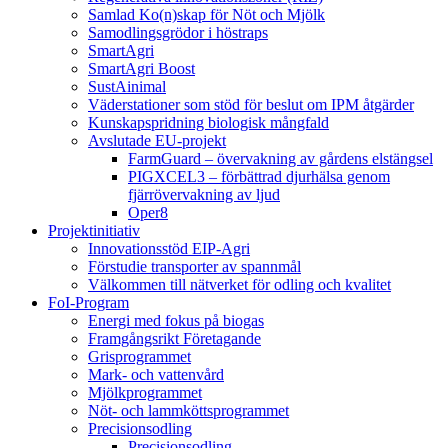
Samlad Ko(n)skap för Nöt och Mjölk
Samodlingsgrödor i höstraps
SmartAgri
SmartAgri Boost
SustAinimal
Väderstationer som stöd för beslut om IPM åtgärder
Kunskapspridning biologisk mångfald
Avslutade EU-projekt
FarmGuard – övervakning av gårdens elstängsel
PIGXCEL3 – förbättrad djurhälsa genom
fjärrövervakning av ljud
Oper8
Projektinitiativ
Innovationsstöd EIP-Agri
Förstudie transporter av spannmål
Välkommen till nätverket för odling och kvalitet
FoI-Program
Energi med fokus på biogas
Framgångsrikt Företagande
Grisprogrammet
Mark- och vattenvård
Mjölkprogrammet
Nöt- och lammköttsprogrammet
Precisionsodling
Precisionsodling