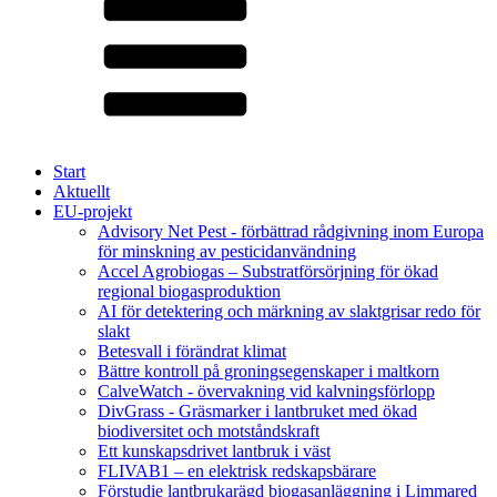
Start
Aktuellt
EU-projekt
Advisory Net Pest - förbättrad rådgivning inom Europa
för minskning av pesticidanvändning
Accel Agrobiogas – Substratförsörjning för ökad
regional biogasproduktion
AI för detektering och märkning av slaktgrisar redo för
slakt
Betesvall i förändrat klimat
Bättre kontroll på groningsegenskaper i maltkorn
CalveWatch - övervakning vid kalvningsförlopp
DivGrass - Gräsmarker i lantbruket med ökad
biodiversitet och motståndskraft
Ett kunskapsdrivet lantbruk i väst
FLIVAB1 – en elektrisk redskapsbärare
Förstudie lantbrukarägd biogasanläggning i Limmared