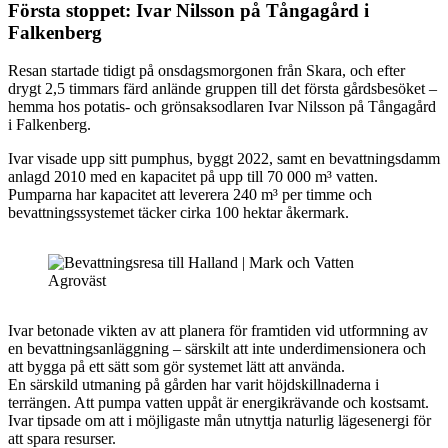
Första stoppet:
Ivar Nilsson på Tångagård i
Falkenberg
Resan startade tidigt på onsdagsmorgonen från Skara, och efter
drygt 2,5 timmars färd anlände gruppen till det första gårdsbesöket –
hemma hos potatis- och grönsaksodlaren Ivar Nilsson på Tångagård
i Falkenberg.
Ivar visade upp sitt pumphus, byggt 2022, samt en bevattningsdamm
anlagd 2010 med en kapacitet på upp till 70 000 m³ vatten.
Pumparna har kapacitet att leverera 240 m³ per timme och
bevattningssystemet täcker cirka 100 hektar åkermark.
Ivar betonade vikten av att planera för framtiden vid utformning av
en bevattningsanläggning – särskilt att inte underdimensionera och
att bygga på ett sätt som gör systemet lätt att använda.
En särskild utmaning på gården har varit höjdskillnaderna i
terrängen. Att pumpa vatten uppåt är energikrävande och kostsamt.
Ivar tipsade om att i möjligaste mån utnyttja naturlig lägesenergi för
att spara resurser.