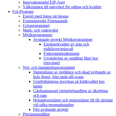
Innovationsstöd EIP-Agri
Välkommen till nätverket för odling och kvalitet
FoI-Program
Energi med fokus på biogas
Framgångsrikt Företagande
Grisprogrammet
Mark- och vattenvård
Mjölkprogrammet
Avslutade projekt Mjölkprogrammet
Ensilagekvalitet av gräs och
rödklöver/gräsvall
Foderstatsberäkningar
Utvärdering av smältbar fiber hos
rörsvingel
Nöt- och lammköttsprogrammet
Slutgödning av mjölkkor och ökad nyttjande av
hela djuret, från mule-till-svans
Uppfödningens inverkan på köttkvalitet hos
lamm
Gårdsanpassad värmebehandling av åkerböna
och raps
Helsädesensilage och gräsensilage till får skördat
vid olika mognadsstadier
Fler avslutade projekt
Precisionsodling