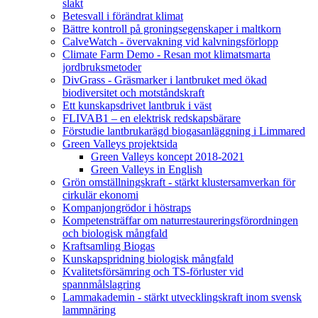
slakt
Betesvall i förändrat klimat
Bättre kontroll på groningsegenskaper i maltkorn
CalveWatch - övervakning vid kalvningsförlopp
Climate Farm Demo - Resan mot klimatsmarta
jordbruksmetoder
DivGrass - Gräsmarker i lantbruket med ökad
biodiversitet och motståndskraft
Ett kunskapsdrivet lantbruk i väst
FLIVAB1 – en elektrisk redskapsbärare
Förstudie lantbrukarägd biogasanläggning i Limmared
Green Valleys projektsida
Green Valleys koncept 2018-2021
Green Valleys in English
Grön omställningskraft - stärkt klustersamverkan för
cirkulär ekonomi
Kompanjongrödor i höstraps
Kompetensträffar om naturrestaureringsförordningen
och biologisk mångfald
Kraftsamling Biogas
Kunskapspridning biologisk mångfald
Kvalitetsförsämring och TS-förluster vid
spannmålslagring
Lammakademin - stärkt utvecklingskraft inom svensk
lammnäring