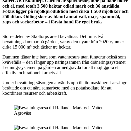
Säteri AB i Skottorp. Gården är självförsörjande på både foder
och el, med totalt 3 500 hektar odlad mark och 36 anställda.
Fokus ligger på mjölkproduktion med cirka 1 500 mjölkkor och
250 dikor. Odling sker av bland annat vall, majs, spannmål,
raps och sockerbetor – i första hand för eget bruk.
Större delen av Skottorps areal bevattnas. Det finns två
bevattningsdammar på gården, varav den nyare från 2020 rymmer
cirka 15 000 m³ och täcker tre hektar.
Dammen tjänar inte bara som vattenresurs utan fungerar också som
kvävefälla – den fångar upp näringsämnen från dräneringssystemet.
Ledningssystemen på gården är nedgrävda för att möjliggöra ett
effektivt och rationellt arbetssätt.
Under bevattningssäsongen används upp till tio maskiner. Lars-Inge
berättade om ett nära samarbete med en potatisodlare för att
koordinera resurser och arbetskraft.