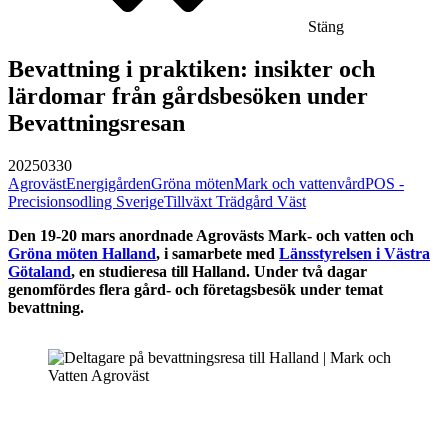
Stäng
Bevattning i praktiken: insikter och
lärdomar från gårdsbesöken under
Bevattningsresan
20250330
Agroväst
Energigården
Gröna möten
Mark och vattenvård
POS -
Precisionsodling Sverige
Tillväxt Trädgård Väst
Den 19-20 mars anordnade Agrovästs Mark- och vatten och
Gröna möten Halland
, i samarbete med
Länsstyrelsen i Västra
Götaland
, en studieresa till Halland. Under två dagar
genomfördes flera gård- och företagsbesök under temat
bevattning.