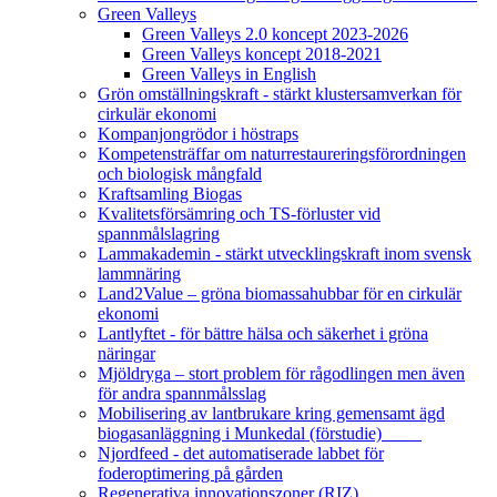
Green Valleys
Green Valleys 2.0 koncept 2023-2026
Green Valleys koncept 2018-2021
Green Valleys in English
Grön omställningskraft - stärkt klustersamverkan för
cirkulär ekonomi
Kompanjongrödor i höstraps
Kompetensträffar om naturrestaureringsförordningen
och biologisk mångfald
Kraftsamling Biogas
Kvalitetsförsämring och TS-förluster vid
spannmålslagring
Lammakademin - stärkt utvecklingskraft inom svensk
lammnäring
Land2Value – gröna biomassahubbar för en cirkulär
ekonomi
Lantlyftet - för bättre hälsa och säkerhet i gröna
näringar
Mjöldryga – stort problem för rågodlingen men även
för andra spannmålsslag
Mobilisering av lantbrukare kring gemensamt ägd
biogasanläggning i Munkedal (förstudie)
Njordfeed - det automatiserade labbet för
foderoptimering på gården
Regenerativa innovationszoner (RIZ)