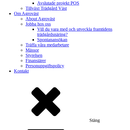
Avslutade projekt POS
Tillväxt Trädgård Väst
Om Agroväst
About Agroväst
Jobba hos oss
Vill du vara med och utveckla framtidens
trädgårdsnäring?
Spontanansökan
Träffa våra medarbetare
Mässor
Styrelsen
Finansiärer
Personuppgiftspolicy
Kontakt
Stäng