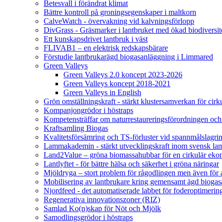
Betesvall i förändrat klimat
Bättre kontroll på groningsegenskaper i maltkorn
CalveWatch - övervakning vid kalvningsförlopp
DivGrass - Gräsmarker i lantbruket med ökad biodiversit
Ett kunskapsdrivet lantbruk i väst
FLIVAB1 – en elektrisk redskapsbärare
Förstudie lantbrukarägd biogasanläggning i Limmared
Green Valleys
Green Valleys 2.0 koncept 2023-2026
Green Valleys koncept 2018-2021
Green Valleys in English
Grön omställningskraft - stärkt klustersamverkan för cir
Kompanjongrödor i höstraps
Kompetensträffar om naturrestaureringsförordningen och
Kraftsamling Biogas
Kvalitetsförsämring och TS-förluster vid spannmålslagri
Lammakademin - stärkt utvecklingskraft inom svensk l
Land2Value – gröna biomassahubbar för en cirkulär eko
Lantlyftet - för bättre hälsa och säkerhet i gröna näringar
Mjöldryga – stort problem för rågodlingen men även för
Mobilisering av lantbrukare kring gemensamt ägd bio
Njordfeed - det automatiserade labbet för foderoptimerin
Regenerativa innovationszoner (RIZ)
Samlad Ko(n)skap för Nöt och Mjölk
Samodlingsgrödor i höstraps