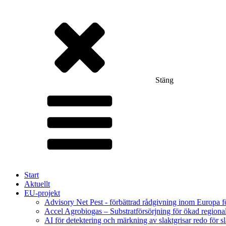
Stäng
Start
Aktuellt
EU-projekt
Advisory Net Pest - förbättrad rådgivning inom Europa 
Accel Agrobiogas – Substratförsörjning för ökad regiona
AI för detektering och märkning av slaktgrisar redo för sl