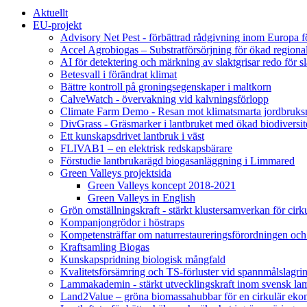
Aktuellt
EU-projekt
Advisory Net Pest - förbättrad rådgivning inom Europa 
Accel Agrobiogas – Substratförsörjning för ökad regiona
AI för detektering och märkning av slaktgrisar redo för sl
Betesvall i förändrat klimat
Bättre kontroll på groningsegenskaper i maltkorn
CalveWatch - övervakning vid kalvningsförlopp
Climate Farm Demo - Resan mot klimatsmarta jordbruks
DivGrass - Gräsmarker i lantbruket med ökad biodiversit
Ett kunskapsdrivet lantbruk i väst
FLIVAB1 – en elektrisk redskapsbärare
Förstudie lantbrukarägd biogasanläggning i Limmared
Green Valleys projektsida
Green Valleys koncept 2018-2021
Green Valleys in English
Grön omställningskraft - stärkt klustersamverkan för cir
Kompanjongrödor i höstraps
Kompetensträffar om naturrestaureringsförordningen och
Kraftsamling Biogas
Kunskapspridning biologisk mångfald
Kvalitetsförsämring och TS-förluster vid spannmålslagri
Lammakademin - stärkt utvecklingskraft inom svensk l
Land2Value – gröna biomassahubbar för en cirkulär eko