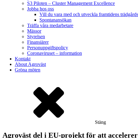
S3 Piloten – Cluster Management Excellence
Jobba hos oss
Vill du vara med och utveckla framtidens trädgård
Spontanansökan
Träffa våra medarbetare
Mässor
Styrelsen
Finansiärer
Personuppgiftspolicy
Coronaviruset – information
Kontakt
About Agroväst
Gröna möten
Stäng
Agroväst del i EU-projekt för att accelere