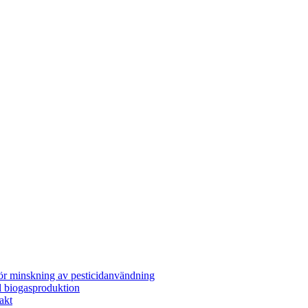
för minskning av pesticidanvändning
l biogasproduktion
akt