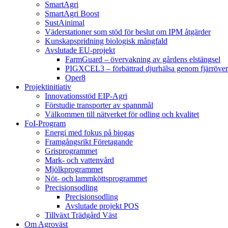
SmartAgri
SmartAgri Boost
SustAinimal
Väderstationer som stöd för beslut om IPM åtgärder
Kunskapspridning biologisk mångfald
Avslutade EU-projekt
FarmGuard – övervakning av gårdens elstängsel
PIGXCEL3 – förbättrad djurhälsa genom fjärröver
Oper8
Projektinitiativ
Innovationsstöd EIP-Agri
Förstudie transporter av spannmål
Välkommen till nätverket för odling och kvalitet
FoI-Program
Energi med fokus på biogas
Framgångsrikt Företagande
Grisprogrammet
Mark- och vattenvård
Mjölkprogrammet
Nöt- och lammköttsprogrammet
Precisionsodling
Precisionsodling
Avslutade projekt POS
Tillväxt Trädgård Väst
Om Agroväst