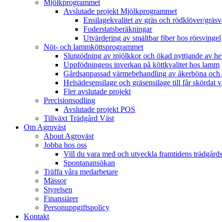
Mjölkprogrammet
Avslutade projekt Mjölkprogrammet
Ensilagekvalitet av gräs och rödklöver/gräsv
Foderstatsberäkningar
Utvärdering av smältbar fiber hos rörsvingel
Nöt- och lammköttsprogrammet
Slutgödning av mjölkkor och ökad nyttjande av hela
Uppfödningens inverkan på köttkvalitet hos lamm
Gårdsanpassad värmebehandling av åkerböna och 
Helsädesensilage och gräsensilage till får skördat 
Fler avslutade projekt
Precisionsodling
Avslutade projekt POS
Tillväxt Trädgård Väst
Om Agroväst
About Agroväst
Jobba hos oss
Vill du vara med och utveckla framtidens trädgård
Spontanansökan
Träffa våra medarbetare
Mässor
Styrelsen
Finansiärer
Personuppgiftspolicy
Kontakt