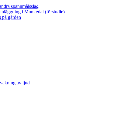
 andra spannmålsslag
gasanläggning i Munkedal (förstudie)
g på gården
vakning av ljud