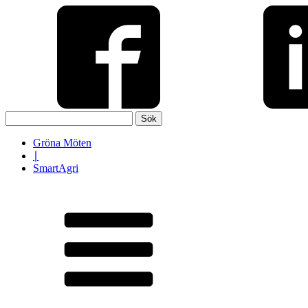
Sök
efter:
Gröna Möten
∣
SmartAgri