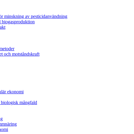
för minskning av pesticidanvändning
l biogasproduktion
akt
metoder
et och motståndskraft
kulär ekonomi
 biologisk mångfald
ng
ammnäring
nomi