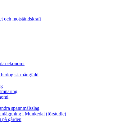
et och motståndskraft
kulär ekonomi
 biologisk mångfald
ng
ammnäring
nomi
 andra spannmålsslag
gasanläggning i Munkedal (förstudie)
g på gården