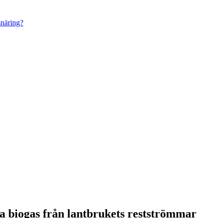
snäring?
ra biogas från lantbrukets restströmmar