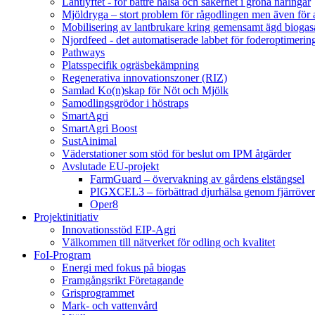
Lantlyftet - för bättre hälsa och säkerhet i gröna näringar
Mjöldryga – stort problem för rågodlingen men även för
Mobilisering av lantbrukare kring gemensamt ägd bio
Njordfeed - det automatiserade labbet för foderoptimerin
Pathways
Platsspecifik ogräsbekämpning
Regenerativa innovationszoner (RIZ)
Samlad Ko(n)skap för Nöt och Mjölk
Samodlingsgrödor i höstraps
SmartAgri
SmartAgri Boost
SustAinimal
Väderstationer som stöd för beslut om IPM åtgärder
Avslutade EU-projekt
FarmGuard – övervakning av gårdens elstängsel
PIGXCEL3 – förbättrad djurhälsa genom fjärröver
Oper8
Projektinitiativ
Innovationsstöd EIP-Agri
Välkommen till nätverket för odling och kvalitet
FoI-Program
Energi med fokus på biogas
Framgångsrikt Företagande
Grisprogrammet
Mark- och vattenvård