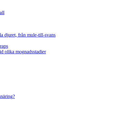
all
 djuret, från mule-till-svans
raps
vid olika mognadsstadier
snäring?