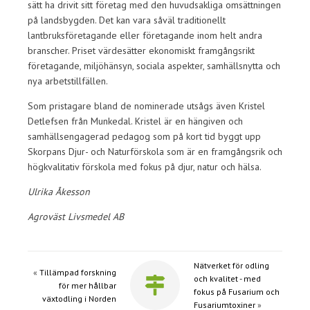
sätt ha drivit sitt företag med den huvudsakliga omsättningen
på landsbygden. Det kan vara såväl traditionellt
lantbruksföretagande eller företagande inom helt andra
branscher. Priset värdesätter ekonomiskt framgångsrikt
företagande, miljöhänsyn, sociala aspekter, samhällsnytta och
nya arbetstillfällen.
Som pristagare bland de nominerade utsågs även Kristel
Detlefsen från Munkedal. Kristel är en hängiven och
samhällsengagerad pedagog som på kort tid byggt upp
Skorpans Djur- och Naturförskola som är en framgångsrik och
högkvalitativ förskola med fokus på djur, natur och hälsa.
Ulrika Åkesson
Agroväst Livsmedel AB
Nätverket för odling
«
Tillämpad forskning
och kvalitet - med
för mer hållbar
fokus på Fusarium och
växtodling i Norden
Fusariumtoxiner
»