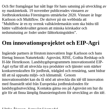
Och fler framgångar har nått Inge för hans satsning på utveckling av
ny maskinteknik. 19 november publicerades vinnaren av
Jordbrukstekniska Föreningens utmärkelse 2020. Vinnare är Inge
Karlsson och Multiflow. De skriver på sin webbsida att
"Multiflow är en ny svensk vallskördemaskin som ska bidra till
bättre vallfoderkvalitet genom att minska körskador och
nedsmutsning av foder under fälttorkningstiden”.
Om innovationsprojektet och EIP-Agri
Ingående partners är förutom innovatören Inge Karlsson och hans
företag Imsson Naturteknik: Agroväst, RISE, Gothia Redskap och
H-Ide Henriksson. Landsbygdsprogrammets innovationsstöd EIP-
Agri syftar till att utveckla nya produkter och tjänster som stärker
konkurrenskraften för jordbruk, trädgård och rennäring, samt bidrar
till att nå uppsatta miljö- och klimatmål. Genom
innovationsstödet kan du få stöd att utveckla din idé till innovation
med finansiellt stöd från Europeiska jordbruksfonden för
landsbygdsutveckling. Kontakta gärna oss på Agroväst om hur du
gör för att finna lämplig finansieringsform för utveckling av din idé.