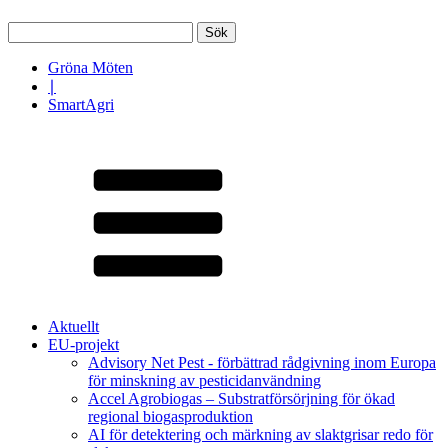
Sök
efter:
Gröna Möten
∣
SmartAgri
Aktuellt
EU-projekt
Advisory Net Pest - förbättrad rådgivning inom Europa
för minskning av pesticidanvändning
Accel Agrobiogas – Substratförsörjning för ökad
regional biogasproduktion
AI för detektering och märkning av slaktgrisar redo för