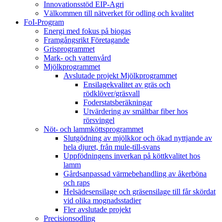
Innovationsstöd EIP-Agri
Välkommen till nätverket för odling och kvalitet
FoI-Program
Energi med fokus på biogas
Framgångsrikt Företagande
Grisprogrammet
Mark- och vattenvård
Mjölkprogrammet
Avslutade projekt Mjölkprogrammet
Ensilagekvalitet av gräs och
rödklöver/gräsvall
Foderstatsberäkningar
Utvärdering av smältbar fiber hos
rörsvingel
Nöt- och lammköttsprogrammet
Slutgödning av mjölkkor och ökad nyttjande av
hela djuret, från mule-till-svans
Uppfödningens inverkan på köttkvalitet hos
lamm
Gårdsanpassad värmebehandling av åkerböna
och raps
Helsädesensilage och gräsensilage till får skördat
vid olika mognadsstadier
Fler avslutade projekt
Precisionsodling