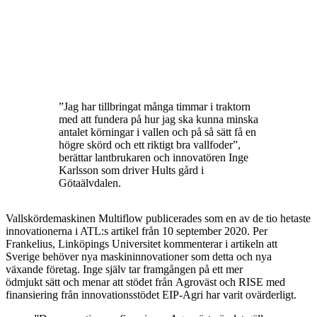
”Jag har tillbringat många timmar i traktorn
med att fundera på hur jag ska kunna minska
antalet körningar i vallen och på så sätt få en
högre skörd och ett riktigt bra vallfoder”,
berättar lantbrukaren och innovatören Inge
Karlsson som driver Hults gård i
Götaälvdalen.
Vallskördemaskinen Multiflow publicerades som en av de tio hetaste
innovationerna i ATL:s artikel från 10 september 2020. Per
Frankelius, Linköpings Universitet kommenterar i artikeln att
Sverige behöver nya maskininnovationer som detta och nya
växande företag. Inge själv tar framgången på ett mer
ödmjukt sätt och menar att stödet från Agroväst och RISE med
finansiering från innovationsstödet EIP-Agri har varit ovärderligt.