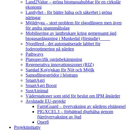
Land2Value – gröna biomassahubbar för en cirkulär
ekonomi
Lantlyftet - för bättre hälsa och säkerhet i gröna
näringar
Mjöldryga – stort problem för rågodlingen men även
för andra spannmålsslag
Mobilisering av lantbrukare kring gemensamt ägd
biogasanläggning i Munkedal (förstudie)
Njordfeed - det automatiserade labbet för
foderoptimering på gården
Pathways
Platsspecifik ogräsbekämpning
Regenerativa innovationszoner (RIZ)
Samlad Ko(n)skap för Nöt och Mjölk
Samodlingsgrödor i höstraps
SmartAgri
SmartAgri Boost
SustAinimal
Väderstationer som stöd för beslut om IPM åtgärder
Avslutade EU-projekt
FarmGuard – övervakning av gårdens elstängsel
PIGXCEL3 – förbättrad djurhälsa genom
fjärrövervakning av ljud
Oper8
Projektinitiativ