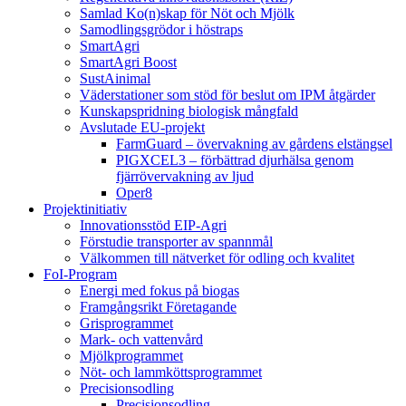
Samlad Ko(n)skap för Nöt och Mjölk
Samodlingsgrödor i höstraps
SmartAgri
SmartAgri Boost
SustAinimal
Väderstationer som stöd för beslut om IPM åtgärder
Kunskapspridning biologisk mångfald
Avslutade EU-projekt
FarmGuard – övervakning av gårdens elstängsel
PIGXCEL3 – förbättrad djurhälsa genom
fjärrövervakning av ljud
Oper8
Projektinitiativ
Innovationsstöd EIP-Agri
Förstudie transporter av spannmål
Välkommen till nätverket för odling och kvalitet
FoI-Program
Energi med fokus på biogas
Framgångsrikt Företagande
Grisprogrammet
Mark- och vattenvård
Mjölkprogrammet
Nöt- och lammköttsprogrammet
Precisionsodling
Precisionsodling