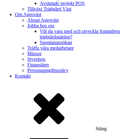
Avslutade projekt POS
Tillväxt Trädgård Väst
Om Agroväst
About Agroväst
Jobba hos oss
Vill du vara med och utveckla framtidens
trädgårdsnäring?
Spontanansökan
Träffa våra medarbetare
Mässor
Styrelsen
Finansiärer
Personuppgiftspolicy
Kontakt
Stäng