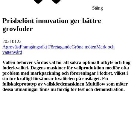
Stäng
Prisbelönt innovation ger bättre
grovfoder
20210122
Agroväst
Framgångsrikt Företagande
Gröna möten
Mark och
vattenvård
Vallen behöver vårdas väl för att säkra optimalt utbyte och hög
foderkvalitet. Dagens maskiner för vallproduktion medför ofta
problem med markpackning och föroreningar i fodret, vilket i
sin tur kraftigt försämrar kvaliteten på ensilaget. En
fullskaleprototyp av vallskördemaskinen Multiflow som möter
dessa utmaningar finns nu färdig för test och demonstration.