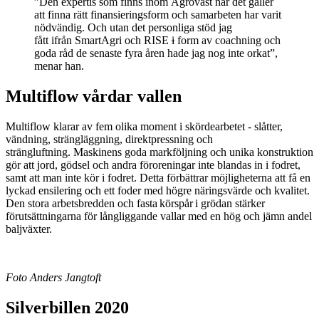
”Den expertis som finns inom Agroväst när det gäller
att finna rätt finansieringsform och samarbeten har varit
nödvändig. Och utan det personliga stöd jag
fått ifrån SmartAgri och RISE
i
form av coachning och
goda råd de senaste fyra åren hade jag nog inte orkat”,
menar han.
Multiflow vårdar vallen
Multiflow klarar av fem olika moment i skördearbetet - slåtter,
vändning, strängläggning, direktpressning och
strängluftning. Maskinens goda markföljning och unika konstruktion
gör att jord, gödsel och andra föroreningar inte blandas in i fodret,
samt att man inte kör i fodret. Detta förbättrar möjligheterna att få en
lyckad ensilering och ett foder med högre näringsvärde och kvalitet.
Den stora arbetsbredden och fasta körspår i grödan stärker
förutsättningarna för långliggande vallar med en hög och jämn andel
baljväxter.
Foto Anders Jangtoft
Silverbillen 2020