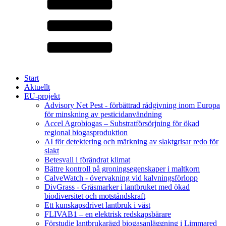
Start
Aktuellt
EU-projekt
Advisory Net Pest - förbättrad rådgivning inom Europa
för minskning av pesticidanvändning
Accel Agrobiogas – Substratförsörjning för ökad
regional biogasproduktion
AI för detektering och märkning av slaktgrisar redo för
slakt
Betesvall i förändrat klimat
Bättre kontroll på groningsegenskaper i maltkorn
CalveWatch - övervakning vid kalvningsförlopp
DivGrass - Gräsmarker i lantbruket med ökad
biodiversitet och motståndskraft
Ett kunskapsdrivet lantbruk i väst
FLIVAB1 – en elektrisk redskapsbärare
Förstudie lantbrukarägd biogasanläggning i Limmared