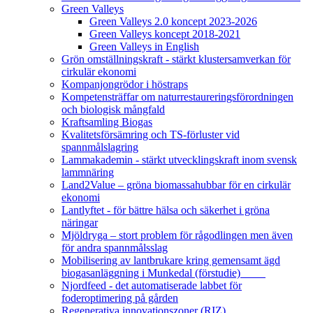
Green Valleys
Green Valleys 2.0 koncept 2023-2026
Green Valleys koncept 2018-2021
Green Valleys in English
Grön omställningskraft - stärkt klustersamverkan för
cirkulär ekonomi
Kompanjongrödor i höstraps
Kompetensträffar om naturrestaureringsförordningen
och biologisk mångfald
Kraftsamling Biogas
Kvalitetsförsämring och TS-förluster vid
spannmålslagring
Lammakademin - stärkt utvecklingskraft inom svensk
lammnäring
Land2Value – gröna biomassahubbar för en cirkulär
ekonomi
Lantlyftet - för bättre hälsa och säkerhet i gröna
näringar
Mjöldryga – stort problem för rågodlingen men även
för andra spannmålsslag
Mobilisering av lantbrukare kring gemensamt ägd
biogasanläggning i Munkedal (förstudie)
Njordfeed - det automatiserade labbet för
foderoptimering på gården
Regenerativa innovationszoner (RIZ)