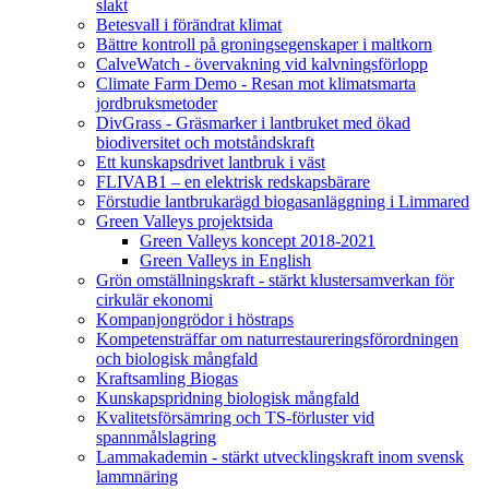
slakt
Betesvall i förändrat klimat
Bättre kontroll på groningsegenskaper i maltkorn
CalveWatch - övervakning vid kalvningsförlopp
Climate Farm Demo - Resan mot klimatsmarta
jordbruksmetoder
DivGrass - Gräsmarker i lantbruket med ökad
biodiversitet och motståndskraft
Ett kunskapsdrivet lantbruk i väst
FLIVAB1 – en elektrisk redskapsbärare
Förstudie lantbrukarägd biogasanläggning i Limmared
Green Valleys projektsida
Green Valleys koncept 2018-2021
Green Valleys in English
Grön omställningskraft - stärkt klustersamverkan för
cirkulär ekonomi
Kompanjongrödor i höstraps
Kompetensträffar om naturrestaureringsförordningen
och biologisk mångfald
Kraftsamling Biogas
Kunskapspridning biologisk mångfald
Kvalitetsförsämring och TS-förluster vid
spannmålslagring
Lammakademin - stärkt utvecklingskraft inom svensk
lammnäring