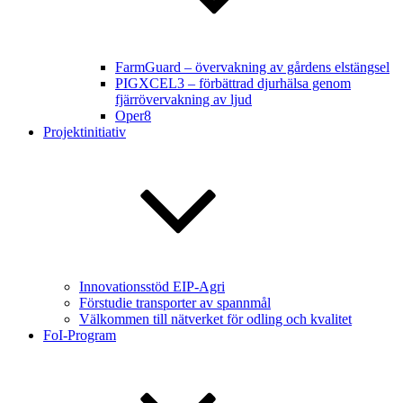
FarmGuard – övervakning av gårdens elstängsel
PIGXCEL3 – förbättrad djurhälsa genom
fjärrövervakning av ljud
Oper8
Projektinitiativ
Innovationsstöd EIP-Agri
Förstudie transporter av spannmål
Välkommen till nätverket för odling och kvalitet
FoI-Program