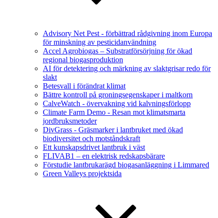
Advisory Net Pest - förbättrad rådgivning inom Europa
för minskning av pesticidanvändning
Accel Agrobiogas – Substratförsörjning för ökad
regional biogasproduktion
AI för detektering och märkning av slaktgrisar redo för
slakt
Betesvall i förändrat klimat
Bättre kontroll på groningsegenskaper i maltkorn
CalveWatch - övervakning vid kalvningsförlopp
Climate Farm Demo - Resan mot klimatsmarta
jordbruksmetoder
DivGrass - Gräsmarker i lantbruket med ökad
biodiversitet och motståndskraft
Ett kunskapsdrivet lantbruk i väst
FLIVAB1 – en elektrisk redskapsbärare
Förstudie lantbrukarägd biogasanläggning i Limmared
Green Valleys projektsida