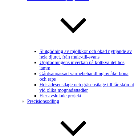
Slutgödning av mjölkkor och ökad nyttjande av
hela djuret, från mule-till-svans
Uppfödningens inverkan på köttkvalitet hos
lamm
Gårdsanpassad värmebehandling av åkerböna
och raps
Helsädesensilage och gräsensilage till får skördat
vid olika mognadsstadier
Fler avslutade projekt
Precisionsodling