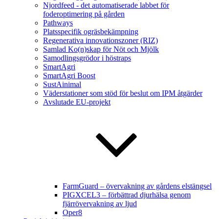
Njordfeed - det automatiserade labbet för
foderoptimering på gården
Pathways
Platsspecifik ogräsbekämpning
Regenerativa innovationszoner (RIZ)
Samlad Ko(n)skap för Nöt och Mjölk
Samodlingsgrödor i höstraps
SmartAgri
SmartAgri Boost
SustAinimal
Väderstationer som stöd för beslut om IPM åtgärder
Avslutade EU-projekt
FarmGuard – övervakning av gårdens elstängsel
PIGXCEL3 – förbättrad djurhälsa genom
fjärrövervakning av ljud
Oper8