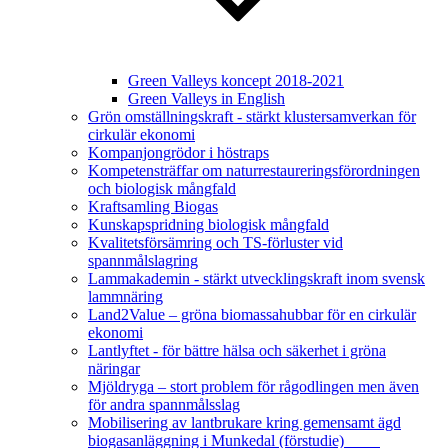
Green Valleys koncept 2018-2021
Green Valleys in English
Grön omställningskraft - stärkt klustersamverkan för
cirkulär ekonomi
Kompanjongrödor i höstraps
Kompetensträffar om naturrestaureringsförordningen
och biologisk mångfald
Kraftsamling Biogas
Kunskapspridning biologisk mångfald
Kvalitetsförsämring och TS-förluster vid
spannmålslagring
Lammakademin - stärkt utvecklingskraft inom svensk
lammnäring
Land2Value – gröna biomassahubbar för en cirkulär
ekonomi
Lantlyftet - för bättre hälsa och säkerhet i gröna
näringar
Mjöldryga – stort problem för rågodlingen men även
för andra spannmålsslag
Mobilisering av lantbrukare kring gemensamt ägd
biogasanläggning i Munkedal (förstudie)