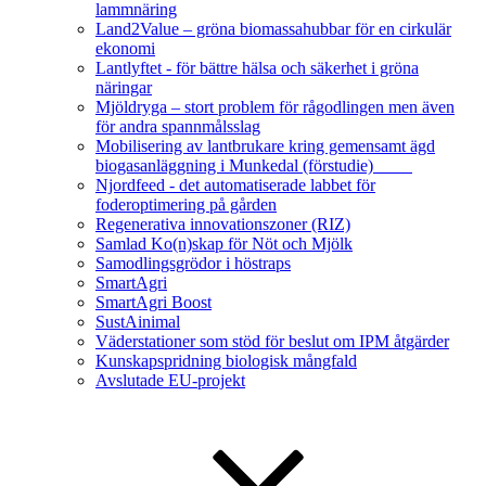
lammnäring
Land2Value – gröna biomassahubbar för en cirkulär
ekonomi
Lantlyftet - för bättre hälsa och säkerhet i gröna
näringar
Mjöldryga – stort problem för rågodlingen men även
för andra spannmålsslag
Mobilisering av lantbrukare kring gemensamt ägd
biogasanläggning i Munkedal (förstudie)
Njordfeed - det automatiserade labbet för
foderoptimering på gården
Regenerativa innovationszoner (RIZ)
Samlad Ko(n)skap för Nöt och Mjölk
Samodlingsgrödor i höstraps
SmartAgri
SmartAgri Boost
SustAinimal
Väderstationer som stöd för beslut om IPM åtgärder
Kunskapspridning biologisk mångfald
Avslutade EU-projekt