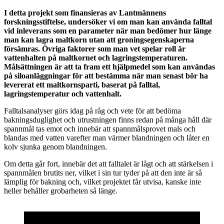
I detta projekt som finansieras av Lantmännens
forskningsstiftelse, undersöker vi om man kan använda falltal
vid inleverans som en parameter när man bedömer hur länge
man kan lagra maltkorn utan att groningsegenskaperna
försämras. Övriga faktorer som man vet spelar roll är
vattenhalten på maltkornet och lagringstemperaturen.
Målsättningen är att ta fram ett hjälpmedel som kan användas
på siloanläggningar för att bestämma när man senast bör ha
levererat ett maltkornsparti, baserat på falltal,
lagringstemperatur och vattenhalt.
Falltalsanalyser görs idag på råg och vete för att bedöma
bakningsduglighet och utrustningen finns redan på många håll där
spannmål tas emot och innebär att spannmålsprovet mals och
blandas med vatten varefter man värmer blandningen och låter en
kolv sjunka genom blandningen.
Om detta går fort, innebär det att falltalet är lågt och att stärkelsen i
spannmålen brutits ner, vilket i sin tur tyder på att den inte är så
lämplig för bakning och, vilket projektet får utvisa, kanske inte
heller behåller grobarheten så länge.