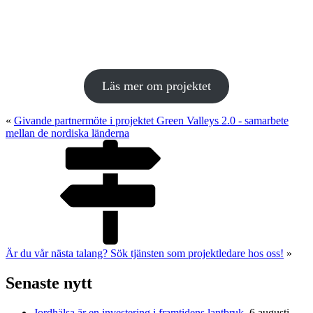
för
av
prover
på de
Thomas
falltalsanalyser
korn
malda
Börjesson
proverna
och
beräknas
Hugo
Westlin
Läs mer om projektet
«
Givande partnermöte i projektet Green Valleys 2.0 - samarbete
mellan de nordiska länderna
Är du vår nästa talang? Sök tjänsten som projektledare hos oss!
»
Senaste nytt
Jordhälsa är en investering i framtidens lantbruk.
6 augusti,