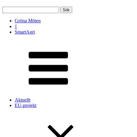
Sök
efter:
Gröna Möten
∣
SmartAgri
Aktuellt
EU-projekt