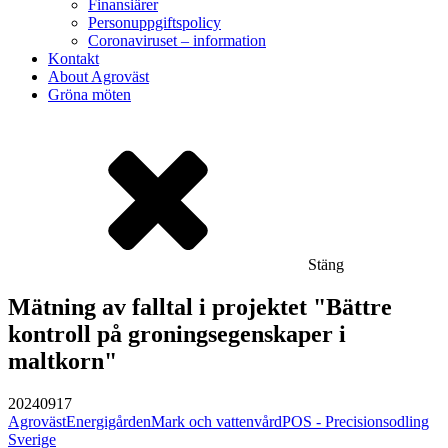
Finansiärer
Personuppgiftspolicy
Coronaviruset – information
Kontakt
About Agroväst
Gröna möten
Stäng
Mätning av falltal i projektet "Bättre
kontroll på groningsegenskaper i
maltkorn"
20240917
Agroväst
Energigården
Mark och vattenvård
POS - Precisionsodling
Sverige