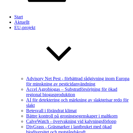
Start
Aktuellt
EU-projekt
Advisory Net Pest - förbättrad rådgivning inom Europa
för minskning av pesticidanvändning
Accel Agrobiogas – Substratförsörjning för ökad
regional biogasproduktion
AI för detektering och märkning av slaktgrisar redo för
slakt
Betesvall i förändrat klimat
Bättre kontroll på groningsegenskaper i maltkorn
CalveWatch - övervakning vid kalvningsförlopp
DivGrass - Gräsmarker i lantbruket med ökad
biodiversitet och motståndskraft