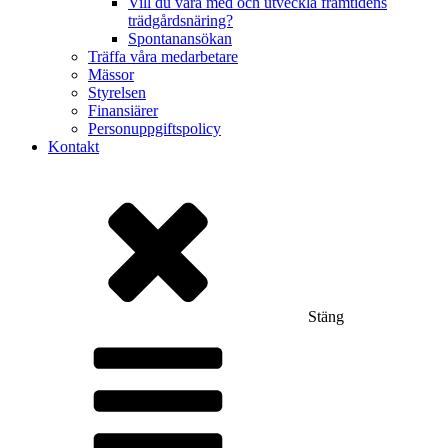
Vill du vara med och utveckla framtidens
trädgårdsnäring?
Spontanansökan
Träffa våra medarbetare
Mässor
Styrelsen
Finansiärer
Personuppgiftspolicy
Kontakt
Stäng