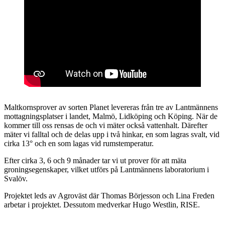
Maltkornsprover av sorten Planet levereras från tre av Lantmännens
mottagningsplatser i landet, Malmö, Lidköping och Köping. När de
kommer till oss rensas de och vi mäter också vattenhalt. Därefter
mäter vi falltal och de delas upp i två hinkar, en som lagras svalt, vid
cirka 13° och en som lagas vid rumstemperatur.
Efter cirka 3, 6 och 9 månader tar vi ut prover för att mäta
groningsegenskaper, vilket utförs på Lantmännens laboratorium i
Svalöv.
Projektet leds av Agroväst där Thomas Börjesson och Lina Freden
arbetar i projektet. Dessutom medverkar Hugo Westlin, RISE.
Förberedelser
Rensning
Falltalsapparat
Malda
Vattenhal