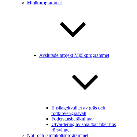
Mjölkprogrammet
Avslutade projekt Mjölkprogrammet
Ensilagekvalitet av gräs och
rödklöver/gräsvall
Foderstatsberäkningar
Utvärdering av smältbar fiber hos
rörsvingel
Nöt- och lammköttsprogrammet