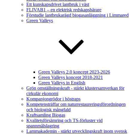
Ett kunskapsdrivet lantbruk i väst
FLIVAB1 – en elektrisk redskapsbärare
Förstudie lantbrukarägd biogasanläggning i Limmared
Green Valleys
Green Valleys 2.0 koncept 2023-2026
Green Valleys koncept 2018-2021
Green Valleys in English
Grön omställningskraft - stärkt klustersamverkan för
cirkulär ekonomi
Kompanjongrödor i höstraps
Kompetensträffar om naturrestaureringsförordningen
och biologisk mångfald
Kraftsamling Biogas
Kvalitetsförsämring och TS-förluster vid
spannmålslagring
Lammakademin - stärkt utvecklingskraft inom svensk