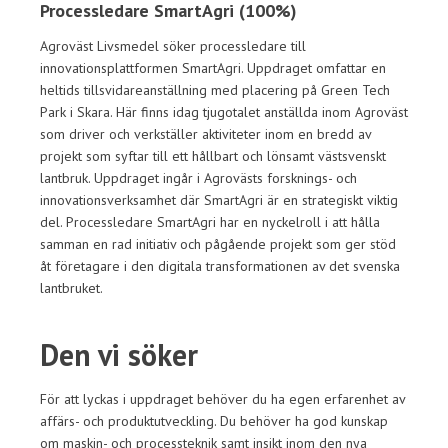
Processledare SmartAgri (100%)
Agroväst Livsmedel söker processledare till
innovationsplattformen SmartAgri. Uppdraget omfattar en
heltids tillsvidareanställning med placering på Green Tech
Park i Skara. Här finns idag tjugotalet anställda inom Agroväst
som driver och verkställer aktiviteter inom en bredd av
projekt som syftar till ett hållbart och lönsamt västsvenskt
lantbruk. Uppdraget ingår i Agrovästs forsknings- och
innovationsverksamhet där SmartAgri är en strategiskt viktig
del. Processledare SmartAgri har en nyckelroll i att hålla
samman en rad initiativ och pågående projekt som ger stöd
åt företagare i den digitala transformationen av det svenska
lantbruket.
Den vi söker
För att lyckas i uppdraget behöver du ha egen erfarenhet av
affärs- och produktutveckling. Du behöver ha god kunskap
om maskin- och processteknik samt insikt inom den nya