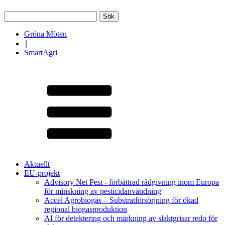
Sök
efter:
Gröna Möten
∣
SmartAgri
Aktuellt
EU-projekt
Advisory Net Pest - förbättrad rådgivning inom Europa
för minskning av pesticidanvändning
Accel Agrobiogas – Substratförsörjning för ökad
regional biogasproduktion
AI för detektering och märkning av slaktgrisar redo för