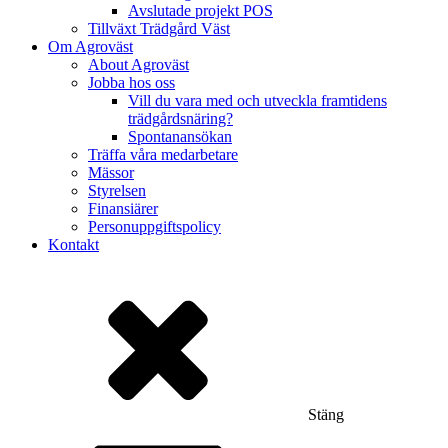
Avslutade projekt POS
Tillväxt Trädgård Väst
Om Agroväst
About Agroväst
Jobba hos oss
Vill du vara med och utveckla framtidens
trädgårdsnäring?
Spontanansökan
Träffa våra medarbetare
Mässor
Styrelsen
Finansiärer
Personuppgiftspolicy
Kontakt
Stäng