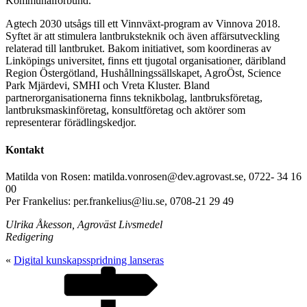
Kommunalförbund.
Agtech 2030 utsågs till ett Vinnväxt-program av Vinnova 2018.
Syftet är att stimulera lantbruksteknik och även affärsutveckling
relaterad till lantbruket. Bakom initiativet, som koordineras av
Linköpings universitet, finns ett tjugotal organisationer, däribland
Region Östergötland, Hushållningssällskapet, AgroÖst, Science
Park Mjärdevi, SMHI och Vreta Kluster. Bland
partnerorganisationerna finns teknikbolag, lantbruksföretag,
lantbruksmaskinföretag, konsultföretag och aktörer som
representerar förädlingskedjor.
Kontakt
Matilda von Rosen: matilda.vonrosen@dev.agrovast.se, 0722- 34 16
00
Per Frankelius: per.frankelius@liu.se, 0708-21 29 49
Ulrika Åkesson, Agroväst Livsmedel
Redigering
«
Digital kunskapsspridning lanseras