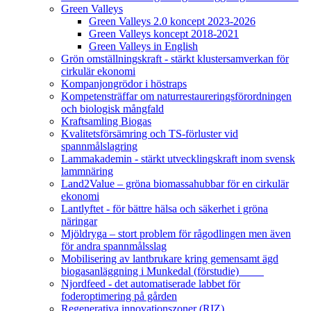
Green Valleys
Green Valleys 2.0 koncept 2023-2026
Green Valleys koncept 2018-2021
Green Valleys in English
Grön omställningskraft - stärkt klustersamverkan för
cirkulär ekonomi
Kompanjongrödor i höstraps
Kompetensträffar om naturrestaureringsförordningen
och biologisk mångfald
Kraftsamling Biogas
Kvalitetsförsämring och TS-förluster vid
spannmålslagring
Lammakademin - stärkt utvecklingskraft inom svensk
lammnäring
Land2Value – gröna biomassahubbar för en cirkulär
ekonomi
Lantlyftet - för bättre hälsa och säkerhet i gröna
näringar
Mjöldryga – stort problem för rågodlingen men även
för andra spannmålsslag
Mobilisering av lantbrukare kring gemensamt ägd
biogasanläggning i Munkedal (förstudie)
Njordfeed - det automatiserade labbet för
foderoptimering på gården
Regenerativa innovationszoner (RIZ)