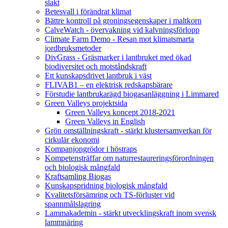
slakt
Betesvall i förändrat klimat
Bättre kontroll på groningsegenskaper i maltkorn
CalveWatch - övervakning vid kalvningsförlopp
Climate Farm Demo - Resan mot klimatsmarta
jordbruksmetoder
DivGrass - Gräsmarker i lantbruket med ökad
biodiversitet och motståndskraft
Ett kunskapsdrivet lantbruk i väst
FLIVAB1 – en elektrisk redskapsbärare
Förstudie lantbrukarägd biogasanläggning i Limmared
Green Valleys projektsida
Green Valleys koncept 2018-2021
Green Valleys in English
Grön omställningskraft - stärkt klustersamverkan för
cirkulär ekonomi
Kompanjongrödor i höstraps
Kompetensträffar om naturrestaureringsförordningen
och biologisk mångfald
Kraftsamling Biogas
Kunskapspridning biologisk mångfald
Kvalitetsförsämring och TS-förluster vid
spannmålslagring
Lammakademin - stärkt utvecklingskraft inom svensk
lammnäring