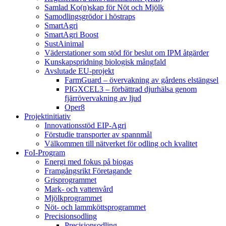
Samlad Ko(n)skap för Nöt och Mjölk
Samodlingsgrödor i höstraps
SmartAgri
SmartAgri Boost
SustAinimal
Väderstationer som stöd för beslut om IPM åtgärder
Kunskapspridning biologisk mångfald
Avslutade EU-projekt
FarmGuard – övervakning av gårdens elstängsel
PIGXCEL3 – förbättrad djurhälsa genom
fjärrövervakning av ljud
Oper8
Projektinitiativ
Innovationsstöd EIP-Agri
Förstudie transporter av spannmål
Välkommen till nätverket för odling och kvalitet
FoI-Program
Energi med fokus på biogas
Framgångsrikt Företagande
Grisprogrammet
Mark- och vattenvård
Mjölkprogrammet
Nöt- och lammköttsprogrammet
Precisionsodling
Precisionsodling