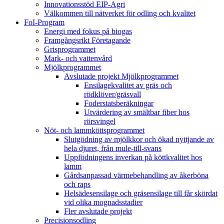
Innovationsstöd EIP-Agri
Välkommen till nätverket för odling och kvalitet
FoI-Program
Energi med fokus på biogas
Framgångsrikt Företagande
Grisprogrammet
Mark- och vattenvård
Mjölkprogrammet
Avslutade projekt Mjölkprogrammet
Ensilagekvalitet av gräs och
rödklöver/gräsvall
Foderstatsberäkningar
Utvärdering av smältbar fiber hos
rörsvingel
Nöt- och lammköttsprogrammet
Slutgödning av mjölkkor och ökad nyttjande av
hela djuret, från mule-till-svans
Uppfödningens inverkan på köttkvalitet hos
lamm
Gårdsanpassad värmebehandling av åkerböna
och raps
Helsädesensilage och gräsensilage till får skördat
vid olika mognadsstadier
Fler avslutade projekt
Precisionsodling