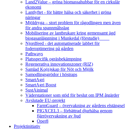
Land2Value – gröna biomassahubbar för en cirkulär
ekonomi
Lantlyftet - för bättre hälsa och säkerhet i gröna
näringar
Mjöldryga – stort problem för rågodlingen men även
för andra spannmålsslag
Mobilisering av lantbrukare kring gemensamt ägd
biogasanläggning i Munkedal (förstudie)
Njordfeed - det automatiserade labbet för
foderoptimering på gården
Pathways
Platsspecifik ogräsbekämpning
Regenerativa innovationszoner (RIZ)
Samlad Ko(n)skap för Nöt och Mjölk
Samodlingsgrödor i höstraps
SmartAgri
SmartAgri Boost
SustAinimal
Väderstationer som stöd för beslut om IPM åtgärder
Avslutade EU-projekt
FarmGuard – övervakning av gårdens elstängsel
PIGXCEL3 – förbättrad djurhälsa genom
fjärrövervakning av ljud
Oper8
Projektinitiativ