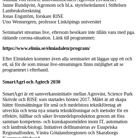
Janne Rundqvist, Agronom och bl.a. styrelseledamot i Stiftelsen
Lantbruksforskning
Jonas Engström, forskare RISE
Uno Wennergren, professor Linköpings universitet
Seminariet streamas live, eftersom besökare inte tillåts vara med pga.
rådande corona-situation. Länk till programmet:
https://www.elmia.se/elmiadalen/program/
Efter Elmidalen kommer även alla seminarier att läggas upp ett och
ett, så för de som missar live-streamingen finns möjlighet att se
programmet i efterhand.
SmartAgri och Agtech 2030
SmartAgri är ett samverkansinitiativ mellan Agroväst, Science Park
Skövde och RISE som startades hösten 2017. Målet är att skapa
bättre förutsättningar för små och medelstora teknikföretag att
utveckla och testa nya smarta tekniklösningar och metoder för en
effektiv, hållbar och säker livsmedelsproduktion genom att föra
samman kompetens- och kunskapsområden inom IT, automation
och lantbruk/biologi. Initiativet delfinansieras av Euupeiska
Regionalfonden, Västra Götalandsregionen och Skaraborgs