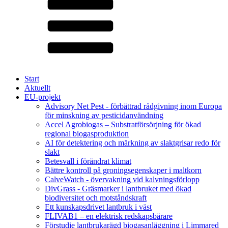
Start
Aktuellt
EU-projekt
Advisory Net Pest - förbättrad rådgivning inom Europa
för minskning av pesticidanvändning
Accel Agrobiogas – Substratförsörjning för ökad
regional biogasproduktion
AI för detektering och märkning av slaktgrisar redo för
slakt
Betesvall i förändrat klimat
Bättre kontroll på groningsegenskaper i maltkorn
CalveWatch - övervakning vid kalvningsförlopp
DivGrass - Gräsmarker i lantbruket med ökad
biodiversitet och motståndskraft
Ett kunskapsdrivet lantbruk i väst
FLIVAB1 – en elektrisk redskapsbärare
Förstudie lantbrukarägd biogasanläggning i Limmared