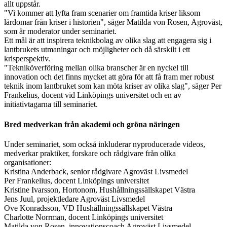
allt uppstår.
"Vi kommer att lyfta fram scenarier om framtida kriser liksom
lärdomar från kriser i historien", säger Matilda von Rosen, Agroväst,
som är moderator under seminariet.
Ett mål är att inspirera teknikbolag av olika slag att engagera sig i
lantbrukets utmaningar och möjligheter och då särskilt i ett
krisperspektiv.
"Tekniköverföring mellan olika branscher är en nyckel till
innovation och det finns mycket att göra för att få fram mer robust
teknik inom lantbruket som kan möta kriser av olika slag", säger Per
Frankelius, docent vid Linköpings universitet och en av
initiativtagarna till seminariet.
Bred medverkan från akademi och gröna näringen
Under seminariet, som också inkluderar nyproducerade videos,
medverkar praktiker, forskare och rådgivare från olika
organisationer:
Kristina Anderback, senior rådgivare Agroväst Livsmedel
Per Frankelius, docent Linköpings universitet
Kristine Ivarsson, Hortonom, Hushållningssällskapet Västra
Jens Juul, projektledare Agroväst Livsmedel
Ove Konradsson, VD Hushållningssällskapet Västra
Charlotte Norrman, docent Linköpings universitet
Matilda von Rosen, innovationscoach Agroväst Livsmedel