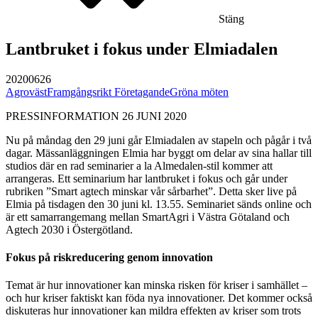
Stäng
Lantbruket i fokus under Elmiadalen
20200626
Agroväst
Framgångsrikt Företagande
Gröna möten
PRESSINFORMATION 26 JUNI 2020
Nu på måndag den 29 juni går Elmiadalen av stapeln och pågår i två
dagar. Mässanläggningen Elmia har byggt om delar av sina hallar till
studios där en rad seminarier a la Almedalen-stil kommer att
arrangeras. Ett seminarium har lantbruket i fokus och går under
rubriken ”Smart agtech minskar vår sårbarhet”. Detta sker live på
Elmia på tisdagen den 30 juni kl. 13.55. Seminariet sänds online och
är ett samarrangemang mellan SmartAgri i Västra Götaland och
Agtech 2030 i Östergötland.
Fokus på riskreducering genom innovation
Temat är hur innovationer kan minska risken för kriser i samhället –
och hur kriser faktiskt kan föda nya innovationer. Det kommer också
diskuteras hur innovationer kan mildra effekten av kriser som trots