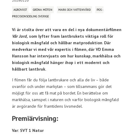
20260120
AGROVÄST
GRÖNA MÖTEN
MARK OCH VATTENVÅRD
POS -
PRECISIONSODLING SVERIGE
Vi är stolta över att vara en del i nya dokumentärfilmen
Vår Jord,
som lyfter fram lantbrukets viktiga roll för
biologisk mångfald och hållbar matproduktion
.
Där
medverkar vi med vår expertis i filmen, där VD Emma
Hansson har intervjuats om hur kunskap, markhälsa och
biologisk mångfald hänger ihop i ett modernt och
hållbart lantbruk.
I filmen får du följa lantbrukare och alla de liv – både
ovanför och under markytan – som tillsammans gör det
möjligt för oss att få mat på bordet. En berättelse om
markhälsa, samspel i naturen och varför biologisk mångfald
är avgörande för framtidens livsmedel.
Premiärvisning:
Var: SVT 1 Natur