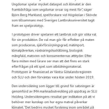
Ungdomar spelar mycket dataspel och klimatet är den
framtidsfråga som ungdomar oroar sig mest för", säger
Björn Berg Marklund, spelforskare vid Högskolan i Skövde
som tillsammans med Sveriges Lantbruksuniversitet tagit
fram en spelprototyp.
I prototypen driver spelaren ett lantbruk och gör olika val
för sin produktion. De val man gör får effekter på maten
som produceras, självförsörjningsgrad, matimport,
klimatpåverkan, växtnäringshushållning, biologisk
mångfald, matsvinn och konsumenternas attityder. Efter
flera möten med lärare ser man att det finns en stark
efterfrågan på ett spel som utbildningsmaterial.
Prototypen är finansierad av Västra Götalandsregionen
och SLU och den förväntas vara klar under hösten 2019.
Den undersökning som ligger till grund för satsningen är
genomförd av IMA marknadsutveckling på uppdrag av SLU
Holding. Undersökningens resultat ger indikation på att vi
behöver mer kunskap om hur egna matval påverkar
klimatet. "Det bedrivs mycket forskning inom området på