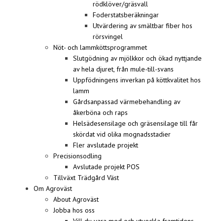
rödklöver/gräsvall
Foderstatsberäkningar
Utvärdering av smältbar fiber hos
rörsvingel
Nöt- och lammköttsprogrammet
Slutgödning av mjölkkor och ökad nyttjande
av hela djuret, från mule-till-svans
Uppfödningens inverkan på köttkvalitet hos
lamm
Gårdsanpassad värmebehandling av
åkerböna och raps
Helsädesensilage och gräsensilage till får
skördat vid olika mognadsstadier
Fler avslutade projekt
Precisionsodling
Avslutade projekt POS
Tillväxt Trädgård Väst
Om Agroväst
About Agroväst
Jobba hos oss