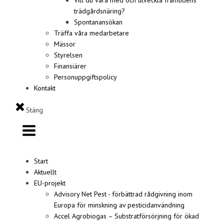
Vill du vara med och utveckla framtidens
trädgårdsnäring?
Spontanansökan
Träffa våra medarbetare
Mässor
Styrelsen
Finansiärer
Personuppgiftspolicy
Kontakt
Stäng
Start
Aktuellt
EU-projekt
Advisory Net Pest - förbättrad rådgivning inom
Europa för minskning av pesticidanvändning
Accel Agrobiogas – Substratförsörjning för ökad