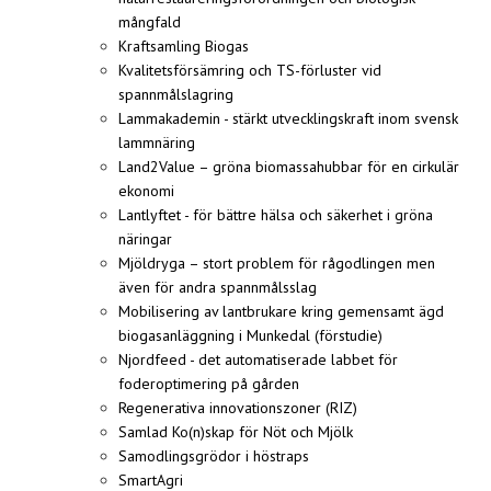
mångfald
Kraftsamling Biogas
Kvalitetsförsämring och TS-förluster vid
spannmålslagring
Lammakademin - stärkt utvecklingskraft inom svensk
lammnäring
Land2Value – gröna biomassahubbar för en cirkulär
ekonomi
Lantlyftet - för bättre hälsa och säkerhet i gröna
näringar
Mjöldryga – stort problem för rågodlingen men
även för andra spannmålsslag
Mobilisering av lantbrukare kring gemensamt ägd
biogasanläggning i Munkedal (förstudie)
Njordfeed - det automatiserade labbet för
foderoptimering på gården
Regenerativa innovationszoner (RIZ)
Samlad Ko(n)skap för Nöt och Mjölk
Samodlingsgrödor i höstraps
SmartAgri