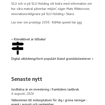
SLU och vi på SLU Holding vill bidra med information om
hur våra matval påverkar miljön", säger Mats Wiktorsson,
innovationsrådgivare på SLU Holding i Skara.
Läs mer om prototyp 2030 - KliMat-spelet här
>>>
«
Klimatklivet är tillbaka!
Digital utbildningsform populärt bland grundskoleelever
»
Senaste nytt
Jordhälsa är en investering i framtidens lantbruk.
6 augusti, 2026
Välkommen till mötesplatsen för dig i gröna näringar -
event i augusti och september