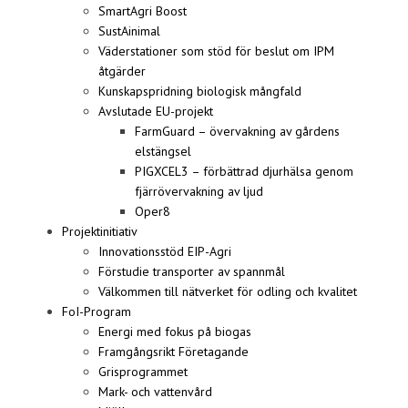
SmartAgri Boost
SustAinimal
Väderstationer som stöd för beslut om IPM
åtgärder
Kunskapspridning biologisk mångfald
Avslutade EU-projekt
FarmGuard – övervakning av gårdens
elstängsel
PIGXCEL3 – förbättrad djurhälsa genom
fjärrövervakning av ljud
Oper8
Projektinitiativ
Innovationsstöd EIP-Agri
Förstudie transporter av spannmål
Välkommen till nätverket för odling och kvalitet
FoI-Program
Energi med fokus på biogas
Framgångsrikt Företagande
Grisprogrammet
Mark- och vattenvård