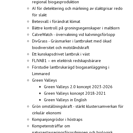
regional biogasproduktion
AI för detektering och märkning av slaktgrisar redo
för slakt
Betesvall i förändrat klimat
Bättre kontroll på groningsegenskaper i maltkorn
CalveWatch - övervakning vid kalvningsförlopp
DivGrass - Gräsmarker i lantbruket med ökad
biodiversitet och motståndskraft
Ett kunskapsdrivet lantbruk i väst
FLIVAB1 – en elektrisk redskapsbärare
Förstudie lantbrukarägd biogasanläggning i
Limmared
Green Valleys
Green Valleys 2.0 koncept 2023-2026
Green Valleys koncept 2018-2021
Green Valleys in English
Grön omställningskraft - stärkt klustersamverkan för
cirkulär ekonomi
Kompanjongrödor i höstraps
Kompetensträffar om
naturrestaureringsförordningen och biologisk