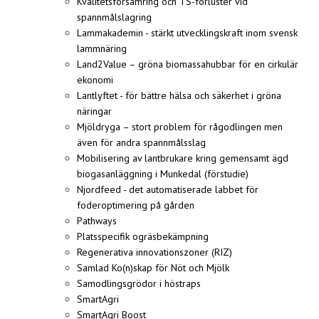
Kvalitetsförsämring och TS-förluster vid
spannmålslagring
Lammakademin - stärkt utvecklingskraft inom svensk
lammnäring
Land2Value – gröna biomassahubbar för en cirkulär
ekonomi
Lantlyftet - för bättre hälsa och säkerhet i gröna
näringar
Mjöldryga – stort problem för rågodlingen men
även för andra spannmålsslag
Mobilisering av lantbrukare kring gemensamt ägd
biogasanläggning i Munkedal (förstudie)
Njordfeed - det automatiserade labbet för
foderoptimering på gården
Pathways
Platsspecifik ogräsbekämpning
Regenerativa innovationszoner (RIZ)
Samlad Ko(n)skap för Nöt och Mjölk
Samodlingsgrödor i höstraps
SmartAgri
SmartAgri Boost