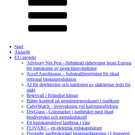
Start
Aktuellt
EU-projekt
Advisory Net Pest - förbättrad rådgivning inom Europa
för minskning av pesticidanvändning
Accel Agrobiogas – Substratförsörjning för ökad
regional biogasproduktion
AI för detektering och märkning av slaktgrisar redo för
slakt
Betesvall i förändrat klimat
Bättre kontroll på groningsegenskaper i maltkorn
CalveWatch - övervakning vid kalvningsförlopp
DivGrass - Gräsmarker i lantbruket med ökad
biodiversitet och motståndskraft
Ett kunskapsdrivet lantbruk i väst
FLIVAB1 – en elektrisk redskapsbärare
Förstudie lantbrukarägd biogasanläggning i Limmared