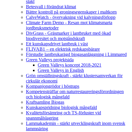
slakt
Betesvall i förändrat klimat
Bättre kontroll på groningsegenskaper i maltkorn
CalveWatch - övervakning vid kalvningsförlopp
Climate Farm Demo - Resan mot klimatsmarta
jordbruksmetoder
DivGrass - Gräsmarker i lantbruket med ökad
biodiversitet och motståndskraft
Ett kunskapsdrivet lantbruk i väst
FLIVAB1 – en elektrisk redskapsbärare
Förstudie lantbrukarägd biogasanläggning i Limmared
Green Valleys projektsida
Green Valleys koncept 2018-2021
Green Valleys in English
Grön omställningskraft - stärkt klustersamverkan för
cirkulär ekonomi
Kompanjongrödor i höstraps
Kompetensträffar om naturrestaureringsförordningen
och biologisk mångfald
Kraftsamling Biogas
Kunskapspridning biologisk mångfald
Kvalitetsförsämring och TS-förluster vid
spannmålslagring
Lammakademin - stärkt utvecklingskraft inom svensk
lammnäring