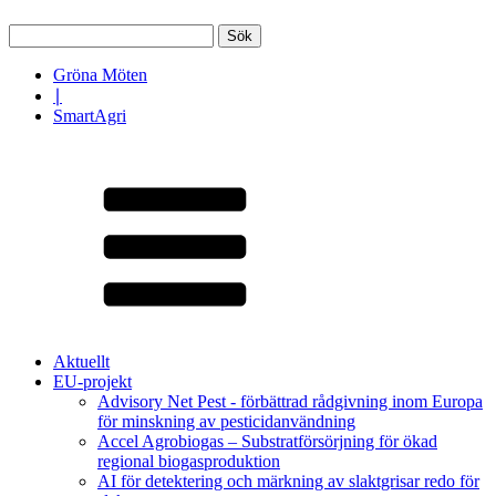
Sök
efter:
Gröna Möten
∣
SmartAgri
Aktuellt
EU-projekt
Advisory Net Pest - förbättrad rådgivning inom Europa
för minskning av pesticidanvändning
Accel Agrobiogas – Substratförsörjning för ökad
regional biogasproduktion
AI för detektering och märkning av slaktgrisar redo för