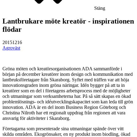
Stäng
Lantbrukare möte kreatör - inspirationen
flödar
20151216
Agroväst
Gröna möten och kreatörsorganisationen ADA sammanförde i
början på december kreatörer inom design och kommunikation med
lantbruksföretagare från Skaraborg. Syftet med träffen var att höja
innovationsgraden inom gröna näringar. Idén bygger på att ta in
kreatörer som en del i företagens arbetsprocess med de möjligheter
och utmaningar som verksamheterna har. På så sätt skapas en ökad
problemlösnings- och idéutvecklingskapacitet som kan leda till grön
innovation. ADA är en del inom Business Region Göteborg och
Christina Nilroth har ett regionalt uppdrag från regionen att vara
ansvarig för aktiviteter i Skaraborg.
Företagarna som presenterade sina utmaningar spände över vitt
skilda områden. Ekogrönsaker, en ny produkt inom biodling, ökad