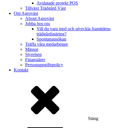
Avslutade projekt POS
Tillväxt Trädgård Väst
Om Agroväst
About Agroväst
Jobba hos oss
Vill du vara med och utveckla framtidens
trädgårdsnäring?
Spontanansökan
Träffa våra medarbetare
Mässor
Styrelsen
Finansiärer
Personuppgiftspolicy
Kontakt
Stäng