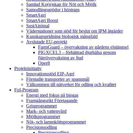
Samlad Ko(n)skap för Nöt och Mjölk
Samodlingsgrödor i höstraps
SmartAgri
SmartAgri Boost
SustAinimal
Väderstationer som stöd för beslut om IPM åtgärder
Kunskapspridning biologisk mångfald
Avslutade EU-projekt
FarmGuard – övervakning av gårdens elstängsel
PIGXCEL3 – förbättrad djurhälsa genom
fjärrövervakning av ljud
Oper8
Projektinitiativ
Innovationsstöd EIP-Agri
Förstudie transporter av spannmål
Välkommen till nätverket för odling och kvalitet
FoI-Program
Energi med fokus på biogas
Framgångsrikt Företagande
Grisprogrammet
Mark- och vattenvård
Mjölkprogrammet
Nöt- och lammköttsprogrammet
Precisionsodling
Precisionsodling