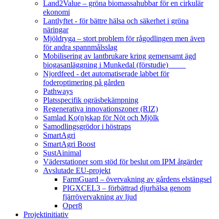
Land2Value – gröna biomassahubbar för en cirkulär
ekonomi
Lantlyftet - för bättre hälsa och säkerhet i gröna
näringar
Mjöldryga – stort problem för rågodlingen men även
för andra spannmålsslag
Mobilisering av lantbrukare kring gemensamt ägd
biogasanläggning i Munkedal (förstudie)
Njordfeed - det automatiserade labbet för
foderoptimering på gården
Pathways
Platsspecifik ogräsbekämpning
Regenerativa innovationszoner (RIZ)
Samlad Ko(n)skap för Nöt och Mjölk
Samodlingsgrödor i höstraps
SmartAgri
SmartAgri Boost
SustAinimal
Väderstationer som stöd för beslut om IPM åtgärder
Avslutade EU-projekt
FarmGuard – övervakning av gårdens elstängsel
PIGXCEL3 – förbättrad djurhälsa genom
fjärrövervakning av ljud
Oper8
Projektinitiativ