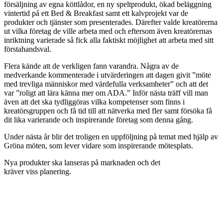
försäljning av egna köttlådor, en ny speltprodukt, ökad beläggning
vintertid på ett Bed & Breakfast samt ett kalvprojekt var de
produkter och tjänster som presenterades. Därefter valde kreatörerna
ut vilka företag de ville arbeta med och eftersom även kreatörernas
inriktning varierade så fick alla faktiskt möjlighet att arbeta med sitt
förstahandsval.
Flera kände att de verkligen fann varandra. Några av de
medverkande kommenterade i utvärderingen att dagen givit ”möte
med trevliga människor med värdefulla verksamheter” och att det
var ”roligt att lära känna mer om ADA.” Inför nästa träff vill man
även att det ska tydliggöras vilka kompetenser som finns i
kreatörsgruppen och få tid till att nätverka med fler samt försöka få
dit lika varierande och inspirerande företag som denna gång.
Under nästa år blir det troligen en uppföljning på temat med hjälp av
Gröna möten, som lever vidare som inspirerande mötesplats.
Nya produkter ska lanseras på marknaden och det
kräver viss planering.