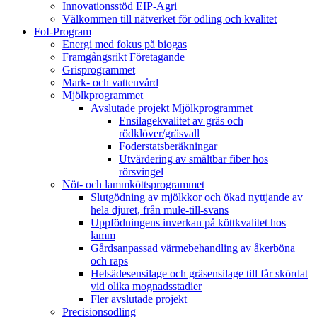
Innovationsstöd EIP-Agri
Välkommen till nätverket för odling och kvalitet
FoI-Program
Energi med fokus på biogas
Framgångsrikt Företagande
Grisprogrammet
Mark- och vattenvård
Mjölkprogrammet
Avslutade projekt Mjölkprogrammet
Ensilagekvalitet av gräs och
rödklöver/gräsvall
Foderstatsberäkningar
Utvärdering av smältbar fiber hos
rörsvingel
Nöt- och lammköttsprogrammet
Slutgödning av mjölkkor och ökad nyttjande av
hela djuret, från mule-till-svans
Uppfödningens inverkan på köttkvalitet hos
lamm
Gårdsanpassad värmebehandling av åkerböna
och raps
Helsädesensilage och gräsensilage till får skördat
vid olika mognadsstadier
Fler avslutade projekt
Precisionsodling