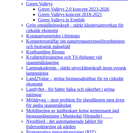
Green Valleys
Green Valleys 2.0 koncept 2023-2026
Green Valleys koncept 2018-2021
Green Valleys in English
Grön omställningskraft - stärkt klustersamverkan för
cirkulär ekonomi
Kompanjongrödor i höstraps
Kompetensträffar om naturrestaureringsförordningen
och biologisk mångfald
Kraftsamling Biogas
Kvalitetsförsämring och TS-förluster vid
spannmålslagring
Lammakademin - stärkt utvecklingskraft inom svensk
lammnäring
Land2Value – gröna biomassahubbar för en cirkulär
ekonomi
Lantlyftet - för bättre hälsa och säkerhet i gröna
näringar
Mjöldryga – stort problem för rågodlingen men även
för andra spannmålsslag
Mobilisering av lantbrukare kring gemensamt ägd
biogasanläggning i Munkedal (förstudie)
Njordfeed - det automatiserade labbet för
foderoptimering på gården
Regenerativa innovationszoner (RIZ)