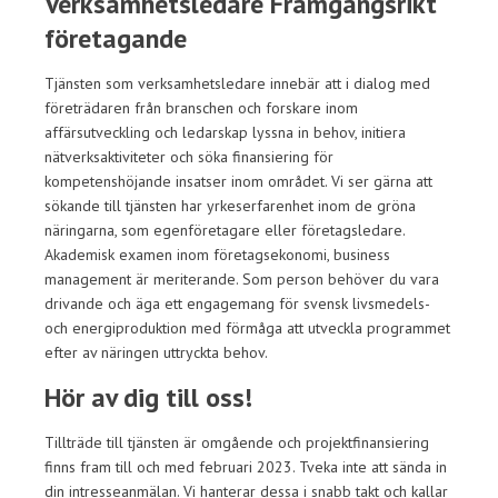
Verksamhetsledare Framgångsrikt
företagande
Tjänsten som verksamhetsledare innebär att i dialog med
företrädaren från branschen och forskare inom
affärsutveckling och ledarskap lyssna in behov, initiera
nätverksaktiviteter och söka finansiering för
kompetenshöjande insatser inom området. Vi ser gärna att
sökande till tjänsten har yrkeserfarenhet inom de gröna
näringarna, som egenföretagare eller företagsledare.
Akademisk examen inom företagsekonomi, business
management är meriterande. Som person behöver du vara
drivande och äga ett engagemang för svensk livsmedels-
och energiproduktion med förmåga att utveckla programmet
efter av näringen uttryckta behov.
Hör av dig till oss!
Tillträde till tjänsten är omgående och projektfinansiering
finns fram till och med februari 2023. Tveka inte att sända in
din intresseanmälan. Vi hanterar dessa i snabb takt och kallar