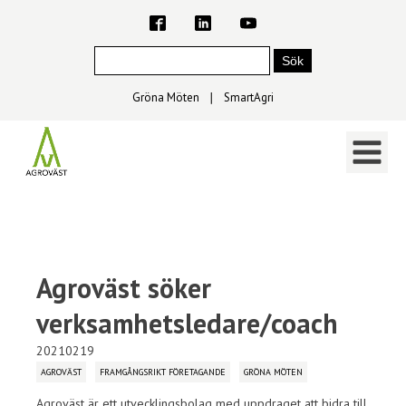
Gröna Möten
∣
SmartAgri
Agroväst söker
verksamhetsledare/coach
20210219
AGROVÄST
FRAMGÅNGSRIKT FÖRETAGANDE
GRÖNA MÖTEN
Agroväst är ett utvecklingsbolag med uppdraget att bidra till