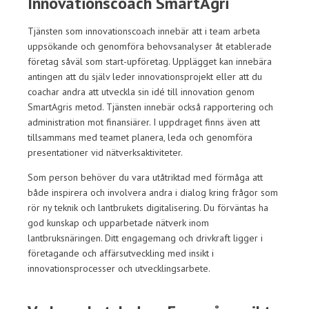
Innovationscoach SmartAgri
Tjänsten som innovationscoach innebär att i team arbeta
uppsökande och genomföra behovsanalyser åt etablerade
företag såväl som start-upföretag. Upplägget kan innebära
antingen att du själv leder innovationsprojekt eller att du
coachar andra att utveckla sin idé till innovation genom
SmartAgris metod. Tjänsten innebär också rapportering och
administration mot finansiärer. I uppdraget finns även att
tillsammans med teamet planera, leda och genomföra
presentationer vid nätverksaktiviteter.
Som person behöver du vara utåtriktad med förmåga att
både inspirera och involvera andra i dialog kring frågor som
rör ny teknik och lantbrukets digitalisering. Du förväntas ha
god kunskap och upparbetade nätverk inom
lantbruksnäringen. Ditt engagemang och drivkraft ligger i
företagande och affärsutveckling med insikt i
innovationsprocesser och utvecklingsarbete.