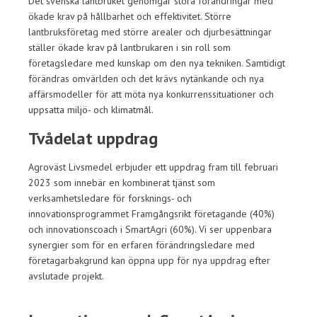
Det svenska lantbruket genomgår stora förändringar med
ökade krav på hållbarhet och effektivitet. Större
lantbruksföretag med större arealer och djurbesättningar
ställer ökade krav på lantbrukaren i sin roll som
företagsledare med kunskap om den nya tekniken. Samtidigt
förändras omvärlden och det krävs nytänkande och nya
affärsmodeller för att möta nya konkurrenssituationer och
uppsatta miljö- och klimatmål.
Tvådelat uppdrag
Agroväst Livsmedel erbjuder ett uppdrag fram till februari
2023 som innebär en kombinerat tjänst som
verksamhetsledare för forsknings- och
innovationsprogrammet Framgångsrikt företagande (40%)
och innovationscoach i SmartAgri (60%). Vi ser uppenbara
synergier som för en erfaren förändringsledare med
företagarbakgrund kan öppna upp för nya uppdrag efter
avslutade projekt.