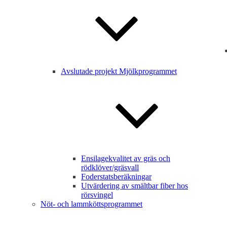
Avslutade projekt Mjölkprogrammet
Ensilagekvalitet av gräs och
rödklöver/gräsvall
Foderstatsberäkningar
Utvärdering av smältbar fiber hos
rörsvingel
Nöt- och lammköttsprogrammet