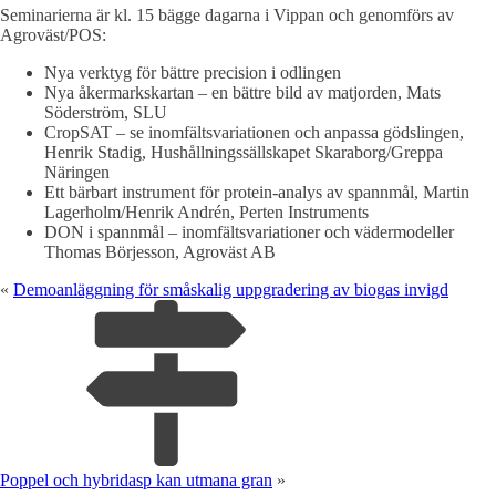
Seminarierna är kl. 15 bägge dagarna i Vippan och genomförs av
Agroväst/POS:
Nya verktyg för bättre precision i odlingen
Nya åkermarkskartan – en bättre bild av matjorden, Mats
Söderström, SLU
CropSAT – se inomfältsvariationen och anpassa gödslingen,
Henrik Stadig, Hushållningssällskapet Skaraborg/Greppa
Näringen
Ett bärbart instrument för protein-analys av spannmål, Martin
Lagerholm/Henrik Andrén, Perten Instruments
DON i spannmål – inomfältsvariationer och vädermodeller
Thomas Börjesson, Agroväst AB
«
Demoanläggning för småskalig uppgradering av biogas invigd
Poppel och hybridasp kan utmana gran
»