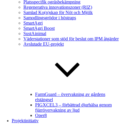
Platsspecifik ogräsbekämpning
Regenerativa innovationszoner (RIZ)
Samlad Ko(n)skap för Nöt och Mjölk
Samodlingsgrödor i höstraps
SmartAgri
SmartAgri Boost
SustAinimal
Väderstationer som stöd för beslut om IPM åtgärder
Avslutade EU-projekt
FarmGuard – övervakning av gårdens
elstängsel
PIGXCEL3 – förbättrad djurhälsa genom
fjärrövervakning av ljud
Oper8
Projektinitiativ