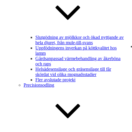
Slutgödning av mjölkkor och ökad nyttjande av
hela djuret, från mule-till-svans
Uppfödningens inverkan på köttkvalitet hos
lamm
Gårdsanpassad värmebehandling av åkerböna
och raps
Helsädesensilage och gräsensilage till får
skördat vid olika mognadsstadier
Fler avslutade projekt
Precisionsodling