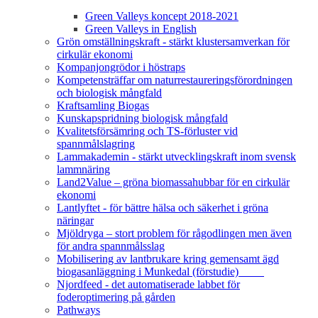
Green Valleys koncept 2018-2021
Green Valleys in English
Grön omställningskraft - stärkt klustersamverkan för
cirkulär ekonomi
Kompanjongrödor i höstraps
Kompetensträffar om naturrestaureringsförordningen
och biologisk mångfald
Kraftsamling Biogas
Kunskapspridning biologisk mångfald
Kvalitetsförsämring och TS-förluster vid
spannmålslagring
Lammakademin - stärkt utvecklingskraft inom svensk
lammnäring
Land2Value – gröna biomassahubbar för en cirkulär
ekonomi
Lantlyftet - för bättre hälsa och säkerhet i gröna
näringar
Mjöldryga – stort problem för rågodlingen men även
för andra spannmålsslag
Mobilisering av lantbrukare kring gemensamt ägd
biogasanläggning i Munkedal (förstudie)
Njordfeed - det automatiserade labbet för
foderoptimering på gården
Pathways