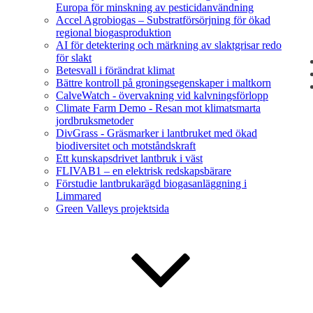
Europa för minskning av pesticidanvändning
Accel Agrobiogas – Substratförsörjning för ökad
regional biogasproduktion
AI för detektering och märkning av slaktgrisar redo
för slakt
Betesvall i förändrat klimat
Bättre kontroll på groningsegenskaper i maltkorn
CalveWatch - övervakning vid kalvningsförlopp
Climate Farm Demo - Resan mot klimatsmarta
jordbruksmetoder
DivGrass - Gräsmarker i lantbruket med ökad
biodiversitet och motståndskraft
Ett kunskapsdrivet lantbruk i väst
FLIVAB1 – en elektrisk redskapsbärare
Förstudie lantbrukarägd biogasanläggning i
Limmared
Green Valleys projektsida