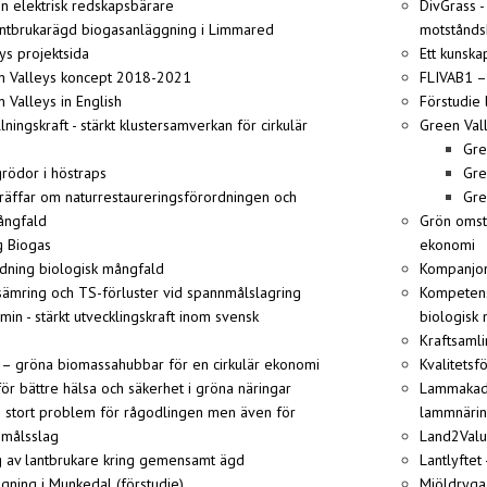
n elektrisk redskapsbärare
DivGrass -
antbrukarägd biogasanläggning i Limmared
motstånds
ys projektsida
Ett kunska
n Valleys koncept 2018-2021
FLIVAB1 –
 Valleys in English
Förstudie
ningskraft - stärkt klustersamverkan för cirkulär
Green Val
Gre
ödor i höstraps
Gre
äffar om naturrestaureringsförordningen och
Gre
ångfald
Grön omstä
g Biogas
ekonomi
dning biologisk mångfald
Kompanjon
rsämring och TS-förluster vid spannmålslagring
Kompetens
n - stärkt utvecklingskraft inom svensk
biologisk
Kraftsaml
– gröna biomassahubbar för en cirkulär ekonomi
Kvalitetsf
 för bättre hälsa och säkerhet i gröna näringar
Lammakadem
 stort problem för rågodlingen men även för
lammnäri
nmålsslag
Land2Valu
g av lantbrukare kring gemensamt ägd
Lantlyftet
ggning i Munkedal (förstudie)
Mjöldryga