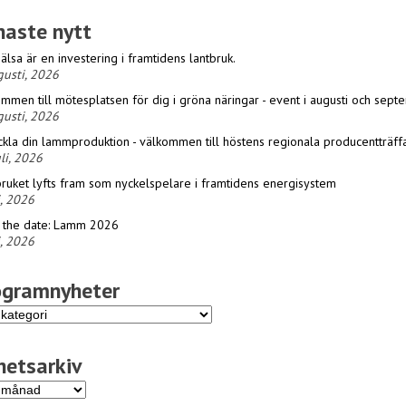
naste nytt
älsa är en investering i framtidens lantbruk.
gusti, 2026
mmen till mötesplatsen för dig i gröna näringar - event i augusti och sep
gusti, 2026
kla din lammproduktion - välkommen till höstens regionala producentträffa
li, 2026
ruket lyfts fram som nyckelspelare i framtidens energisystem
i, 2026
 the date: Lamm 2026
i, 2026
ogramnyheter
ramnyheter
hetsarkiv
sarkiv