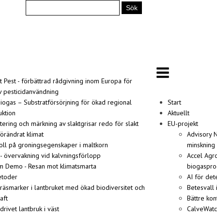
t Pest - förbättrad rådgivning inom Europa för
v pesticidanvändning
iogas – Substratförsörjning för ökad regional
Start
ktion
Aktuellt
tering och märkning av slaktgrisar redo för slakt
EU-projekt
förändrat klimat
Advisory N
roll på groningsegenskaper i maltkorn
minskning
- övervakning vid kalvningsförlopp
Accel Agro
m Demo - Resan mot klimatsmarta
biogaspro
etoder
AI för det
Gräsmarker i lantbruket med ökad biodiversitet och
Betesvall 
aft
Bättre kon
drivet lantbruk i väst
CalveWatc