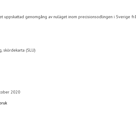
et uppskattad genomgång av nuläget inom precisionsodlingen i Sverige frå
)
g, skördekarta (SLU)
ktober 2020
bruk