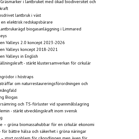
 Gräsmarker i lantbruket med ökad biodiversitet och
kraft
psdrivet lantbruk i väst
 en elektrisk redskapsbärare
 lantbrukarägd biogasanläggning i Limmared
leys
en Valleys 2.0 koncept 2023-2026
en Valleys koncept 2018-2021
en Valleys in English
llningskraft - stärkt klustersamverkan för cirkulär
grödor i höstraps
träffar om naturrestaureringsförordningen och
 mångfald
ing Biogas
örsämring och TS-förluster vid spannmålslagring
in - stärkt utvecklingskraft inom svensk
ng
e – gröna biomassahubbar för en cirkulär ekonomi
 - för bättre hälsa och säkerhet i gröna näringar
 – stort problem för rågodlingen men även för