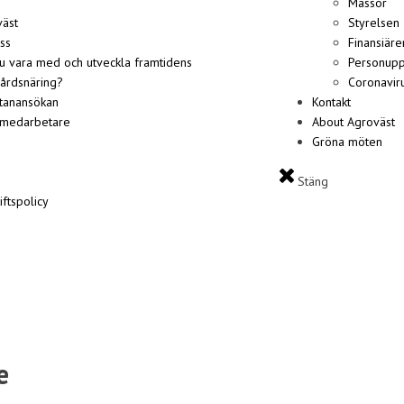
Mässor
äst
Styrelsen
ss
Finansiäre
du vara med och utveckla framtidens
Personupp
årdsnäring?
Coronaviru
tanansökan
Kontakt
 medarbetare
About Agroväst
Gröna möten
Stäng
ftspolicy
e