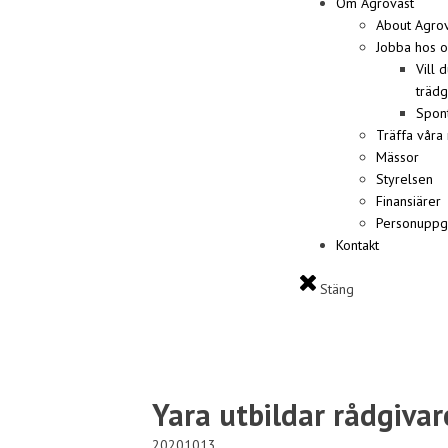
Om Agroväst
About Agrov
Jobba hos o
Vill 
trädg
Spon
Träffa våra
Mässor
Styrelsen
Finansiärer
Personuppgi
Kontakt
Stäng
Yara utbildar rådgivar
20201013