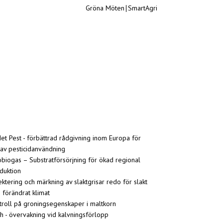
Gröna Möten
∣
SmartAgri
et Pest - förbättrad rådgivning inom Europa för
 av pesticidanvändning
biogas – Substratförsörjning för ökad regional
duktion
ektering och märkning av slaktgrisar redo för slakt
i förändrat klimat
troll på groningsegenskaper i maltkorn
h - övervakning vid kalvningsförlopp