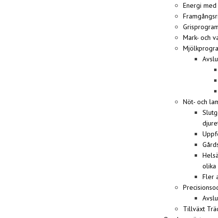
Energi med 
Framgångsr
Grisprogra
Mark- och v
Mjölkprogr
Avsl
Nöt- och l
Slutg
djure
Uppfö
Gård
Helsä
olika
Fler 
Precisionso
Avslu
Tillväxt Tr