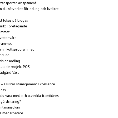
transporter av spannmål
till nätverket för odling och kvalitet
d fokus på biogas
rikt Företagande
rammet
 vattenvård
grammet
lammköttsprogrammet
odling
cisionsodling
lutade projekt POS
rädgård Väst
n – Cluster Management Excellence
 oss
l du vara med och utveckla framtidens
dgårdsnäring?
ntanansökan
ra medarbetare