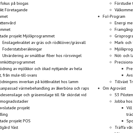
fokus på biogas
Förstudie 
ikt Företagande
Välkommen 
mmet
FoI-Program
attenvård
Energi me
ammet
Framgångs
utade projekt Mjölkprogrammet
Grisprog
Ensilagekvalitet av gräs och rödklöver/gräsvall
Mark- och
Foderstatsberäkningar
Mjölkpro
Utvärdering av smältbar fiber hos rörsvingel
Nöt- och 
ammköttsprogrammet
Precisions
ödning av mjölkkor och ökad nyttjande av hela
Pre
t, från mule-till-svans
Avs
dningens inverkan på köttkvalitet hos lamm
Tillväxt T
sanpassad värmebehandling av åkerböna och raps
Om Agroväst
desensilage och gräsensilage till får skördat vid
S3 Pilote
 mognadsstadier
Jobba hos
avslutade projekt
Vil
dling
trä
tade projekt POS
Spo
ädgård Väst
Träffa vå