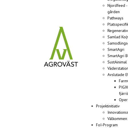
Njordfeed -
gården
Pathways
Platsspecif
Regenerativ
Samlad Ko(n
Samodlingsg
SmartAgri
SmartAgri B
SustAinimal
Väderstatio
Avslutade E
FarmG
PIGX
fjärr
Oper
Projektinitiativ
Innovations
Välkommen ti
FoI-Program