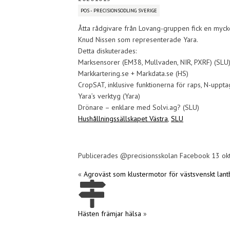
POS - PRECISIONSODLING SVERIGE
Åtta rådgivare från Lovang-gruppen fick en myck
Knud Nissen som representerade Yara.
Detta diskuterades:
Marksensorer (EM38, Mullvaden, NIR, PXRF) (SLU
Markkartering.se + Markdata.se (HS)
CropSAT, inklusive funktionerna för raps, N-uppta
Yara’s verktyg (Yara)
Drönare – enklare med Solvi.ag? (SLU)
Hushållningssällskapet Västra
,
SLU
Publicerades @precisionsskolan Facebook 13 o
«
Agroväst som klustermotor för västsvenskt lant
Hästen främjar hälsa
»