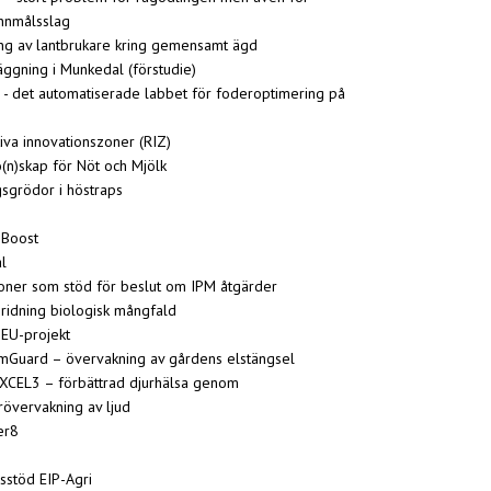
nnmålsslag
ing av lantbrukare kring gemensamt ägd
läggning i Munkedal (förstudie)
 - det automatiserade labbet för foderoptimering på
iva innovationszoner (RIZ)
(n)skap för Nöt och Mjölk
sgrödor i höstraps
 Boost
l
ioner som stöd för beslut om IPM åtgärder
ridning biologisk mångfald
 EU-projekt
mGuard – övervakning av gårdens elstängsel
XCEL3 – förbättrad djurhälsa genom
rrövervakning av ljud
er8
sstöd EIP-Agri