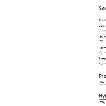
Se
Jordh
6 au
Välko
5 au
Utvec
28 ju
Lantb
7 jul
Save
7 jul
Pr
Prog
Ny
Nyhet