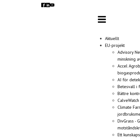
Aktuellt
EU-projekt
Advisory Ne
minskning a
Accel Agrob
biogasprodu
AI för detek
Betesvall i 
Bättre kont
CalveWatch 
Climate Far
jordbruksm
DivGrass - 
motståndskr
Ett kunskaps