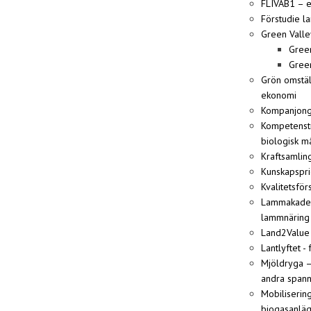
FLIVAB1 – e
Förstudie l
Green Valle
Gree
Green
Grön omställ
ekonomi
Kompanjongr
Kompetenstr
biologisk m
Kraftsamlin
Kunskapspri
Kvalitetsfö
Lammakademi
lammnäring
Land2Value 
Lantlyftet -
Mjöldryga –
andra span
Mobiliserin
biogasanlä