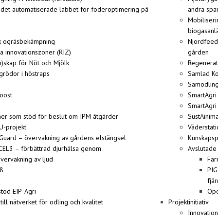
 det automatiserade labbet för foderoptimering på
andra spa
Mobiliser
biogasan
ik ogräsbekämpning
Njordfeed
a innovationszoner (RIZ)
gården
)skap för Nöt och Mjölk
Regenerat
rödor i höstraps
Samlad Ko
Samodling
oost
SmartAgri
SmartAgri
ner som stöd för beslut om IPM åtgärder
SustAinima
U-projekt
Väderstat
uard – övervakning av gårdens elstängsel
Kunskapsp
CEL3 – förbättrad djurhälsa genom
Avslutade
övervakning av ljud
Far
8
PIG
fjä
stöd EIP-Agri
Op
ll nätverket för odling och kvalitet
Projektinitiativ
Innovation