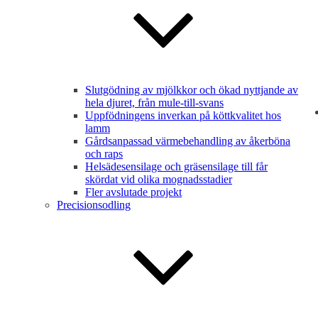
Slutgödning av mjölkkor och ökad nyttjande av
hela djuret, från mule-till-svans
Uppfödningens inverkan på köttkvalitet hos
lamm
Gårdsanpassad värmebehandling av åkerböna
och raps
Helsädesensilage och gräsensilage till får
skördat vid olika mognadsstadier
Fler avslutade projekt
Precisionsodling