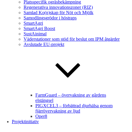
Platsspecifik ogräsbekämpning
Regenerativa innovationszoner (RIZ)
Samlad Ko(n)skap för Nöt och Mjölk
Samodlingsgrödor i höstraps
SmartAgri
SmartAgri Boost
SustAinimal
Väderstationer som stöd för beslut om IPM åtgärder
Avslutade EU-projekt
FarmGuard – övervakning av gårdens
elstängsel
PIGXCEL3 – förbättrad djurhälsa genom
fjärrövervakning av ljud
Oper8
Projektinitiativ