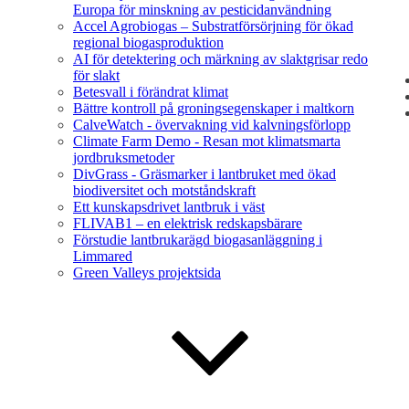
Europa för minskning av pesticidanvändning
Accel Agrobiogas – Substratförsörjning för ökad
regional biogasproduktion
AI för detektering och märkning av slaktgrisar redo
för slakt
Betesvall i förändrat klimat
Bättre kontroll på groningsegenskaper i maltkorn
CalveWatch - övervakning vid kalvningsförlopp
Climate Farm Demo - Resan mot klimatsmarta
jordbruksmetoder
DivGrass - Gräsmarker i lantbruket med ökad
biodiversitet och motståndskraft
Ett kunskapsdrivet lantbruk i väst
FLIVAB1 – en elektrisk redskapsbärare
Förstudie lantbrukarägd biogasanläggning i
Limmared
Green Valleys projektsida