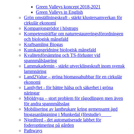
Green Valleys koncept 2018-2021
Green Valleys in English
Grön omställningskraft - stärkt klustersamverkan för
cirkulär ekonomi
Kompanjongrödor i höstraps
Kompetensträffar om naturrestaureringsförordningen
och biologisk mångfald
Kraftsamling Biogas
Kunskapspridning biologisk mångfald
Kvalitetsförsämring och TS-förluster vid
spannmålslagring
Lammakademin - stärkt utvecklingskraft inom svensk
lammnäring
Land2Value – gröna biomassahubbar för en cirkulär
ekonomi
Lantlyftet - för bättre hälsa och säkerhet i gröna
näringar
Mjöldryga – stort problem för rågodlingen men även
för andra spannmålsslag
Mobilisering av lantbrukare kring gemensamt ägd
biogasanläggning i Munkedal (förstudie)
Njordfeed - det automatiserade labbet för
foderoptimering på gården
Pathways