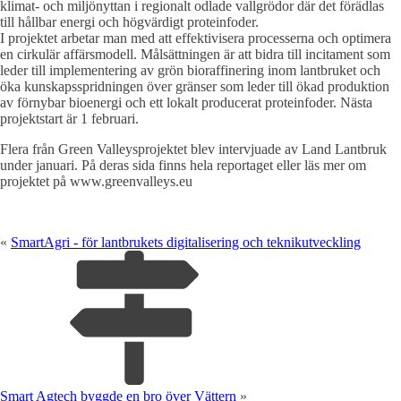
klimat- och miljönyttan i regionalt odlade vallgrödor där det förädlas
till hållbar energi och högvärdigt proteinfoder.
I projektet arbetar man med att effektivisera processerna och optimera
en cirkulär affärsmodell. Målsättningen är att bidra till incitament som
leder till implementering av grön bioraffinering inom lantbruket och
öka kunskapsspridningen över gränser som leder till ökad produktion
av förnybar bioenergi och ett lokalt producerat proteinfoder. Nästa
projektstart är 1 februari.
Flera från Green Valleysprojektet blev intervjuade av Land Lantbruk
under januari. På deras sida finns hela reportaget eller läs mer om
projektet på www.greenvalleys.eu
«
SmartAgri - för lantbrukets digitalisering och teknikutveckling
Smart Agtech byggde en bro över Vättern
»