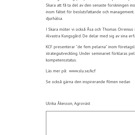
Skara att få ta del av den senaste forskningen ino
inom fältet för beslutsfattande och management. H
djurhälsa.
I Skara möter vi också Åsa och Thomas Orrenius 
Alvastra Kungsgård. De delar med sig av sina erfar
KCF presenterar ”de fem pelarna” inom företagsl
strategiutveckling. Under seminariet förklaras p
kompetensstatus.
Läs mer på: www.slu.se/kcf
Se också gärna den inspirerande filmen nedan
Ulrika Åkesson, Agroväst