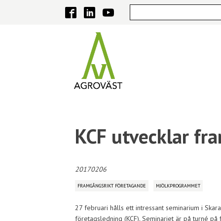
KCF utvecklar fr
20170206
FRAMGÅNGSRIKT FÖRETAGANDE
MJÖLKPROGRAMMET
27 februari hålls ett intressant seminarium i Sk
företagsledning (KCF). Seminariet är på turné på fl