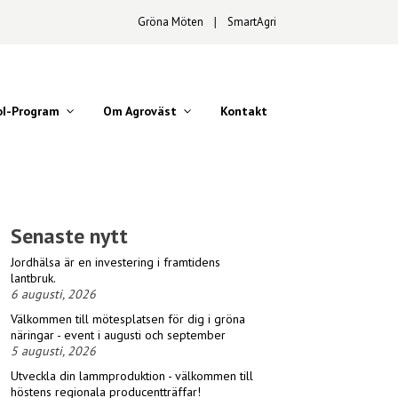
Gröna Möten
∣
SmartAgri
oI-Program
Om Agroväst
Kontakt
Senaste nytt
Jordhälsa är en investering i framtidens
lantbruk.
6 augusti, 2026
Välkommen till mötesplatsen för dig i gröna
näringar - event i augusti och september
5 augusti, 2026
Utveckla din lammproduktion - välkommen till
höstens regionala producentträffar!