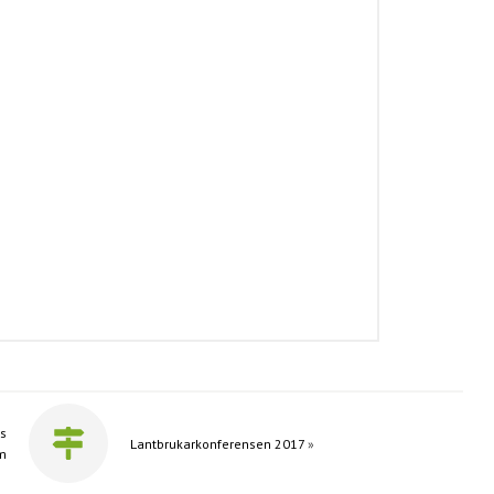
os
Lantbrukarkonferensen 2017
»
m