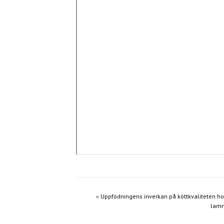
«
Uppfödningens inverkan på köttkvaliteten h
lam