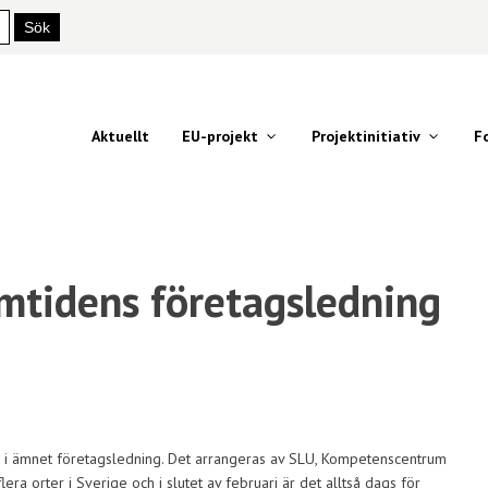
Aktuellt
EU-projekt
Projektinitiativ
F
amtidens företagsledning
ara i ämnet företagsledning. Det arrangeras av SLU, Kompetenscentrum
era orter i Sverige och i slutet av februari är det alltså dags för