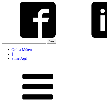
Sök
efter:
Gröna Möten
∣
SmartAgri