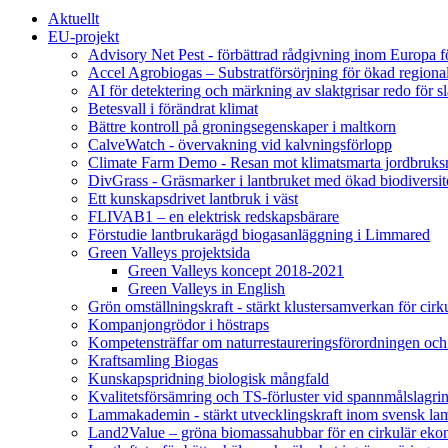
Aktuellt
EU-projekt
Advisory Net Pest - förbättrad rådgivning inom Europa 
Accel Agrobiogas – Substratförsörjning för ökad regiona
AI för detektering och märkning av slaktgrisar redo för sl
Betesvall i förändrat klimat
Bättre kontroll på groningsegenskaper i maltkorn
CalveWatch - övervakning vid kalvningsförlopp
Climate Farm Demo - Resan mot klimatsmarta jordbruks
DivGrass - Gräsmarker i lantbruket med ökad biodiversit
Ett kunskapsdrivet lantbruk i väst
FLIVAB1 – en elektrisk redskapsbärare
Förstudie lantbrukarägd biogasanläggning i Limmared
Green Valleys projektsida
Green Valleys koncept 2018-2021
Green Valleys in English
Grön omställningskraft - stärkt klustersamverkan för cir
Kompanjongrödor i höstraps
Kompetensträffar om naturrestaureringsförordningen och
Kraftsamling Biogas
Kunskapspridning biologisk mångfald
Kvalitetsförsämring och TS-förluster vid spannmålslagri
Lammakademin - stärkt utvecklingskraft inom svensk l
Land2Value – gröna biomassahubbar för en cirkulär eko