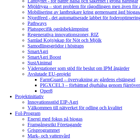
Lantlyftet - för bättre hälsa och säkerhet i gröna näringar
Mjöldryga – stort problem för rågodlingen men även för
Mobilisering av lantbrukare kring gemensamt ägd bio
Njordfeed - det automatiserade labbet för foderoptimerin
Pathways
Platsspecifik ogräsbekämpning
Regenerativa innovationszoner, RIZ
Samlad Ko(n)skap för Nöt och Mjölk
Samodlingsgrödor i höstraps
SmartAgri
SmartAgri Boost
SustAinimal
Väderstationer som stöd för beslut om IPM åtgärder
Avslutade EU-projekt
FarmGuard – övervakning av gårdens elstängsel
PIGXCEL3 – förbättrad djurhälsa genom fjärröver
Oper8
Projektinitiativ
Innovationsstöd EIP-Agri
Välkommen till nätverket för odling och kvalitet
FoI-Program
Energi med fokus på biogas
Framgångsrikt Företagande
Grisprogrammet
Mark- och vattenvård