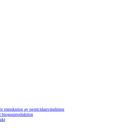
för minskning av pesticidanvändning
l biogasproduktion
akt