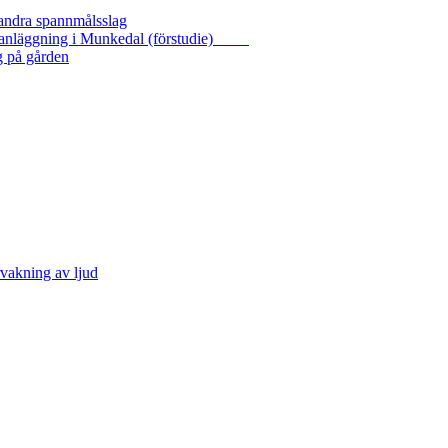
 andra spannmålsslag
gasanläggning i Munkedal (förstudie)
g på gården
vakning av ljud