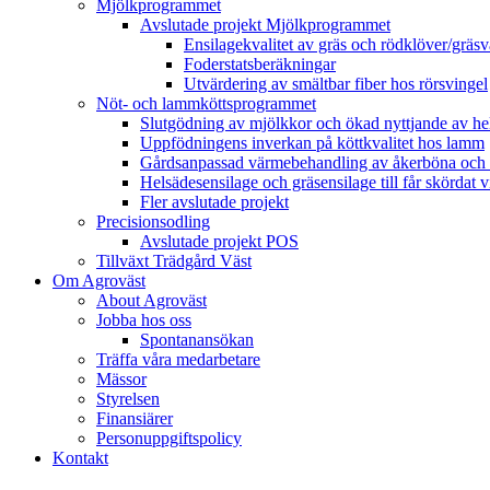
Mjölkprogrammet
Avslutade projekt Mjölkprogrammet
Ensilagekvalitet av gräs och rödklöver/gräsv
Foderstatsberäkningar
Utvärdering av smältbar fiber hos rörsvingel
Nöt- och lammköttsprogrammet
Slutgödning av mjölkkor och ökad nyttjande av hela
Uppfödningens inverkan på köttkvalitet hos lamm
Gårdsanpassad värmebehandling av åkerböna och 
Helsädesensilage och gräsensilage till får skördat 
Fler avslutade projekt
Precisionsodling
Avslutade projekt POS
Tillväxt Trädgård Väst
Om Agroväst
About Agroväst
Jobba hos oss
Spontanansökan
Träffa våra medarbetare
Mässor
Styrelsen
Finansiärer
Personuppgiftspolicy
Kontakt