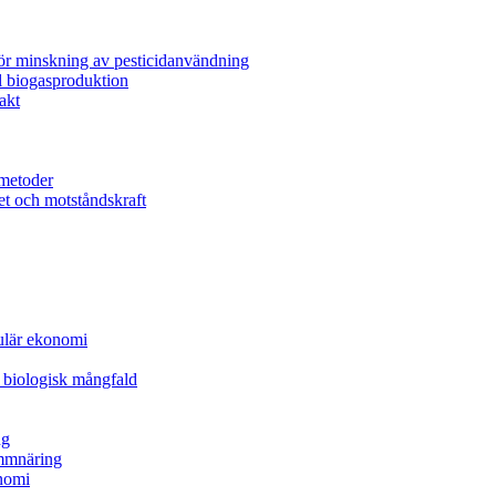
för minskning av pesticidanvändning
l biogasproduktion
akt
metoder
et och motståndskraft
kulär ekonomi
 biologisk mångfald
ng
ammnäring
nomi