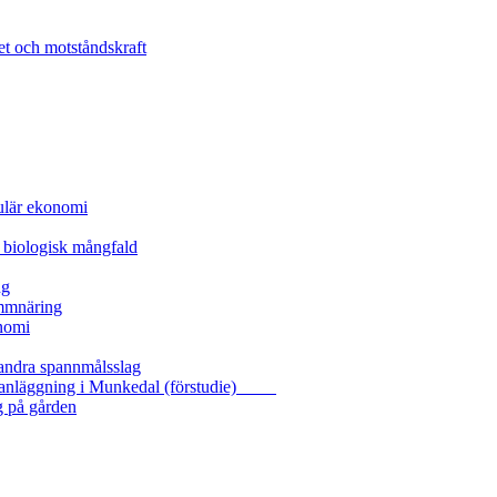
et och motståndskraft
kulär ekonomi
 biologisk mångfald
ng
ammnäring
nomi
 andra spannmålsslag
gasanläggning i Munkedal (förstudie)
g på gården