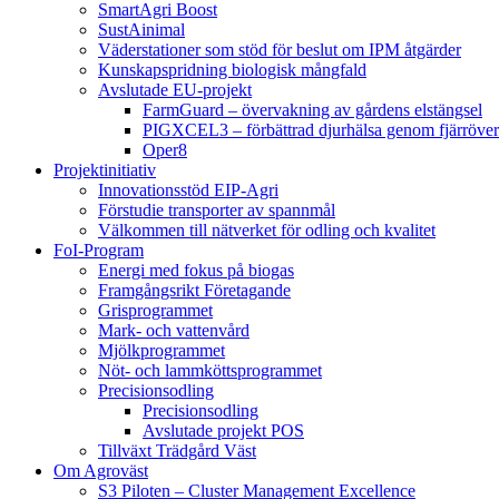
SmartAgri Boost
SustAinimal
Väderstationer som stöd för beslut om IPM åtgärder
Kunskapspridning biologisk mångfald
Avslutade EU-projekt
FarmGuard – övervakning av gårdens elstängsel
PIGXCEL3 – förbättrad djurhälsa genom fjärröver
Oper8
Projektinitiativ
Innovationsstöd EIP-Agri
Förstudie transporter av spannmål
Välkommen till nätverket för odling och kvalitet
FoI-Program
Energi med fokus på biogas
Framgångsrikt Företagande
Grisprogrammet
Mark- och vattenvård
Mjölkprogrammet
Nöt- och lammköttsprogrammet
Precisionsodling
Precisionsodling
Avslutade projekt POS
Tillväxt Trädgård Väst
Om Agroväst
S3 Piloten – Cluster Management Excellence