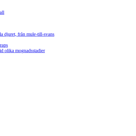
all
 djuret, från mule-till-svans
raps
vid olika mognadsstadier