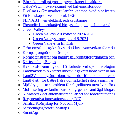
Bättre kontroll på groningsegenskaper i maltkorn
CalveWatch - övervakning vid kalvningsförlopp
DivGrass - Gräsmarker i lantbruket med ökad biodiversit
Ett kunskapsdrivet lantbruk i väst
FLIVAB1 – en elektrisk redskapsbärare
Förstudie lantbrukarägd biogasanläggning i Limmared
Green Valleys
Green Valleys 2.0 koncept 2023-2026
Green Valleys koncept 2018-2021
Green Valleys in English
Grön omställningskraft - stärkt klustersamverkan för cir
Kompanjongrödor i höstraps
Kompetensträffar om naturrestaureringsförordningen och
Kraftsamling Biogas
Kvalitetsförsämring och TS-förluster vid spannmålslagri
Lammakademin - stärkt utvecklingskraft inom svensk l
Land2Value – gröna biomassahubbar för en cirkulär eko
Lantlyftet - för bättre hälsa och säkerhet i gröna näringar
Mjöldryga – stort problem för rågodlingen men även för
Mobilisering av lantbrukare kring gemensamt ägd bio
Njordfeed - det automatiserade labbet för foderoptimerin
Regenerativa innovationszoner, RIZ
Samlad Ko(n)skap för Nöt och Mjölk
Samodlingsgrödor i höstraps
SmartAgri