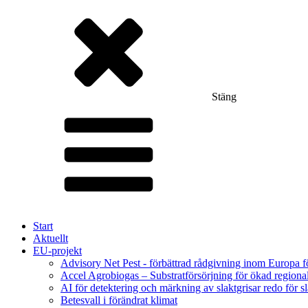
Stäng
Start
Aktuellt
EU-projekt
Advisory Net Pest - förbättrad rådgivning inom Europa 
Accel Agrobiogas – Substratförsörjning för ökad regiona
AI för detektering och märkning av slaktgrisar redo för sl
Betesvall i förändrat klimat