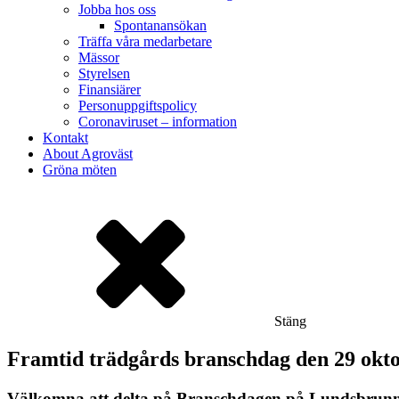
Jobba hos oss
Spontanansökan
Träffa våra medarbetare
Mässor
Styrelsen
Finansiärer
Personuppgiftspolicy
Coronaviruset – information
Kontakt
About Agroväst
Gröna möten
Stäng
Framtid trädgårds branschdag den 29 okt
Välkomna att delta på Branschdagen på Lundsbrunn