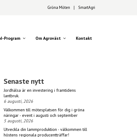
Gröna Möten
∣
SmartAgri
oI-Program
Om Agroväst
Kontakt
Senaste nytt
Jordhälsa är en investering i framtidens
lantbruk.
6 augusti, 2026
Välkommen till mötesplatsen för dig i gröna
näringar - event i augusti och september
5 augusti, 2026
Utveckla din lammproduktion - välkommen till
höstens regionala producentträffar!