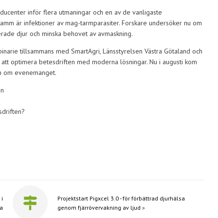
ucenter inför flera utmaningar och en av de vanligaste
mm är infektioner av mag-tarmparasiter. Forskare undersöker nu om
ekterade djur och minska behovet av avmaskning.
narie tillsammans med SmartAgri, Länsstyrelsen Västra Götaland och
å att optimera betesdriften med moderna lösningar. Nu i augusti kom
on om evenemanget.
en
sdriften?
 i
Projektstart Pigxcel 3.0 - för förbättrad djurhälsa
sa
genom fjärrövervakning av ljud
»