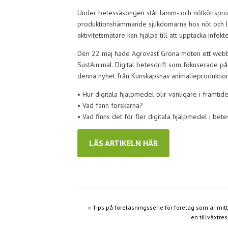
Under betessäsongen står lamm- och nötköttsprod
produktionshämmande sjukdomarna hos nöt och la
aktivitetsmätare kan hjälpa till att upptäcka inf
Den 22 maj hade Agroväst Gröna möten ett webbi
SustAinimal. Digital betesdrift som fokuserade p
denna nyhet från Kunskapsnav animalieprodukti
• Hur digitala hjälpmedel blir vanligare i framtid
• Vad fann forskarna?
• Vad finns det för fler digitala hjälpmedel i bete
LÄS ARTIKELN HÄR
«
Tips på föreläsningsserie för företag som är mitt
en tillväxtre