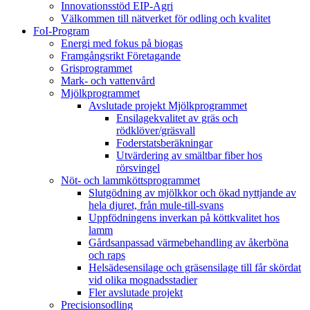
Innovationsstöd EIP-Agri
Välkommen till nätverket för odling och kvalitet
FoI-Program
Energi med fokus på biogas
Framgångsrikt Företagande
Grisprogrammet
Mark- och vattenvård
Mjölkprogrammet
Avslutade projekt Mjölkprogrammet
Ensilagekvalitet av gräs och
rödklöver/gräsvall
Foderstatsberäkningar
Utvärdering av smältbar fiber hos
rörsvingel
Nöt- och lammköttsprogrammet
Slutgödning av mjölkkor och ökad nyttjande av
hela djuret, från mule-till-svans
Uppfödningens inverkan på köttkvalitet hos
lamm
Gårdsanpassad värmebehandling av åkerböna
och raps
Helsädesensilage och gräsensilage till får skördat
vid olika mognadsstadier
Fler avslutade projekt
Precisionsodling