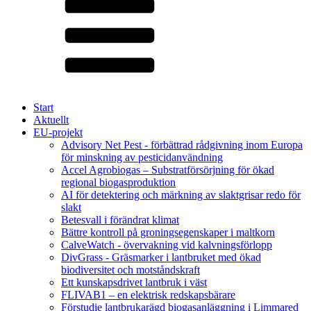
Start
Aktuellt
EU-projekt
Advisory Net Pest - förbättrad rådgivning inom Europa
för minskning av pesticidanvändning
Accel Agrobiogas – Substratförsörjning för ökad
regional biogasproduktion
AI för detektering och märkning av slaktgrisar redo för
slakt
Betesvall i förändrat klimat
Bättre kontroll på groningsegenskaper i maltkorn
CalveWatch - övervakning vid kalvningsförlopp
DivGrass - Gräsmarker i lantbruket med ökad
biodiversitet och motståndskraft
Ett kunskapsdrivet lantbruk i väst
FLIVAB1 – en elektrisk redskapsbärare
Förstudie lantbrukarägd biogasanläggning i Limmared