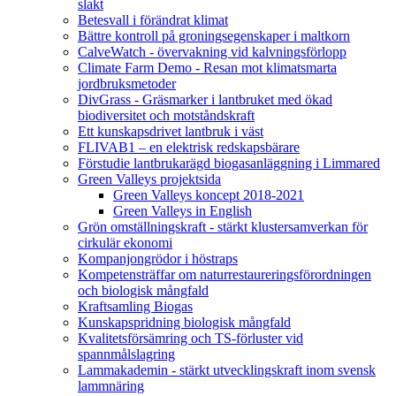
slakt
Betesvall i förändrat klimat
Bättre kontroll på groningsegenskaper i maltkorn
CalveWatch - övervakning vid kalvningsförlopp
Climate Farm Demo - Resan mot klimatsmarta
jordbruksmetoder
DivGrass - Gräsmarker i lantbruket med ökad
biodiversitet och motståndskraft
Ett kunskapsdrivet lantbruk i väst
FLIVAB1 – en elektrisk redskapsbärare
Förstudie lantbrukarägd biogasanläggning i Limmared
Green Valleys projektsida
Green Valleys koncept 2018-2021
Green Valleys in English
Grön omställningskraft - stärkt klustersamverkan för
cirkulär ekonomi
Kompanjongrödor i höstraps
Kompetensträffar om naturrestaureringsförordningen
och biologisk mångfald
Kraftsamling Biogas
Kunskapspridning biologisk mångfald
Kvalitetsförsämring och TS-förluster vid
spannmålslagring
Lammakademin - stärkt utvecklingskraft inom svensk
lammnäring