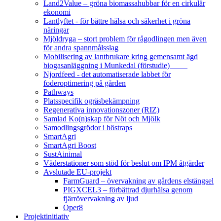
Land2Value – gröna biomassahubbar för en cirkulär
ekonomi
Lantlyftet - för bättre hälsa och säkerhet i gröna
näringar
Mjöldryga – stort problem för rågodlingen men även
för andra spannmålsslag
Mobilisering av lantbrukare kring gemensamt ägd
biogasanläggning i Munkedal (förstudie)
Njordfeed - det automatiserade labbet för
foderoptimering på gården
Pathways
Platsspecifik ogräsbekämpning
Regenerativa innovationszoner (RIZ)
Samlad Ko(n)skap för Nöt och Mjölk
Samodlingsgrödor i höstraps
SmartAgri
SmartAgri Boost
SustAinimal
Väderstationer som stöd för beslut om IPM åtgärder
Avslutade EU-projekt
FarmGuard – övervakning av gårdens elstängsel
PIGXCEL3 – förbättrad djurhälsa genom
fjärrövervakning av ljud
Oper8
Projektinitiativ