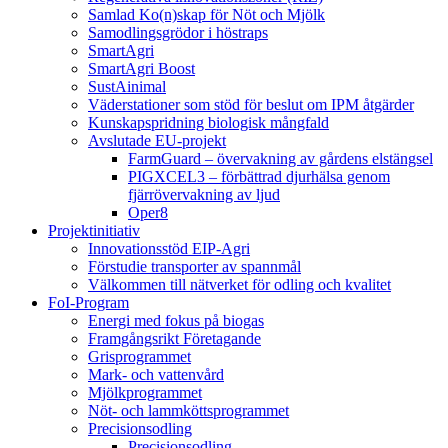
Samlad Ko(n)skap för Nöt och Mjölk
Samodlingsgrödor i höstraps
SmartAgri
SmartAgri Boost
SustAinimal
Väderstationer som stöd för beslut om IPM åtgärder
Kunskapspridning biologisk mångfald
Avslutade EU-projekt
FarmGuard – övervakning av gårdens elstängsel
PIGXCEL3 – förbättrad djurhälsa genom
fjärrövervakning av ljud
Oper8
Projektinitiativ
Innovationsstöd EIP-Agri
Förstudie transporter av spannmål
Välkommen till nätverket för odling och kvalitet
FoI-Program
Energi med fokus på biogas
Framgångsrikt Företagande
Grisprogrammet
Mark- och vattenvård
Mjölkprogrammet
Nöt- och lammköttsprogrammet
Precisionsodling
Precisionsodling