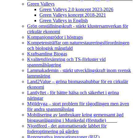
Green Valleys
Green Valleys 2.0 koncept 2023-2026
Green Valleys koncept 2018-2021
Green Valleys in English
Grön omställningskraft - stärkt klustersamverkan för
cirkulär ekonomi
Kompanjongrödor i höstraps
Kompetensträffar om naturrestaureringsförordningen
och biologisk mångfald
Kraftsamling Biogas
Kvalitetsförsämring och TS-förluster vid
spannmålslagring
Lammakademin - stärkt utvecklingskraft inom svensk
lammnäring
Land2Value – gröna biomassahubbar för en cirkulär
ekonomi
Lantlyftet - för bättre hälsa och säkerhet i gröna
näringar
Mjöldryga – stort problem för rågodlingen men även
för andra spannmålsslag
Mobilisering av lantbrukare kring gemensamt ägd
biogasanläggning i Munkedal (förstudie)
Njordfeed - det automatiserade labbet för
foderoptimering på gården
Regenerativa innovationszoner (RIZ)