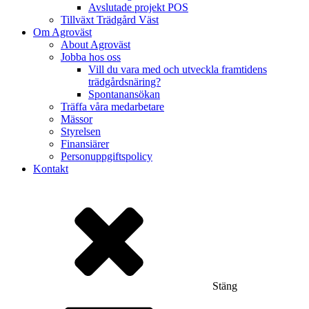
Avslutade projekt POS
Tillväxt Trädgård Väst
Om Agroväst
About Agroväst
Jobba hos oss
Vill du vara med och utveckla framtidens
trädgårdsnäring?
Spontanansökan
Träffa våra medarbetare
Mässor
Styrelsen
Finansiärer
Personuppgiftspolicy
Kontakt
Stäng