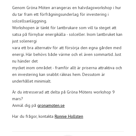
Genom Gröna Möten arrangeras en halvdagsworkshop i hur
du tar fram ett förfrågningsunderlag för investering i
solcellsanläggning.
Workshopen är tänkt för lantbrukare som vill ta steget att
satsa på förnybar energikälla - solceller. Inom lantbruket kan
just solenergi
vara ett bra alternativ för att försörja den egna gården med
energi. Här behövs både värme och el även sommartid. Just
nu händer det
mycket inom området - framför allt är priserna attraktiva och
en investering kan snabbt räknas hem. Dessutom är
underhållet minimialt.
Är du intresserad att delta på Gröna Mötens workshop 9
mars?
Anmäl dig på
gronamoten.se
Har du frågor, kontakta
Ronnie Hollsten