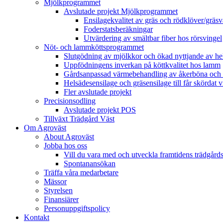
Mjölkprogrammet
Avslutade projekt Mjölkprogrammet
Ensilagekvalitet av gräs och rödklöver/gräsv
Foderstatsberäkningar
Utvärdering av smältbar fiber hos rörsvingel
Nöt- och lammköttsprogrammet
Slutgödning av mjölkkor och ökad nyttjande av hela
Uppfödningens inverkan på köttkvalitet hos lamm
Gårdsanpassad värmebehandling av åkerböna och 
Helsädesensilage och gräsensilage till får skördat 
Fler avslutade projekt
Precisionsodling
Avslutade projekt POS
Tillväxt Trädgård Väst
Om Agroväst
About Agroväst
Jobba hos oss
Vill du vara med och utveckla framtidens trädgård
Spontanansökan
Träffa våra medarbetare
Mässor
Styrelsen
Finansiärer
Personuppgiftspolicy
Kontakt