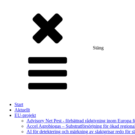
Stäng
Start
Aktuellt
EU-projekt
Advisory Net Pest - förbättrad rådgivning inom Europa 
Accel Agrobiogas – Substratförsörjning för ökad regiona
AI för detektering och märkning av slaktgrisar redo för sl