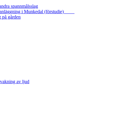
 andra spannmålsslag
gasanläggning i Munkedal (förstudie)
g på gården
vakning av ljud