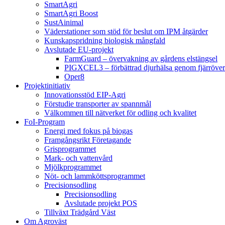
SmartAgri
SmartAgri Boost
SustAinimal
Väderstationer som stöd för beslut om IPM åtgärder
Kunskapspridning biologisk mångfald
Avslutade EU-projekt
FarmGuard – övervakning av gårdens elstängsel
PIGXCEL3 – förbättrad djurhälsa genom fjärröver
Oper8
Projektinitiativ
Innovationsstöd EIP-Agri
Förstudie transporter av spannmål
Välkommen till nätverket för odling och kvalitet
FoI-Program
Energi med fokus på biogas
Framgångsrikt Företagande
Grisprogrammet
Mark- och vattenvård
Mjölkprogrammet
Nöt- och lammköttsprogrammet
Precisionsodling
Precisionsodling
Avslutade projekt POS
Tillväxt Trädgård Väst
Om Agroväst