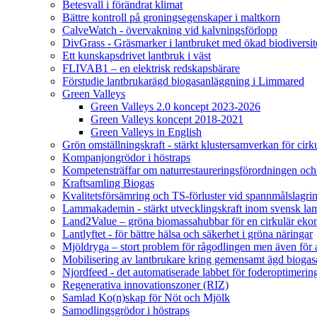
Betesvall i förändrat klimat
Bättre kontroll på groningsegenskaper i maltkorn
CalveWatch - övervakning vid kalvningsförlopp
DivGrass - Gräsmarker i lantbruket med ökad biodiversit
Ett kunskapsdrivet lantbruk i väst
FLIVAB1 – en elektrisk redskapsbärare
Förstudie lantbrukarägd biogasanläggning i Limmared
Green Valleys
Green Valleys 2.0 koncept 2023-2026
Green Valleys koncept 2018-2021
Green Valleys in English
Grön omställningskraft - stärkt klustersamverkan för cir
Kompanjongrödor i höstraps
Kompetensträffar om naturrestaureringsförordningen och
Kraftsamling Biogas
Kvalitetsförsämring och TS-förluster vid spannmålslagri
Lammakademin - stärkt utvecklingskraft inom svensk l
Land2Value – gröna biomassahubbar för en cirkulär eko
Lantlyftet - för bättre hälsa och säkerhet i gröna näringar
Mjöldryga – stort problem för rågodlingen men även för
Mobilisering av lantbrukare kring gemensamt ägd bio
Njordfeed - det automatiserade labbet för foderoptimerin
Regenerativa innovationszoner (RIZ)
Samlad Ko(n)skap för Nöt och Mjölk
Samodlingsgrödor i höstraps