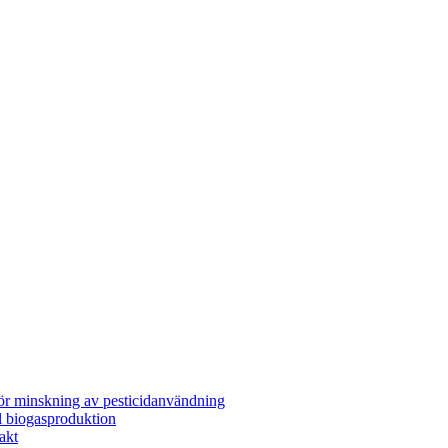
för minskning av pesticidanvändning
l biogasproduktion
akt