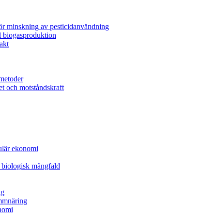
för minskning av pesticidanvändning
l biogasproduktion
akt
metoder
et och motståndskraft
kulär ekonomi
 biologisk mångfald
ng
ammnäring
nomi