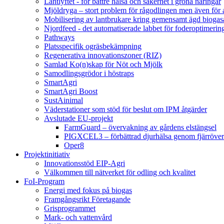
Lantlyftet - för bättre hälsa och säkerhet i gröna näringar
Mjöldryga – stort problem för rågodlingen men även för
Mobilisering av lantbrukare kring gemensamt ägd bio
Njordfeed - det automatiserade labbet för foderoptimerin
Pathways
Platsspecifik ogräsbekämpning
Regenerativa innovationszoner (RIZ)
Samlad Ko(n)skap för Nöt och Mjölk
Samodlingsgrödor i höstraps
SmartAgri
SmartAgri Boost
SustAinimal
Väderstationer som stöd för beslut om IPM åtgärder
Avslutade EU-projekt
FarmGuard – övervakning av gårdens elstängsel
PIGXCEL3 – förbättrad djurhälsa genom fjärröver
Oper8
Projektinitiativ
Innovationsstöd EIP-Agri
Välkommen till nätverket för odling och kvalitet
FoI-Program
Energi med fokus på biogas
Framgångsrikt Företagande
Grisprogrammet
Mark- och vattenvård