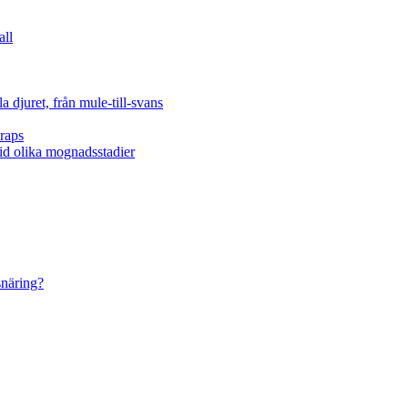
all
 djuret, från mule-till-svans
raps
vid olika mognadsstadier
snäring?