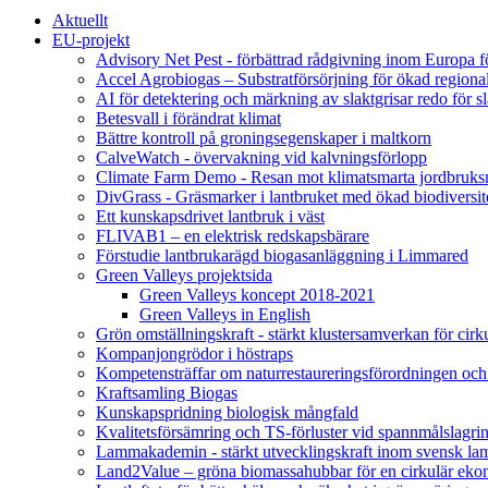
Aktuellt
EU-projekt
Advisory Net Pest - förbättrad rådgivning inom Europa 
Accel Agrobiogas – Substratförsörjning för ökad regiona
AI för detektering och märkning av slaktgrisar redo för sl
Betesvall i förändrat klimat
Bättre kontroll på groningsegenskaper i maltkorn
CalveWatch - övervakning vid kalvningsförlopp
Climate Farm Demo - Resan mot klimatsmarta jordbruks
DivGrass - Gräsmarker i lantbruket med ökad biodiversit
Ett kunskapsdrivet lantbruk i väst
FLIVAB1 – en elektrisk redskapsbärare
Förstudie lantbrukarägd biogasanläggning i Limmared
Green Valleys projektsida
Green Valleys koncept 2018-2021
Green Valleys in English
Grön omställningskraft - stärkt klustersamverkan för cir
Kompanjongrödor i höstraps
Kompetensträffar om naturrestaureringsförordningen och
Kraftsamling Biogas
Kunskapspridning biologisk mångfald
Kvalitetsförsämring och TS-förluster vid spannmålslagri
Lammakademin - stärkt utvecklingskraft inom svensk l
Land2Value – gröna biomassahubbar för en cirkulär eko