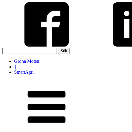
Sök
efter:
Gröna Möten
∣
SmartAgri