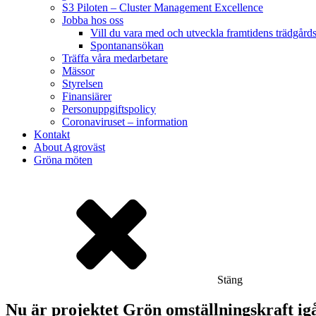
S3 Piloten – Cluster Management Excellence
Jobba hos oss
Vill du vara med och utveckla framtidens trädgård
Spontanansökan
Träffa våra medarbetare
Mässor
Styrelsen
Finansiärer
Personuppgiftspolicy
Coronaviruset – information
Kontakt
About Agroväst
Gröna möten
Stäng
Nu är projektet Grön omställningskraft ig