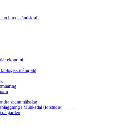
et och motståndskraft
kulär ekonomi
 biologisk mångfald
ng
ammnäring
nomi
 andra spannmålsslag
gasanläggning i Munkedal (förstudie)
g på gården