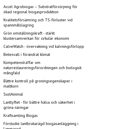
Accel Agrobiogas – Substratförsörjning för
ökad regional biogasproduktion
Kvalitetsförsämring och TS-förluster vid
spannmålslagring
Grön omställningskraft - stärkt
klustersamverkan för cirkulär ekonomi
CalveWatch - övervakning vid kalvningsförlopp
Betesvall i förändrat klimat
Kompetensträffar om
naturrestaureringsförordningen och biologisk
mångfald
Bättre kontroll på groningsegenskaper i
maltkorn
SustAinimal
Lantlyftet - för bättre hälsa och säkerhet i
gröna näringar
Kraftsamling Biogas
Förstudie lantbrukarägd biogasanläggning i
Limmared