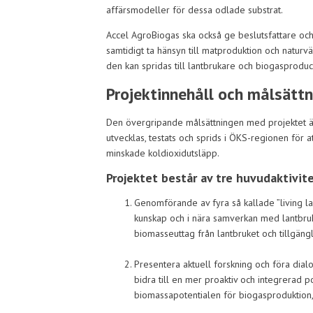
affärsmodeller för dessa odlade substrat.
Accel AgroBiogas ska också ge beslutsfattare oc
samtidigt ta hänsyn till matproduktion och naturv
den kan spridas till lantbrukare och biogasproduc
Projektinnehåll och målsättn
Den övergripande målsättningen med projektet är
utvecklas, testats och sprids i ÖKS-regionen för
minskade koldioxidutsläpp.
Projektet består av tre huvudaktivite
Genomförande av fyra så kallade ”living lab
kunskap och i nära samverkan med lantbru
biomasseuttag från lantbruket och tillgäng
Presentera aktuell forskning och föra dial
bidra till en mer proaktiv och integrerad p
biomassapotentialen för biogasproduktion