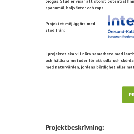
biogas. Studier visar att störst potential fi
spannmål, baljväxter och raps.
Projektet möjliggörs med
stöd från:
I projektet ska vi i nära samarbete med lan
och hållbara metoder för att odla och skörd
med naturvärden, jordens bördighet eller ma
P
Projektbeskrivning: