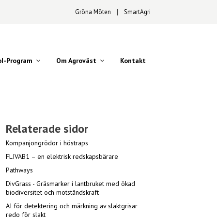
Gröna Möten
∣
SmartAgri
oI-Program
Om Agroväst
Kontakt
Relaterade sidor
Kompanjongrödor i höstraps
FLIVAB1 – en elektrisk redskapsbärare
Pathways
DivGrass - Gräsmarker i lantbruket med ökad
biodiversitet och motståndskraft
AI för detektering och märkning av slaktgrisar
redo för slakt