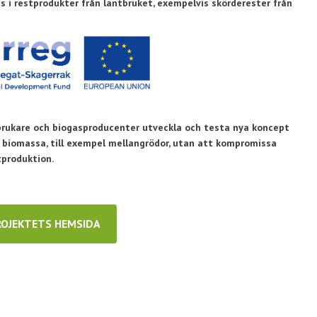
nns i restprodukter från lantbruket, exempelvis skörderester från
tbrukare och biogasproducenter utveckla och testa nya koncept
a biomassa, till exempel mellangrödor, utan att kompromissa
tproduktion.
ROJEKTETS HEMSIDA