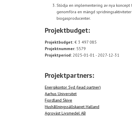
Stödja en implementering av nya koncept 
genomföra en mängd spridningsaktiviteter f
biogasproducenter.
Projektbudget:
Projektbudget:
€ 3 497 085
Projektnummer:
5579
Projektperiod:
2025-01-01 - 2027-12-31
Projektpartners
:
Energikontor Syd (lead partner)
Aarhus Universitet
Fjordland Skive
Hushållningssällskapet Halland
Agroväst Livsmedel AB