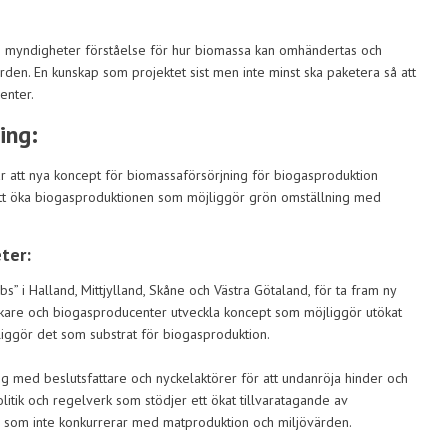
h myndigheter förståelse för hur biomassa kan omhändertas och
ärden. En kunskap som projektet sist men inte minst ska paketera så att
enter.
ing:
 att nya koncept för biomassaförsörjning för biogasproduktion
 att öka biogasproduktionen som möjliggör grön omställning med
ter:
s” i Halland, Mittjylland, Skåne och Västra Götaland, för ta fram ny
kare och biogasproducenter utveckla koncept som möjliggör utökat
liggör det som substrat för biogasproduktion.
og med beslutsfattare och nyckelaktörer för att undanröja hinder och
olitik och regelverk som stödjer ett ökat tillvaratagande av
, som inte konkurrerar med matproduktion och miljövärden.