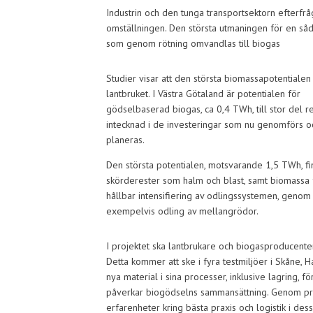
Industrin och den tunga transportsektorn efterfrå
omställningen. Den största utmaningen för en såda
som genom rötning omvandlas till biogas
Studier visar att den största biomassapotentialen
lantbruket. I Västra Götaland är potentialen för
gödselbaserad biogas, ca 0,4 TWh, till stor del r
intecknad i de investeringar som nu genomförs o
planeras.
Den största potentialen, motsvarande 1,5 TWh, f
skörderester som halm och blast, samt biomassa 
hållbar intensifiering av odlingssystemen, genom
exempelvis odling av mellangrödor.
I projektet ska lantbrukare och biogasproducenter
Detta kommer att ske i fyra testmiljöer i Skåne, 
nya material i sina processer, inklusive lagring, 
påverkar biogödselns sammansättning. Genom pro
erfarenheter kring bästa praxis och logistik i dess