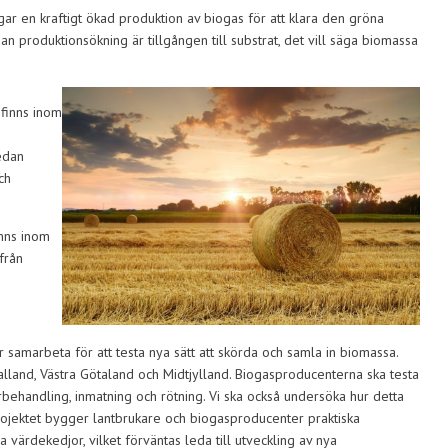
gar en kraftigt ökad produktion av biogas för att klara den gröna
n produktionsökning är tillgången till substrat, det vill säga biomassa
 finns inom
edan
ch
inns inom
från
 samarbeta för att testa nya sätt att skörda och samla in biomassa.
Halland, Västra Götaland och Midtjylland. Biogasproducenterna ska testa
förbehandling, inmatning och rötning. Vi ska också undersöka hur detta
jektet bygger lantbrukare och biogasproducenter praktiska
a värdekedjor, vilket förväntas leda till utveckling av nya