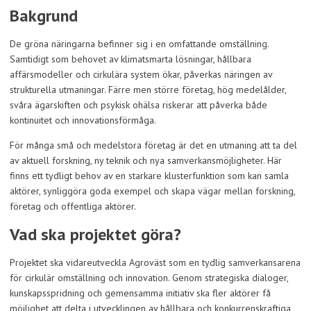
Bakgrund
De gröna näringarna befinner sig i en omfattande omställning.
Samtidigt som behovet av klimatsmarta lösningar, hållbara
affärsmodeller och cirkulära system ökar, påverkas näringen av
strukturella utmaningar. Färre men större företag, hög medelålder,
svåra ägarskiften och psykisk ohälsa riskerar att påverka både
kontinuitet och innovationsförmåga.
För många små och medelstora företag är det en utmaning att ta del
av aktuell forskning, ny teknik och nya samverkansmöjligheter. Här
finns ett tydligt behov av en starkare klusterfunktion som kan samla
aktörer, synliggöra goda exempel och skapa vägar mellan forskning,
företag och offentliga aktörer.
Vad ska projektet göra?
Projektet ska vidareutveckla Agroväst som en tydlig samverkansarena
för cirkulär omställning och innovation. Genom strategiska dialoger,
kunskapsspridning och gemensamma initiativ ska fler aktörer få
möjlighet att delta i utvecklingen av hållbara och konkurrenskraftiga