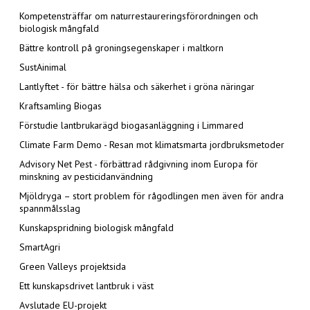
Kompetensträffar om naturrestaureringsförordningen och
biologisk mångfald
Bättre kontroll på groningsegenskaper i maltkorn
SustAinimal
Lantlyftet - för bättre hälsa och säkerhet i gröna näringar
Kraftsamling Biogas
Förstudie lantbrukarägd biogasanläggning i Limmared
Climate Farm Demo - Resan mot klimatsmarta jordbruksmetoder
Advisory Net Pest - förbättrad rådgivning inom Europa för
minskning av pesticidanvändning
Mjöldryga – stort problem för rågodlingen men även för andra
spannmålsslag
Kunskapspridning biologisk mångfald
SmartAgri
Green Valleys projektsida
Ett kunskapsdrivet lantbruk i väst
Avslutade EU-projekt