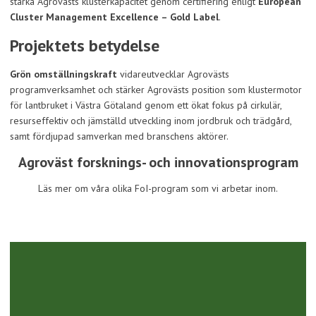
stärka Agrovästs klusterkapacitet genom certifiering enligt
European
Cluster Management Excellence – Gold Label
.
Projektets betydelse
Grön omställningskraft
vidareutvecklar Agrovästs
programverksamhet och stärker Agrovästs position som klustermotor
för lantbruket i Västra Götaland genom ett ökat fokus på cirkulär,
resurseffektiv och jämställd utveckling inom jordbruk och trädgård,
samt fördjupad samverkan med branschens aktörer.
Agroväst forsknings- och innovationsprogram
Läs mer om våra olika FoI-program som vi arbetar inom.