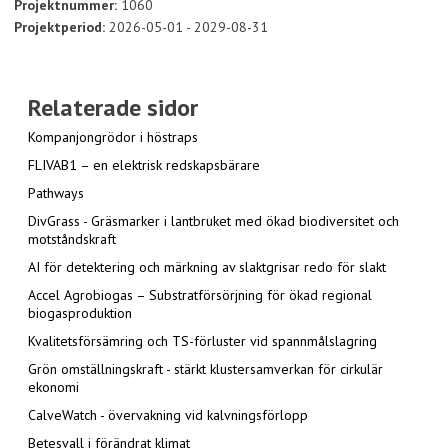
Projektnummer:
1060
Projektperiod:
2026-05-01 - 2029-08-31
Relaterade sidor
Kompanjongrödor i höstraps
FLIVAB1 – en elektrisk redskapsbärare
Pathways
DivGrass - Gräsmarker i lantbruket med ökad biodiversitet och
motståndskraft
AI för detektering och märkning av slaktgrisar redo för slakt
Accel Agrobiogas – Substratförsörjning för ökad regional
biogasproduktion
Kvalitetsförsämring och TS-förluster vid spannmålslagring
Grön omställningskraft - stärkt klustersamverkan för cirkulär
ekonomi
CalveWatch - övervakning vid kalvningsförlopp
Betesvall i förändrat klimat