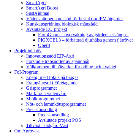
SmartAgri
SmartAgri Boost
SustAinimal
Väderstationer som stöd för beslut om IPM åtgärder
Kunskapspridning biologisk mångfald
Avslutade EU-projekt
FarmGuard – övervakning av gårdens elstängsel
PIGXCEL3 – förbättrad djurhälsa genom fjärröver
Oper8
Projektinitiativ
Innovationsstöd EIP-Agri
Förstudie transporter av spannmål
Välkommen till nätverket för odling och kvalitet
FoI-Program
Energi med fokus på biogas
Framgångsrikt Företagande
Grisprogrammet
Mark- och vattenvård
Mjölkprogrammet
Nöt- och lammköttsprogrammet
Precisionsodling
Precisionsodling
Avslutade projekt POS
Tillväxt Trädgård Väst
Om Agroväst