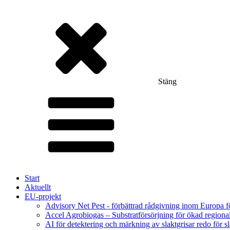
Stäng
Start
Aktuellt
EU-projekt
Advisory Net Pest - förbättrad rådgivning inom Europa 
Accel Agrobiogas – Substratförsörjning för ökad regiona
AI för detektering och märkning av slaktgrisar redo för sl