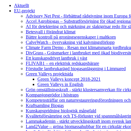
Aktuellt
EU-projekt
Advisory Net Pest - förbättrad rådgivning inom Europa 
Accel Agrobiogas – Substratförsörjning för ökad regiona
AI för detektering och märkning av slaktgrisar redo för sl
Betesvall i förändrat klimat
Bättre kontroll på groningsegenskaper i maltkorn
CalveWatch - övervakning vid kalvningsförlopp
Climate Farm Demo - Resan mot klimatsmarta jordbruks
DivGrass - Gräsmarker i lantbruket med ökad biodiversit
Ett kunskapsdrivet lantbruk i väst
FLIVAB1 – en elektrisk redskapsbärare
Förstudie lantbrukarägd biogasanläggning i Limmared
Green Valleys projektsida
Green Valleys koncept 2018-2021
Green Valleys in English
Grön omställningskraft - stärkt klustersamverkan för cir
Kompanjongrödor i höstraps
Kompetensträffar om naturrestaureringsförordningen och
Kraftsamling Biogas
Kunskapspridning biologisk mångfald
Kvalitetsförsämring och TS-förluster vid spannmålslagri
Lammakademin - stärkt utvecklingskraft inom svensk l
Land2Value – gröna biomassahubbar för en cirkulär eko