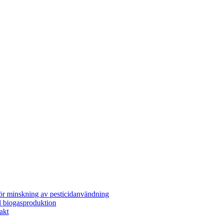
för minskning av pesticidanvändning
l biogasproduktion
akt