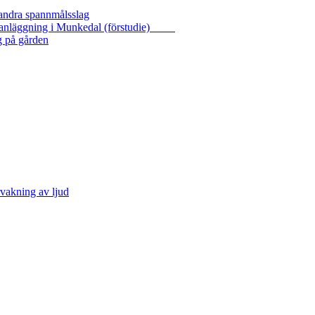
 andra spannmålsslag
gasanläggning i Munkedal (förstudie)
g på gården
vakning av ljud