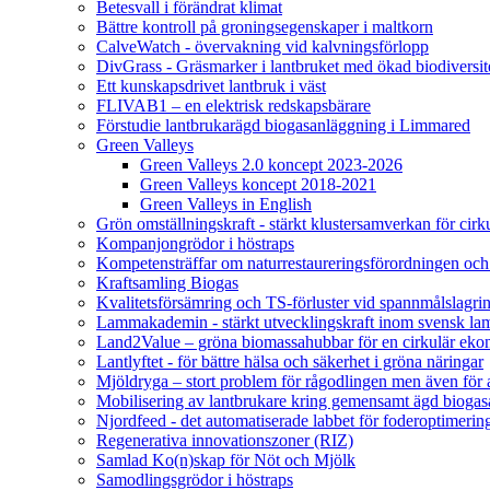
Betesvall i förändrat klimat
Bättre kontroll på groningsegenskaper i maltkorn
CalveWatch - övervakning vid kalvningsförlopp
DivGrass - Gräsmarker i lantbruket med ökad biodiversit
Ett kunskapsdrivet lantbruk i väst
FLIVAB1 – en elektrisk redskapsbärare
Förstudie lantbrukarägd biogasanläggning i Limmared
Green Valleys
Green Valleys 2.0 koncept 2023-2026
Green Valleys koncept 2018-2021
Green Valleys in English
Grön omställningskraft - stärkt klustersamverkan för cir
Kompanjongrödor i höstraps
Kompetensträffar om naturrestaureringsförordningen och
Kraftsamling Biogas
Kvalitetsförsämring och TS-förluster vid spannmålslagri
Lammakademin - stärkt utvecklingskraft inom svensk l
Land2Value – gröna biomassahubbar för en cirkulär eko
Lantlyftet - för bättre hälsa och säkerhet i gröna näringar
Mjöldryga – stort problem för rågodlingen men även för
Mobilisering av lantbrukare kring gemensamt ägd bio
Njordfeed - det automatiserade labbet för foderoptimerin
Regenerativa innovationszoner (RIZ)
Samlad Ko(n)skap för Nöt och Mjölk
Samodlingsgrödor i höstraps