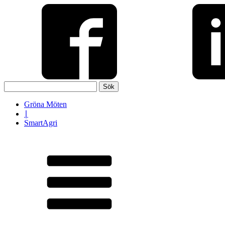
Sök
efter:
Gröna Möten
∣
SmartAgri