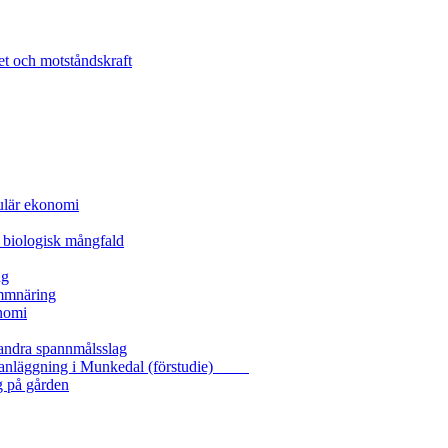
et och motståndskraft
kulär ekonomi
 biologisk mångfald
ng
ammnäring
nomi
 andra spannmålsslag
gasanläggning i Munkedal (förstudie)
g på gården