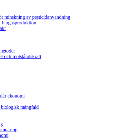
för minskning av pesticidanvändning
l biogasproduktion
akt
metoder
et och motståndskraft
kulär ekonomi
 biologisk mångfald
ng
ammnäring
nomi