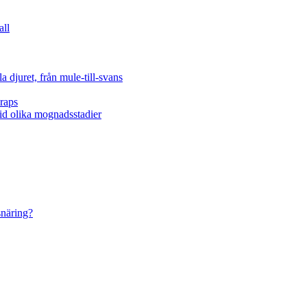
all
 djuret, från mule-till-svans
raps
vid olika mognadsstadier
snäring?