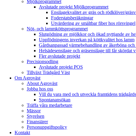
Mjölkprogrammet
Avslutade projekt Mjölkprogrammet
Ensilagekvalitet av gräs och rödklöver/gräsv
Foderstatsberäkningar
Utvärdering av smältbar fiber hos rörsvingel
Nöt- och lammköttsprogrammet
Slutgödning av mjölkkor och ökad nyttjande av hela
Uppfödningens inverkan på köttkvalitet hos lamm
Gårdsanpassad värmebehandling av åkerböna och 
Helsädesensilage och gräsensilage till får skördat 
Fler avslutade projekt
Precisionsodling
Avslutade projekt POS
Tillväxt Trädgård Väst
Om Agroväst
About Agroväst
Jobba hos oss
Vill du vara med och utveckla framtidens trädgård
Spontanansökan
Träffa våra medarbetare
Mässor
Styrelsen
Finansiärer
Personuppgiftspolicy
Kontakt