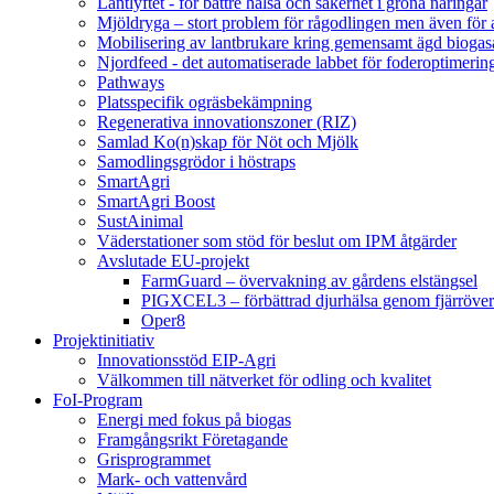
Lantlyftet - för bättre hälsa och säkerhet i gröna näringar
Mjöldryga – stort problem för rågodlingen men även för
Mobilisering av lantbrukare kring gemensamt ägd bio
Njordfeed - det automatiserade labbet för foderoptimerin
Pathways
Platsspecifik ogräsbekämpning
Regenerativa innovationszoner (RIZ)
Samlad Ko(n)skap för Nöt och Mjölk
Samodlingsgrödor i höstraps
SmartAgri
SmartAgri Boost
SustAinimal
Väderstationer som stöd för beslut om IPM åtgärder
Avslutade EU-projekt
FarmGuard – övervakning av gårdens elstängsel
PIGXCEL3 – förbättrad djurhälsa genom fjärröver
Oper8
Projektinitiativ
Innovationsstöd EIP-Agri
Välkommen till nätverket för odling och kvalitet
FoI-Program
Energi med fokus på biogas
Framgångsrikt Företagande
Grisprogrammet
Mark- och vattenvård