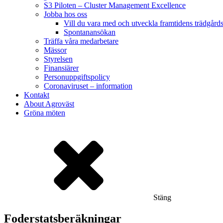
S3 Piloten – Cluster Management Excellence
Jobba hos oss
Vill du vara med och utveckla framtidens trädgård
Spontanansökan
Träffa våra medarbetare
Mässor
Styrelsen
Finansiärer
Personuppgiftspolicy
Coronaviruset – information
Kontakt
About Agroväst
Gröna möten
Stäng
Foderstatsberäkningar