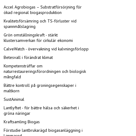
Accel Agrobiogas – Substratförsörjning för
ökad regional biogasproduktion
Kvalitetsförsämring och TS-förluster vid
spannmålslagring
Grön omställningskraft - stärkt
klustersamverkan för cirkulär ekonomi
CalveWatch - övervakning vid kalvningsförlopp
Betesvall i förändrat klimat
Kompetensträffar om
naturrestaureringsförordningen och biologisk
mångfald
Bättre kontroll på groningsegenskaper i
maltkorn
SustAinimal
Lantlyftet - för bättre hälsa och säkerhet i
gröna näringar
Kraftsamling Biogas
Förstudie lantbrukarägd biogasanläggning i
Limmared