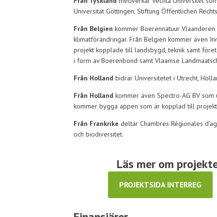
Från Tyskland
medverkar Vechta Universitet som
Universität Göttingen, Stiftung Öffentlichen Recht
Från Belgien
kommer Boerennatuur Vlaanderen me
klimatförändringar. Från Belgien kommer även I
projekt kopplade till landsbygd, teknik samt före
i form av Boerenbond samt Vlaamse Landmaatsch
Från Holland
bidrar Universitetet i Utrecht, Hol
Från Holland
kommer även Spectro-AG BV som utv
kommer bygga appen som är kopplad till projekt
Från Frankrike
deltar Chambres Régionales d’agr
och biodiversitet.
Läs mer om projektet
PROJEKTSIDA INTERREG
Finansiärer