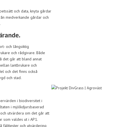
etssätt och data, knyta gårdar
a från medverkande gårdar och
.
ärande.
rt- och långsiktig
rukare och rådgivare. Både
å det går att bland annat
mellan lantbrukare och
del och det finns också
ygd och stad.
ervärden i biodiversitet i
ltaten i mjölkdjursbaserad
a och utvärdera om det går att
r som valdes ut i AP1.
å fälttester och utvärdering