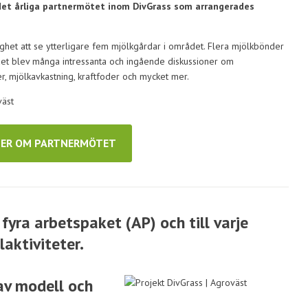
 det årliga partnermötet inom DivGrass som arrangerades
ghet att se ytterligare fem mjölkgårdar i området. Flera mjölkbönder
t blev många intressanta och ingående diskussioner om
er, mjölkavkastning, kraftfoder och mycket mer.
MER OM PARTNERMÖTET
fyra arbetspaket (AP) och till varje
aktiviteter.
av modell och