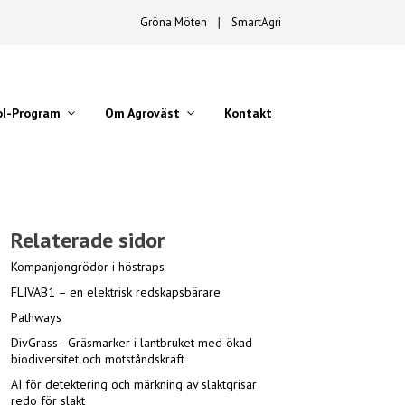
Gröna Möten
∣
SmartAgri
oI-Program
Om Agroväst
Kontakt
Relaterade sidor
Kompanjongrödor i höstraps
FLIVAB1 – en elektrisk redskapsbärare
Pathways
DivGrass - Gräsmarker i lantbruket med ökad
biodiversitet och motståndskraft
AI för detektering och märkning av slaktgrisar
redo för slakt