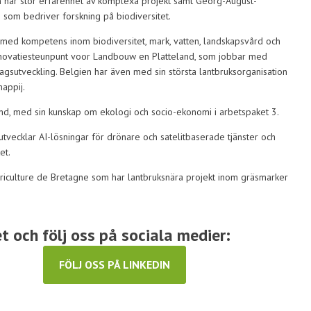
 har stor erfarenhet av komplexa projekt samt Georg-August-
s som bedriver forskning på biodiversitet.
d kompetens inom biodiversitet, mark, vatten, landskapsvård och
nnovatiesteunpunt voor Landbouw en Platteland, som jobbar med
tagsutveckling. Belgien har även med sin största lantbruksorganisation
appij.
land, med sin kunskap om ekologi och socio-ekonomi i arbetspaket 3.
ecklar AI-lösningar för drönare och satelitbaserade tjänster och
et.
iculture de Bretagne som har lantbruksnära projekt inom gräsmarker
 och följ oss på sociala medier:
FÖLJ OSS PÅ LINKEDIN