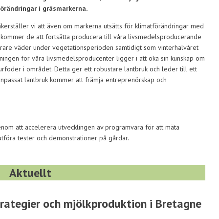
örändringar i gräsmarkerna.
erställer vi att även om markerna utsätts för klimatförändringar med
ommer de att fortsätta producera till våra livsmedelsproducerande
rrare väder under vegetationsperioden samtidigt som vinterhalvåret
aningen för våra livsmedelsproducenter ligger i att öka sin kunskap om
urfoder i området. Detta ger ett robustare lantbruk och leder till ett
matanpassat lantbruk kommer att främja entreprenörskap och
enom att accelerera utvecklingen av programvara för att mäta
tföra tester och demonstrationer på gårdar.
Aktuellt
rategier och mjölkproduktion i Bretagne