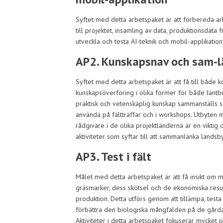
Syftet med detta arbetspaket är att förbereda arb
till projektet, insamling av data, produktionsdat
utveckla och testa AI-teknik och mobil-applikation
AP2. Kunskapsnav och sam-l
Syftet med detta arbetspaket är att få till både ko
kunskapsöverföring i olika former för både lantb
praktisk och vetenskaplig kunskap sammanställs s
använda på fältträffar och i workshops. Utbyten 
rådgivare i de olika projektländerna är en viktig 
aktiviteter som syftar till att sammanlänka landsb
AP3. Test i fält
Målet med detta arbetspaket är att få insikt om m
gräsmarker, dess skötsel och de ekonomiska resu
produktion. Detta utförs genom att tillämpa, test
förbättra den biologiska mångfalden på de gårda
Aktiviteter i detta arbetspaket fokuserar mycket p