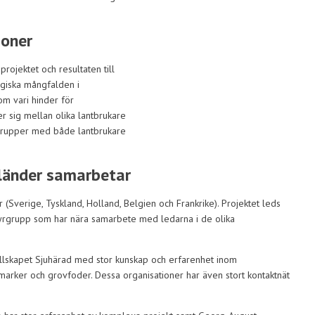
ioner
ojektet och resultaten till
ogiska mångfalden i
 om vari hinder för
er sig mellan olika lantbrukare
grupper med både lantbrukare
 länder samarbetar
r (Sverige, Tyskland, Holland, Belgien och Frankrike). Projektet leds
styrgrupp som har nära samarbete med ledarna i de olika
llskapet Sjuhärad med stor kunskap och erfarenhet inom
rker och grovfoder. Dessa organisationer har även stort kontaktnät