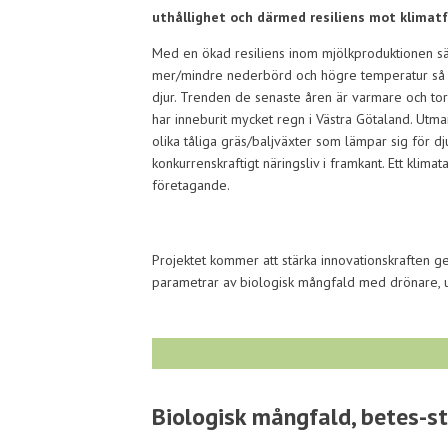
uthållighet och därmed resiliens mot klimatf
Med en ökad resiliens inom mjölkproduktionen säk
mer/mindre nederbörd och högre temperatur så k
djur. Trenden de senaste åren är varmare och to
har inneburit mycket regn i Västra Götaland. Utm
olika tåliga gräs/baljväxter som lämpar sig för dj
konkurrenskraftigt näringsliv i framkant. Ett kli
företagande.
Projektet kommer att stärka innovationskraften g
parametrar av biologisk mångfald med drönare, u
Biologisk mångfald, betes-st