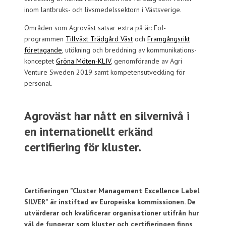
inom lantbruks- och livsmedelssektorn i Västsverige.
Områden som Agroväst satsar extra på är: FoI-
programmen
Tillväxt Trädgård Väst
och
Framgångsrikt
företagande
, utökning och breddning av kommunikations-
konceptet
Gröna Möten-KLIV
, genomförande av Agri
Venture Sweden 2019 samt kompetensutveckling för
personal.
Agroväst har nått en silvernivå i
en internationellt erkänd
certifiering för kluster.
Certifieringen ”Cluster Management Excellence Label
SILVER” är instiftad av Europeiska kommissionen. De
utvärderar och kvalificerar organisationer utifrån hur
väl de fungerar som kluster och certifieringen finns