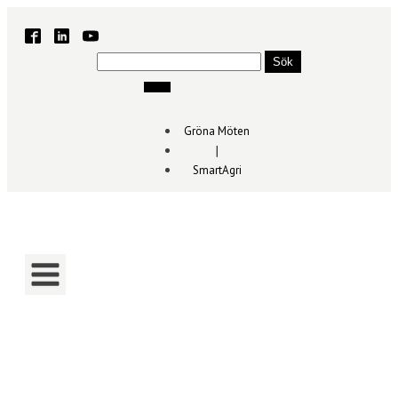
Sök
efter:
Gröna Möten
∣
SmartAgri