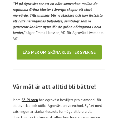
"Vi på Agroväst ser att en nära samverkan mellan de
regionala Gröna kluster i Sverige skapar ett stort
mervärde.
Tillsammans blir vi starkare och kan fortsätta
att lyfta näringarnas betydelse, samtidigt som vi
genererar konkret nytta för de gröna näringarna i hela
landet,"
säger Emma Hansson, VD för Agroväst Livsmedel
AB”
LÄS MER OM GRÖNA KLUSTER SVERIGE
Vår mål är att alltid bli bättre!
Inom
S3 Piloten
har Agroväst beviljats projektmedel för
att utveckla och utöka Agroväst serviceutbud. Syftet med
satsningen är stärka klustrets förmåga att bidra till
utveckling av konkurrenskraften hos företag som verkar