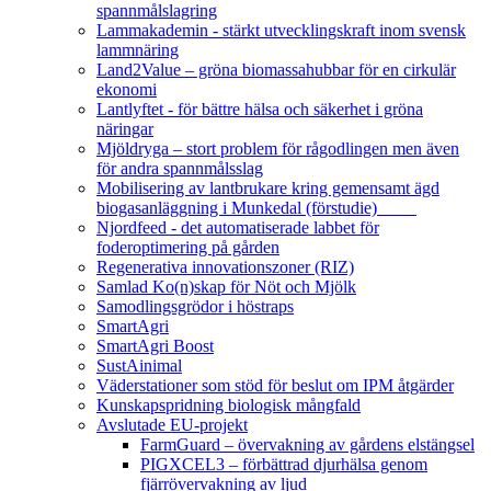
spannmålslagring
Lammakademin - stärkt utvecklingskraft inom svensk
lammnäring
Land2Value – gröna biomassahubbar för en cirkulär
ekonomi
Lantlyftet - för bättre hälsa och säkerhet i gröna
näringar
Mjöldryga – stort problem för rågodlingen men även
för andra spannmålsslag
Mobilisering av lantbrukare kring gemensamt ägd
biogasanläggning i Munkedal (förstudie)
Njordfeed - det automatiserade labbet för
foderoptimering på gården
Regenerativa innovationszoner (RIZ)
Samlad Ko(n)skap för Nöt och Mjölk
Samodlingsgrödor i höstraps
SmartAgri
SmartAgri Boost
SustAinimal
Väderstationer som stöd för beslut om IPM åtgärder
Kunskapspridning biologisk mångfald
Avslutade EU-projekt
FarmGuard – övervakning av gårdens elstängsel
PIGXCEL3 – förbättrad djurhälsa genom
fjärrövervakning av ljud