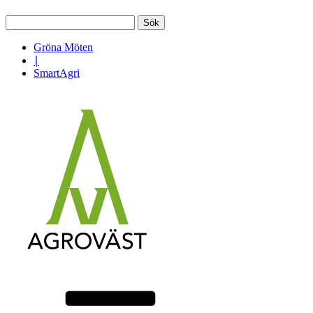
Sök
efter:
Gröna Möten
∣
SmartAgri