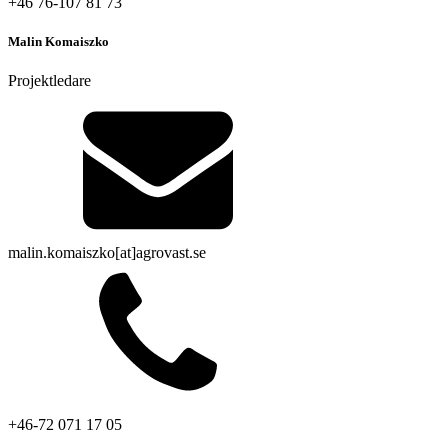
+46 76-107 81 73
Malin Komaiszko
Projektledare
malin.komaiszko[at]agrovast.se
+46-72 071 17 05