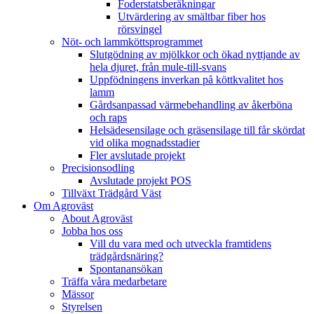
Foderstatsberäkningar
Utvärdering av smältbar fiber hos
rörsvingel
Nöt- och lammköttsprogrammet
Slutgödning av mjölkkor och ökad nyttjande av
hela djuret, från mule-till-svans
Uppfödningens inverkan på köttkvalitet hos
lamm
Gårdsanpassad värmebehandling av åkerböna
och raps
Helsädesensilage och gräsensilage till får skördat
vid olika mognadsstadier
Fler avslutade projekt
Precisionsodling
Avslutade projekt POS
Tillväxt Trädgård Väst
Om Agroväst
About Agroväst
Jobba hos oss
Vill du vara med och utveckla framtidens
trädgårdsnäring?
Spontanansökan
Träffa våra medarbetare
Mässor
Styrelsen