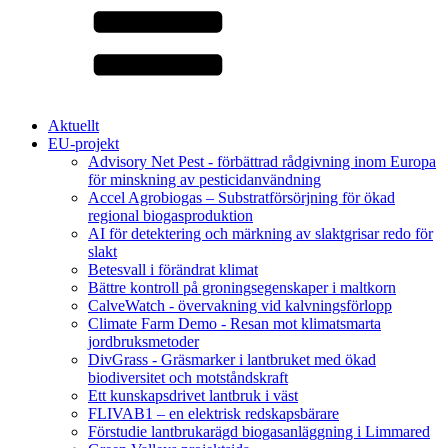
Aktuellt
EU-projekt
Advisory Net Pest - förbättrad rådgivning inom Europa
för minskning av pesticidanvändning
Accel Agrobiogas – Substratförsörjning för ökad
regional biogasproduktion
AI för detektering och märkning av slaktgrisar redo för
slakt
Betesvall i förändrat klimat
Bättre kontroll på groningsegenskaper i maltkorn
CalveWatch - övervakning vid kalvningsförlopp
Climate Farm Demo - Resan mot klimatsmarta
jordbruksmetoder
DivGrass - Gräsmarker i lantbruket med ökad
biodiversitet och motståndskraft
Ett kunskapsdrivet lantbruk i väst
FLIVAB1 – en elektrisk redskapsbärare
Förstudie lantbrukarägd biogasanläggning i Limmared