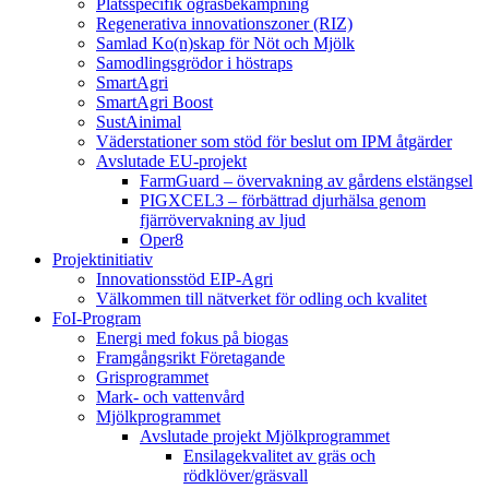
Platsspecifik ogräsbekämpning
Regenerativa innovationszoner (RIZ)
Samlad Ko(n)skap för Nöt och Mjölk
Samodlingsgrödor i höstraps
SmartAgri
SmartAgri Boost
SustAinimal
Väderstationer som stöd för beslut om IPM åtgärder
Avslutade EU-projekt
FarmGuard – övervakning av gårdens elstängsel
PIGXCEL3 – förbättrad djurhälsa genom
fjärrövervakning av ljud
Oper8
Projektinitiativ
Innovationsstöd EIP-Agri
Välkommen till nätverket för odling och kvalitet
FoI-Program
Energi med fokus på biogas
Framgångsrikt Företagande
Grisprogrammet
Mark- och vattenvård
Mjölkprogrammet
Avslutade projekt Mjölkprogrammet
Ensilagekvalitet av gräs och
rödklöver/gräsvall