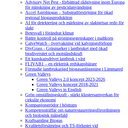
Advisory Net Pest - förbättrad rådgivning inom Europa
för minskning av pesticidanvändning
Accel Agrobiogas – Substratförsörjning för ökad
regional biogasproduktion
AI för detektering och märkning av slaktgrisar redo för
slakt
Betesvall i förändrat klimat
Bättre kontroll på groningsegenskaper i maltkorn
CalveWatch - övervakning vid kalvningsförlopp
DivGrass - Gräsmarker i lantbruket med ökad
biodiversitet och motståndskraft
Ett kunskapsdrivet lantbruk i väst
FLIVAB1 – en elektrisk redskapsbärare
Förstudie lantbrukarägd biogasanläggning i Limmared
Green Valleys
Green Valleys 2.0 koncept 2023-2026
Green Valleys koncept 2018-2021
Green Valleys in English
Grön omställningskraft - stärkt klustersamverkan för
cirkulär ekonomi
Kompanjongrödor i höstraps
Kompetensträffar om naturrestaureringsförordningen
och biologisk mångfald
Kraftsamling Biogas
Kvalitetsförsämring och TS-förluster vid