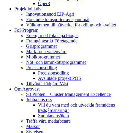
Oper8
Projektinitiativ
Innovationsstöd EIP-Agri
Förstudie transporter av spannmål
Välkommen till nätverket för odling och kvalitet
FoI-Program
Energi med fokus på biogas
Framgångsrikt Företagande
Grisprogrammet
Mark- och vattenvård
Mjölkprogrammet
Nöt- och lammköttsprogrammet
Precisionsodling
Precisionsodling
Avslutade projekt POS
Tillväxt Trädgård Väst
Om Agroväst
S3 Piloten – Cluster Management Excellence
Jobba hos oss
Vill du vara med och utveckla framtidens
trädgårdsnäring?
Spontanansökan
Träffa våra medarbetare
Mässor
Styrelsen