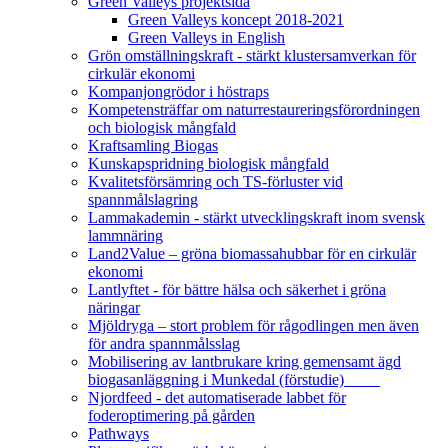
Green Valleys projektsida
Green Valleys koncept 2018-2021
Green Valleys in English
Grön omställningskraft - stärkt klustersamverkan för
cirkulär ekonomi
Kompanjongrödor i höstraps
Kompetensträffar om naturrestaureringsförordningen
och biologisk mångfald
Kraftsamling Biogas
Kunskapspridning biologisk mångfald
Kvalitetsförsämring och TS-förluster vid
spannmålslagring
Lammakademin - stärkt utvecklingskraft inom svensk
lammnäring
Land2Value – gröna biomassahubbar för en cirkulär
ekonomi
Lantlyftet - för bättre hälsa och säkerhet i gröna
näringar
Mjöldryga – stort problem för rågodlingen men även
för andra spannmålsslag
Mobilisering av lantbrukare kring gemensamt ägd
biogasanläggning i Munkedal (förstudie)
Njordfeed - det automatiserade labbet för
foderoptimering på gården
Pathways