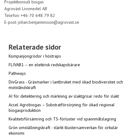
Projektkonsult biogas
Agroväst Livsmedel AB
Telefon: +46-70 648 79 82
E-post: johan.benjaminsson@agrovast.se
Relaterade sidor
Kompanjongrödor i höstraps
FLIVAB1 – en elektrisk redskapsbärare
Pathways
DivGrass - Gräsmarker i lantbruket med ökad biodiversitet och
motståndskraft
AI för detektering och märkning av slaktgrisar redo för slakt
Accel Agrobiogas – Substratförsörjning för ökad regional
biogasproduktion
Kvalitetsförsämring och TS-förluster vid spannmålslagring
Grön omställningskraft - stärkt klustersamverkan för cirkulär
ekonomi