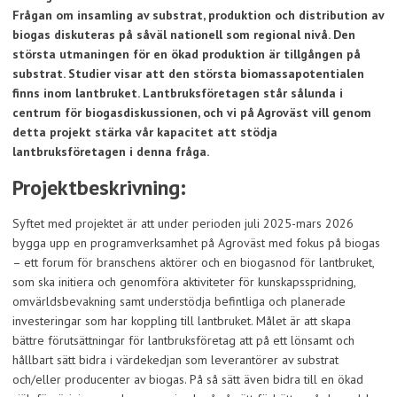
Frågan om insamling av substrat, produktion och distribution av
biogas diskuteras på såväl nationell som regional nivå. Den
största utmaningen för en ökad produktion är tillgången på
substrat. Studier visar att den största biomassapotentialen
finns inom lantbruket. Lantbruksföretagen står sålunda i
centrum för biogasdiskussionen, och vi på Agroväst vill genom
detta projekt stärka vår kapacitet att stödja
lantbruksföretagen i denna fråga.
Projektbeskrivning:
Syftet med projektet är att under perioden juli 2025-mars 2026
bygga upp en programverksamhet på Agroväst med fokus på biogas
– ett forum för branschens aktörer och en biogasnod för lantbruket,
som ska initiera och genomföra aktiviteter för kunskapsspridning,
omvärldsbevakning samt understödja befintliga och planerade
investeringar som har koppling till lantbruket. Målet är att skapa
bättre förutsättningar för lantbruksföretag att på ett lönsamt och
hållbart sätt bidra i värdekedjan som leverantörer av substrat
och/eller producenter av biogas. På så sätt även bidra till en ökad