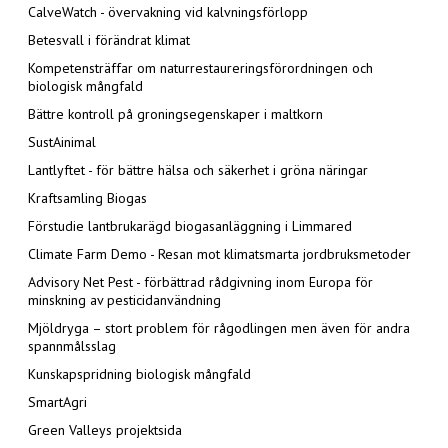
CalveWatch - övervakning vid kalvningsförlopp
Betesvall i förändrat klimat
Kompetensträffar om naturrestaureringsförordningen och
biologisk mångfald
Bättre kontroll på groningsegenskaper i maltkorn
SustAinimal
Lantlyftet - för bättre hälsa och säkerhet i gröna näringar
Kraftsamling Biogas
Förstudie lantbrukarägd biogasanläggning i Limmared
Climate Farm Demo - Resan mot klimatsmarta jordbruksmetoder
Advisory Net Pest - förbättrad rådgivning inom Europa för
minskning av pesticidanvändning
Mjöldryga – stort problem för rågodlingen men även för andra
spannmålsslag
Kunskapspridning biologisk mångfald
SmartAgri
Green Valleys projektsida