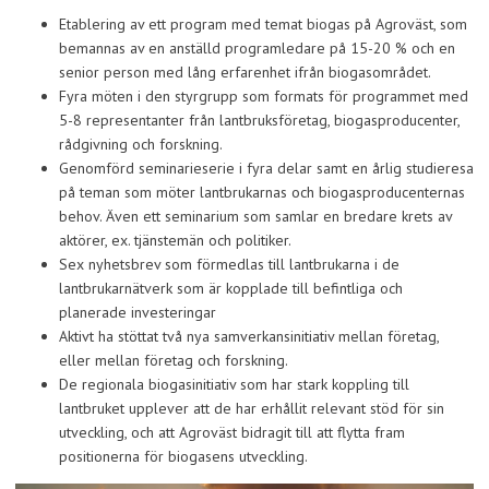
Etablering av ett program med temat biogas på Agroväst, som
bemannas av en anställd programledare på 15-20 % och en
senior person med lång erfarenhet ifrån biogasområdet.
Fyra möten i den styrgrupp som formats för programmet med
5-8 representanter från lantbruksföretag, biogasproducenter,
rådgivning och forskning.
Genomförd seminarieserie i fyra delar samt en årlig studieresa
på teman som möter lantbrukarnas och biogasproducenternas
behov. Även ett seminarium som samlar en bredare krets av
aktörer, ex. tjänstemän och politiker.
Sex nyhetsbrev som förmedlas till lantbrukarna i de
lantbrukarnätverk som är kopplade till befintliga och
planerade investeringar
Aktivt ha stöttat två nya samverkansinitiativ mellan företag,
eller mellan företag och forskning.
De regionala biogasinitiativ som har stark koppling till
lantbruket upplever att de har erhållit relevant stöd för sin
utveckling, och att Agroväst bidragit till att flytta fram
positionerna för biogasens utveckling.