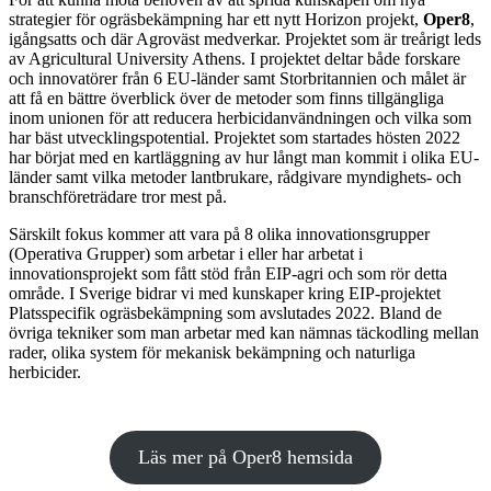
strategier för ogräsbekämpning har ett nytt Horizon projekt,
Oper8
,
igångsatts och där Agroväst medverkar. Projektet som är treårigt leds
av Agricultural University Athens. I projektet deltar både forskare
och innovatörer från 6 EU-länder samt Storbritannien och målet är
att få en bättre överblick över de metoder som finns tillgängliga
inom unionen för att reducera herbicidanvändningen och vilka som
har bäst utvecklingspotential. Projektet som startades hösten 2022
har börjat med en kartläggning av hur långt man kommit i olika EU-
länder samt vilka metoder lantbrukare, rådgivare myndighets- och
branschföreträdare tror mest på.
Särskilt fokus kommer att vara på 8 olika innovationsgrupper
(Operativa Grupper) som arbetar i eller har arbetat i
innovationsprojekt som fått stöd från EIP-agri och som rör detta
område. I Sverige bidrar vi med kunskaper kring EIP-projektet
Platsspecifik ogräsbekämpning som avslutades 2022. Bland de
övriga tekniker som man arbetar med kan nämnas täckodling mellan
rader, olika system för mekanisk bekämpning och naturliga
herbicider.
Läs mer på Oper8 hemsida