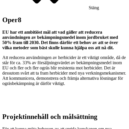
Stäng
Oper8
EU har ett ambitiöst mål att vad gäller att reducera
användningen av bekämpningsmedel inom jordbruket med
50% fram till 2030. Det finns därför ett behov av att se över
vilka metoder som bäst skulle kunna hjälpa oss att nå dit.
Att reducera användningen av herbicider är ett viktigt område, då de
står för ca. 33% av försäljningsvärdet av bekämpningsmedel inom
EU och fler och fler ogräs blir resistenta mot herbicider. Det är
dessutom svårt att ta fram herbicider med nya verkningsmekanismer.
Att kommunicera, demonstrera och främja alternativa lösningar för
ogräsbekämpning är därför viktigt.
Projektinnehåll och målsättning
För att kunna möta behoven av att sprida kunskapen om nya