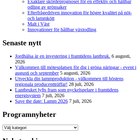
Exaktare skördeprognoser för en effektiv och hållbar
odling av grönsaker
Efterfrågedriven innovation för högre kvalitet på nöt-
och lammkött
Malt i Väst
Innovationer för hållbar växtodling
Senaste nytt
Jordhälsa är en investering i framtidens lantbruk.
6 augusti,
2026
Välkommen till mötesplatsen för dig i gröna näringar - event i
augusti och september
5 augusti, 2026
Utveckla din lammproduktion - välkommen till höstens
regionala producentträffar!
28 juli, 2026
Lantbruket lyfts fram som nyckelspelare i framtidens
energisystem
7 juli, 2026
Save the date: Lamm 2026
7 juli, 2026
Programnyheter
Programnyheter