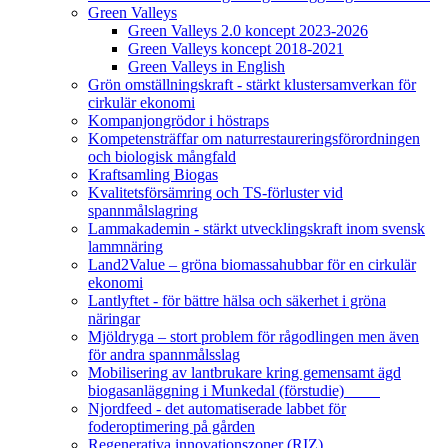
Green Valleys
Green Valleys 2.0 koncept 2023-2026
Green Valleys koncept 2018-2021
Green Valleys in English
Grön omställningskraft - stärkt klustersamverkan för
cirkulär ekonomi
Kompanjongrödor i höstraps
Kompetensträffar om naturrestaureringsförordningen
och biologisk mångfald
Kraftsamling Biogas
Kvalitetsförsämring och TS-förluster vid
spannmålslagring
Lammakademin - stärkt utvecklingskraft inom svensk
lammnäring
Land2Value – gröna biomassahubbar för en cirkulär
ekonomi
Lantlyftet - för bättre hälsa och säkerhet i gröna
näringar
Mjöldryga – stort problem för rågodlingen men även
för andra spannmålsslag
Mobilisering av lantbrukare kring gemensamt ägd
biogasanläggning i Munkedal (förstudie)
Njordfeed - det automatiserade labbet för
foderoptimering på gården
Regenerativa innovationszoner (RIZ)