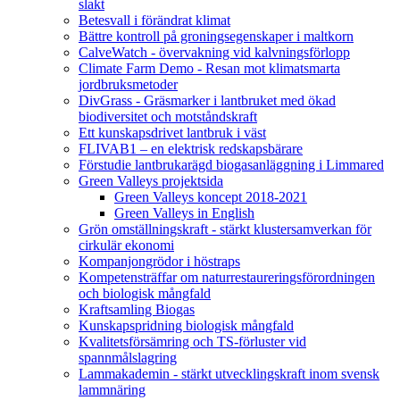
slakt
Betesvall i förändrat klimat
Bättre kontroll på groningsegenskaper i maltkorn
CalveWatch - övervakning vid kalvningsförlopp
Climate Farm Demo - Resan mot klimatsmarta
jordbruksmetoder
DivGrass - Gräsmarker i lantbruket med ökad
biodiversitet och motståndskraft
Ett kunskapsdrivet lantbruk i väst
FLIVAB1 – en elektrisk redskapsbärare
Förstudie lantbrukarägd biogasanläggning i Limmared
Green Valleys projektsida
Green Valleys koncept 2018-2021
Green Valleys in English
Grön omställningskraft - stärkt klustersamverkan för
cirkulär ekonomi
Kompanjongrödor i höstraps
Kompetensträffar om naturrestaureringsförordningen
och biologisk mångfald
Kraftsamling Biogas
Kunskapspridning biologisk mångfald
Kvalitetsförsämring och TS-förluster vid
spannmålslagring
Lammakademin - stärkt utvecklingskraft inom svensk
lammnäring