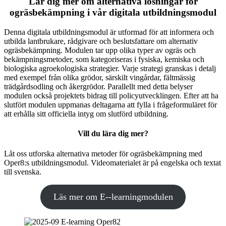
Lär dig mer om alternativa lösningar för
ogräsbekämpning i vår digitala utbildningsmodul
Denna digitala utbildningsmodul är utformad för att informera och
utbilda lantbrukare, rådgivare och beslutsfattare om alternativ
ogräsbekämpning. Modulen tar upp olika typer av ogräs och
bekämpningsmetoder, som kategoriseras i fysiska, kemiska och
biologiska agroekologiska strategier. Varje strategi granskas i detalj
med exempel från olika grödor, särskilt vingårdar, fältmässig
trädgårdsodling och åkergrödor. Parallellt med detta belyser
modulen också projektets bidrag till policyutvecklingen. Efter att ha
slutfört modulen uppmanas deltagarna att fylla i frågeformuläret för
att erhålla sitt officiella intyg om slutförd utbildning.
Vill du lära dig mer?
Låt oss utforska alternativa metoder för ogräsbekämpning med
Oper8:s utbildningsmodul. Videomaterialet är på engelska och textat
till svenska.
Läs mer om E--learningmodulen