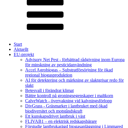
Start
Aktuellt
EU-projekt
Advisory Net Pest - förbättrad rådgivning inom Europa
för minskning av pesticidanvändning
Accel Agrobiogas – Substratförsörjning för ökad
regional biogasproduktion
AI för detektering och märkning av slaktgrisar redo för
slakt
Betesvall i förändrat klimat
Bättre kontroll på groningsegenskaper i maltkorn
CalveWatch - övervakning vid kalvningsförlopp
DivGrass - Gräsmarker i lantbruket med ökad
biodiversitet och motståndskraft
Ett kunskapsdrivet lantbruk i väst
FLIVAB1 – en elektrisk redskapsbärare
Förstudie lantbrukarägd biogasanläggning i Limmared