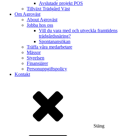
Avslutade projekt POS
Tillväxt Trädgård Väst
Om Agroväst
About Agroväst
Jobba hos oss
Vill du vara med och utveckla framtidens
trädgårdsnäring?
Spontanansökan
Träffa våra medarbetare
Mässor
Styrelsen
Finansiärer
Personuppgiftspolicy
Kontakt
Stäng