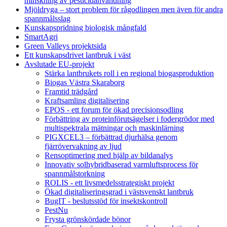
minskning av pesticidanvändning
Mjöldryga – stort problem för rågodlingen men även för andra
spannmålsslag
Kunskapspridning biologisk mångfald
SmartAgri
Green Valleys projektsida
Ett kunskapsdrivet lantbruk i väst
Avslutade EU-projekt
Stärka lantbrukets roll i en regional biogasproduktion
Biogas Västra Skaraborg
Framtid trädgård
Kraftsamling digitalisering
EPOS - ett forum för ökad precisionsodling
Förbättring av proteinförutsägelser i fodergrödor med
multispektrala mätningar och maskinlärning
PIGXCEL3 – förbättrad djurhälsa genom
fjärrövervakning av ljud
Rensoptimering med hjälp av bildanalys
Innovativ solhybridbaserad varmluftsprocess för
spannmålstorkning
ROLIS - ett livsmedelsstrategiskt projekt
Ökad digitaliseringsgrad i västsvenskt lantbruk
BugIT - beslutsstöd för insektskontroll
PestNu
Frysta grönskördade bönor