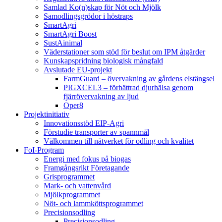
Samlad Ko(n)skap för Nöt och Mjölk
Samodlingsgrödor i höstraps
SmartAgri
SmartAgri Boost
SustAinimal
Väderstationer som stöd för beslut om IPM åtgärder
Kunskapspridning biologisk mångfald
Avslutade EU-projekt
FarmGuard – övervakning av gårdens elstängsel
PIGXCEL3 – förbättrad djurhälsa genom
fjärrövervakning av ljud
Oper8
Projektinitiativ
Innovationsstöd EIP-Agri
Förstudie transporter av spannmål
Välkommen till nätverket för odling och kvalitet
FoI-Program
Energi med fokus på biogas
Framgångsrikt Företagande
Grisprogrammet
Mark- och vattenvård
Mjölkprogrammet
Nöt- och lammköttsprogrammet
Precisionsodling
Precisionsodling