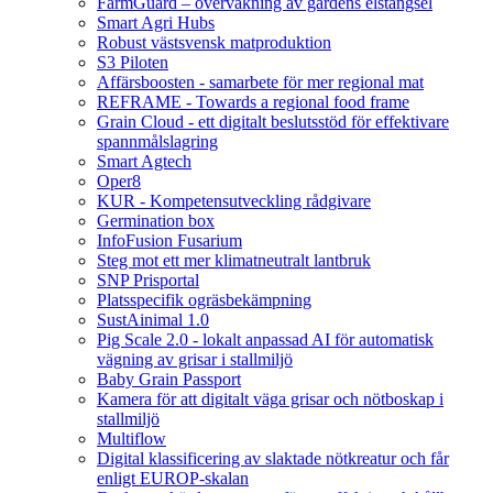
FarmGuard – övervakning av gårdens elstängsel
Smart Agri Hubs
Robust västsvensk matproduktion
S3 Piloten
Affärsboosten - samarbete för mer regional mat
REFRAME - Towards a regional food frame
Grain Cloud - ett digitalt beslutsstöd för effektivare
spannmålslagring
Smart Agtech
Oper8
KUR - Kompetensutveckling rådgivare
Germination box
InfoFusion Fusarium
Steg mot ett mer klimatneutralt lantbruk
SNP Prisportal
Platsspecifik ogräsbekämpning
SustAinimal 1.0
Pig Scale 2.0 - lokalt anpassad AI för automatisk
vägning av grisar i stallmiljö
Baby Grain Passport
Kamera för att digitalt väga grisar och nötboskap i
stallmiljö
Multiflow
Digital klassificering av slaktade nötkreatur och får
enligt EUROP-skalan