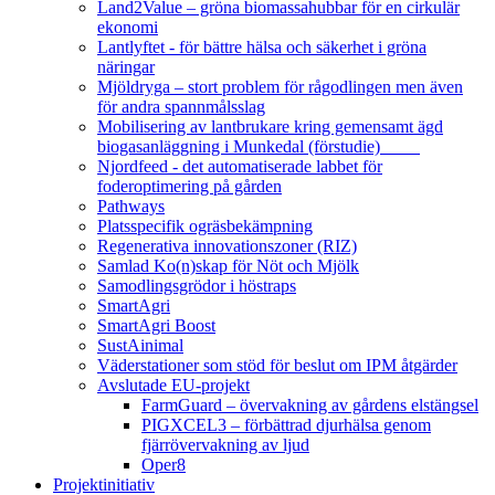
Land2Value – gröna biomassahubbar för en cirkulär
ekonomi
Lantlyftet - för bättre hälsa och säkerhet i gröna
näringar
Mjöldryga – stort problem för rågodlingen men även
för andra spannmålsslag
Mobilisering av lantbrukare kring gemensamt ägd
biogasanläggning i Munkedal (förstudie)
Njordfeed - det automatiserade labbet för
foderoptimering på gården
Pathways
Platsspecifik ogräsbekämpning
Regenerativa innovationszoner (RIZ)
Samlad Ko(n)skap för Nöt och Mjölk
Samodlingsgrödor i höstraps
SmartAgri
SmartAgri Boost
SustAinimal
Väderstationer som stöd för beslut om IPM åtgärder
Avslutade EU-projekt
FarmGuard – övervakning av gårdens elstängsel
PIGXCEL3 – förbättrad djurhälsa genom
fjärrövervakning av ljud
Oper8
Projektinitiativ