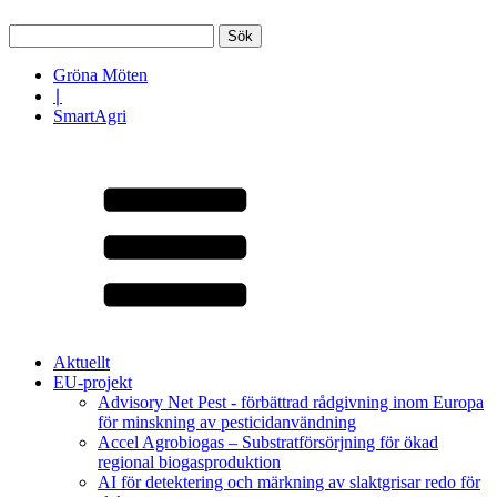
Sök
efter:
Gröna Möten
∣
SmartAgri
Aktuellt
EU-projekt
Advisory Net Pest - förbättrad rådgivning inom Europa
för minskning av pesticidanvändning
Accel Agrobiogas – Substratförsörjning för ökad
regional biogasproduktion
AI för detektering och märkning av slaktgrisar redo för