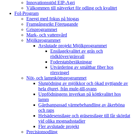
Innovationsstöd EIP-Agri
Välkommen till nätverket för odling och kvalitet
FoI-Program
Energi med fokus på biogas
Framgångsrikt Företagande
Grisprogrammet
Mark- och vattenvård
Mjölkprogrammet
Avslutade projekt Mjölkprogrammet
Ensilagekvalitet av gräs och
rödklöver/gräsvall
Foderstatsberäkningar
Utvärdering av smältbar fiber hos
rörsvingel
Nöt- och lammköttsprogrammet
Slutgödning av mjölkkor och ökad nyttjande av
hela djuret, från mule-till-svans
Uppfödningens inverkan på köttkvalitet hos
lamm
Gårdsanpassad värmebehandling av åkerböna
och raps
Helsädesensilage och gräsensilage till får skördat
vid olika mognadsstadier
Fler avslutade projekt
Precisionsodling