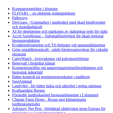
Kompanjongrödor i höstraps
FLIVAB1 – en elektrisk redskapsbärare
Pathways
DivGrass - Gräsmarker i lantbruket med ökad biodiversitet
och motståndskraft
AI för detektering och märkning av slaktgrisar redo för slakt
Accel Agrobiogas – Substratförsörjning för ökad regional
biogasproduktion
Kvalitetsförsämring och TS-förluster vid spannmålslagring
Grön omställningskraft - stärkt klustersamverkan för cirkulär
ekonomi
CalveWatch - övervakning vid kalvningsförlopp
Betesvall i förändrat klimat
Kompetensträffar om naturrestaureringsförordningen och
biologisk mångfald
Bättre kontroll på groningsegenskaper i maltkorn
SustAinimal
Lantlyftet - för bättre hälsa och säkerhet i gröna näringar
Kraftsamling Biogas
Förstudie lantbrukarägd biogasanläggning i Limmared
Climate Farm Demo - Resan mot klimatsmarta
jordbruksmetoder
Advisory Net Pest - förbättrad rådgivning inom Europa för