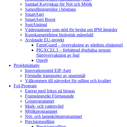
Samlad Ko(n)skap för Nöt och Mjölk
Samodlingsgrödor i höstraps
SmartAgri
SmartAgri Boost
SustAinimal
Väderstationer som stöd för beslut om IPM åtgärder
Kunskapspridning biologisk mångfald
Avslutade EU-projekt
FarmGuard – övervakning av gårdens elstängsel
PIGXCEL3 – förbättrad djurhälsa genom
fjärrövervakning av ljud
Oper8
Projektinitiativ
Innovationsstöd EIP-Agri
Förstudie transporter av spannmål
Välkommen till nätverket för odling och kvalitet
FoI-Program
Energi med fokus på biogas
Framgångsrikt Företagande
Grisprogrammet
Mark- och vattenvård
Mjölkprogrammet
Nöt- och lammköttsprogrammet
Precisionsodling
Precisionsodling