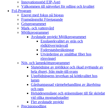
Innovationsstöd EIP-Agri
Välkommen till nätverket för odling och kvalitet
FoI-Program
Energi med fokus på biogas
Framgångsrikt Företagande
Grisprogrammet
Mark- och vattenvård
Mjölkprogrammet
Avslutade projekt Mjölkprogrammet
Ensilagekvalitet av gräs och
rödklöver/gräsvall
Foderstatsberäkningar
Utvärdering av smältbar fiber hos
rörsvingel
Nöt- och lammköttsprogrammet
Slutgödning av mjölkkor och ökad nyttjande av
hela djuret, från mule-till-svans
Uppfödningens inverkan på köttkvalitet hos
lamm
Gårdsanpassad värmebehandling av åkerböna
och raps
Helsädesensilage och gräsensilage till får skördat
vid olika mognadsstadier
Fler avslutade projekt
Precisionsodling