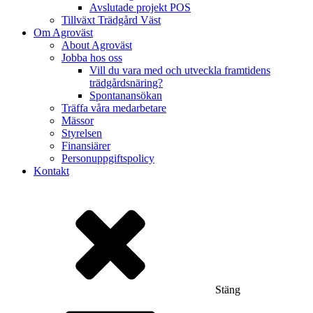
Avslutade projekt POS
Tillväxt Trädgård Väst
Om Agroväst
About Agroväst
Jobba hos oss
Vill du vara med och utveckla framtidens
trädgårdsnäring?
Spontanansökan
Träffa våra medarbetare
Mässor
Styrelsen
Finansiärer
Personuppgiftspolicy
Kontakt
Stäng