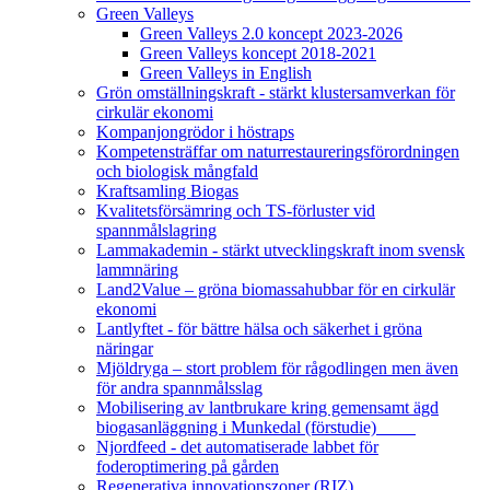
Green Valleys
Green Valleys 2.0 koncept 2023-2026
Green Valleys koncept 2018-2021
Green Valleys in English
Grön omställningskraft - stärkt klustersamverkan för
cirkulär ekonomi
Kompanjongrödor i höstraps
Kompetensträffar om naturrestaureringsförordningen
och biologisk mångfald
Kraftsamling Biogas
Kvalitetsförsämring och TS-förluster vid
spannmålslagring
Lammakademin - stärkt utvecklingskraft inom svensk
lammnäring
Land2Value – gröna biomassahubbar för en cirkulär
ekonomi
Lantlyftet - för bättre hälsa och säkerhet i gröna
näringar
Mjöldryga – stort problem för rågodlingen men även
för andra spannmålsslag
Mobilisering av lantbrukare kring gemensamt ägd
biogasanläggning i Munkedal (förstudie)
Njordfeed - det automatiserade labbet för
foderoptimering på gården
Regenerativa innovationszoner (RIZ)