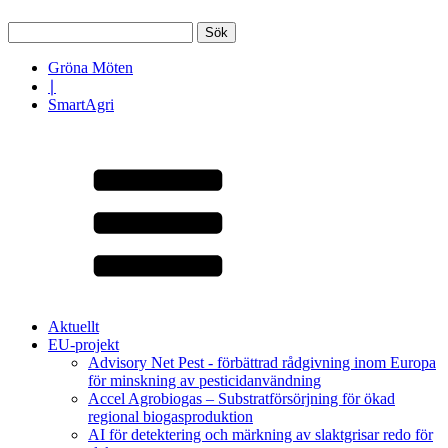
Sök
efter:
Gröna Möten
∣
SmartAgri
Aktuellt
EU-projekt
Advisory Net Pest - förbättrad rådgivning inom Europa
för minskning av pesticidanvändning
Accel Agrobiogas – Substratförsörjning för ökad
regional biogasproduktion
AI för detektering och märkning av slaktgrisar redo för