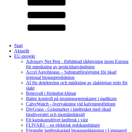
Start
Aktuellt
EU-projekt
Advisory Net Pest - förbättrad rådgivning inom Europa
för minskning av pesticidanvändning
Accel Agrobiogas – Substratförsörjning för ökad
regional biogasproduktion
AI för detektering och märkning av slaktgrisar redo för
slakt
Betesvall i förändrat klimat
Bättre kontroll på groningsegenskaper i maltkorn
CalveWatch - övervakning vid kalvningsförlopp
DivGrass - Gräsmarker i lantbruket med ökad
biodiversitet och motståndskraft
Ett kunskapsdrivet lantbruk i väst
FLIVAB1 – en elektrisk redskapsbärare
Förstudie lantbrukarägd biogasanläggning i Limmared