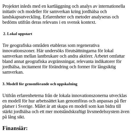
Projektet inleds med en kartläggning och analys av internationella
initiativ och modeller för samverkan kring jordhälsa och
landskapsutveckling. Erfarenheter och metoder analyseras och
bedöms utifrån deras relevans i en svensk kontext.
2. Lokal uppstart
Tre geografiska områden etableras som regenerativa
innovationszoner. Här undersöks förutsättningarna för lokal
samverkan mellan lantbrukare och andra aktörer. Arbetet omfattar
bland annat geografiska avgränsningar, relevanta indikatorer för
jordhälsa, incitament för förändring och former för långsiktig
samverkan.
3.
Modell för genomförande och uppskalning
Utifrån erfarenheterna från de lokala innovationszonerna utvecklas
en modell för hur arbetssättet kan genomföras och anpassas på fler
platser i Sverige. Målet är att skapa en modell som kan bidra till
stärkt jordhälsa och ett mer motståndskraftigt livsmedelssystem även
på lång sikt.
Finansiär: