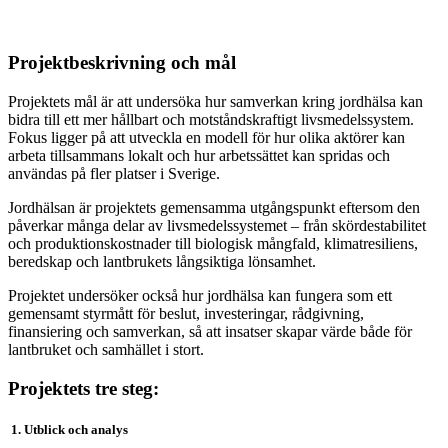
Projektbeskrivning och mål
Projektets mål är att undersöka hur samverkan kring jordhälsa kan
bidra till ett mer hållbart och motståndskraftigt livsmedelssystem.
Fokus ligger på att utveckla en modell för hur olika aktörer kan
arbeta tillsammans lokalt och hur arbetssättet kan spridas och
användas på fler platser i Sverige.
Jordhälsan är projektets gemensamma utgångspunkt eftersom den
påverkar många delar av livsmedelssystemet – från skördestabilitet
och produktionskostnader till biologisk mångfald, klimatresiliens,
beredskap och lantbrukets långsiktiga lönsamhet.
Projektet undersöker också hur jordhälsa kan fungera som ett
gemensamt styrmått för beslut, investeringar, rådgivning,
finansiering och samverkan, så att insatser skapar värde både för
lantbruket och samhället i stort.
Projektets tre steg:
1. Utblick och analys