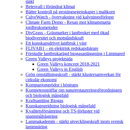
slakt
Betesvall i förändrat klimat
Bättre kontroll på groningsegenskaper i maltkorn
CalveWatch - övervakning vid kalvningsförlopp
Climate Farm Demo - Resan mot klimatsmarta
jordbruksmetoder
DivGrass - Gräsmarker i lantbruket med ökad
biodiversitet och motståndskraft
Ett kunskapsdrivet lantbruk i väst
FLIVAB1 – en elektrisk redskapsbärare
Förstudie lantbrukarägd biogasanläggning i Limmared
Green Valleys projektsida
Green Valleys koncept 2018-2021
Green Valleys in English
Grön omställningskraft - stärkt klustersamverkan för
cirkulär ekonomi
Kompanjongrödor i höstraps
Kompetensträffar om naturrestaureringsförordningen
och biologisk mångfald
Kraftsamling Biogas
Kunskapspridning biologisk mångfald
Kvalitetsförsämring och TS-förluster vid
spannmålslagring
Lammakademin - stärkt utvecklingskraft inom svensk
lammnäring