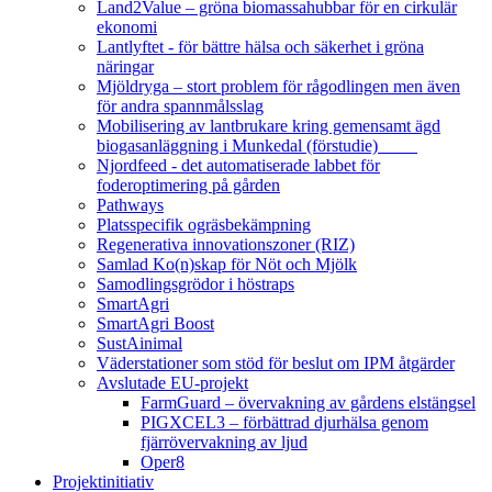
Land2Value – gröna biomassahubbar för en cirkulär
ekonomi
Lantlyftet - för bättre hälsa och säkerhet i gröna
näringar
Mjöldryga – stort problem för rågodlingen men även
för andra spannmålsslag
Mobilisering av lantbrukare kring gemensamt ägd
biogasanläggning i Munkedal (förstudie)
Njordfeed - det automatiserade labbet för
foderoptimering på gården
Pathways
Platsspecifik ogräsbekämpning
Regenerativa innovationszoner (RIZ)
Samlad Ko(n)skap för Nöt och Mjölk
Samodlingsgrödor i höstraps
SmartAgri
SmartAgri Boost
SustAinimal
Väderstationer som stöd för beslut om IPM åtgärder
Avslutade EU-projekt
FarmGuard – övervakning av gårdens elstängsel
PIGXCEL3 – förbättrad djurhälsa genom
fjärrövervakning av ljud
Oper8
Projektinitiativ