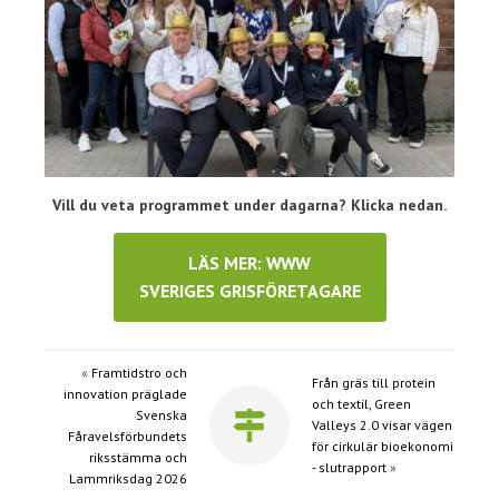
Vill du veta programmet under dagarna? Klicka nedan.
LÄS MER: WWW
SVERIGES GRISFÖRETAGARE
«
Framtidstro och
Från gräs till protein
innovation präglade
och textil, Green
Svenska
Valleys 2.0 visar vägen
Fåravelsförbundets
för cirkulär bioekonomi
riksstämma och
- slutrapport
»
Lammriksdag 2026