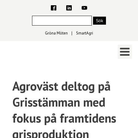
Gröna Möten
∣
SmartAgri
Agroväst deltog på
Grisstämman med
fokus på framtidens
grisproduktion