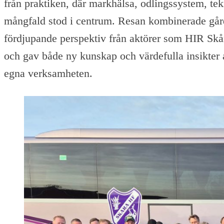
från praktiken, där markhälsa, odlingssystem, te
mångfald stod i centrum. Resan kombinerade gå
fördjupande perspektiv från aktörer som HIR S
och gav både ny kunskap och värdefulla insikter a
egna verksamheten.