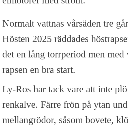
elmotorer med ström.
Normalt vattnas vårsäden tre gå
Hösten 2025 räddades höstrapsen
det en lång torrperiod men med v
rapsen en bra start.
Ly-Ros har tack vare att inte plö
renkalve. Färre frön på ytan und
mellangrödor, såsom bovete, klöv