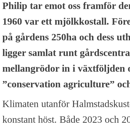
Philip tar emot oss framför de
1960 var ett mjölkkostall. Fö
på gårdens 250ha och dess ut
ligger samlat runt gårdscentr
mellangrödor in i växtföljden o
”conservation agriculture” oc
Klimaten utanför Halmstadskuste
konstant höst. Både 2023 och 20