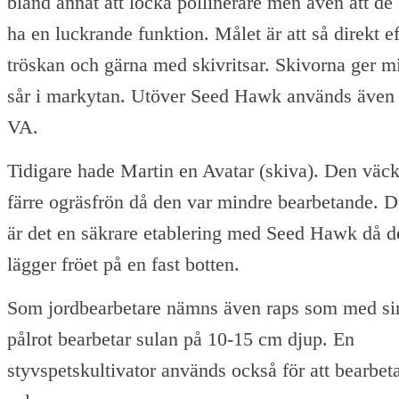
bland annat att locka pollinerare men även att de
ha en luckrande funktion. Målet är att så direkt ef
tröskan och gärna med skivritsar. Skivorna ger m
sår i markytan. Utöver Seed Hawk används även
VA.
Tidigare hade Martin en Avatar (skiva). Den väck
färre ogräsfrön då den var mindre bearbetande. 
är det en säkrare etablering med Seed Hawk då d
lägger fröet på en fast botten.
Som jordbearbetare nämns även raps som med si
pålrot bearbetar sulan på 10-15 cm djup. En
styvspetskultivator används också för att bearbet