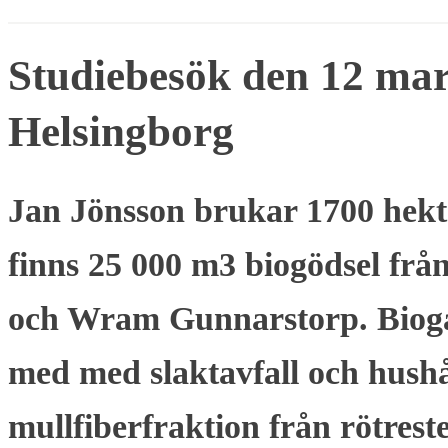
Studiebesök den 12 ma
Helsingborg
Jan Jönsson brukar 1700 hek
finns 25 000 m3 biogödsel frå
och Wram Gunnarstorp. Biogas
med med slaktavfall och hushå
mullfiberfraktion från rötrest