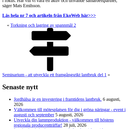
i fokus. Här vill vi vara en aktiv och drivande samarbetspartner,
säger Mats Emilsson.
Läs hela nr 7 och artikeln från EkoWeb här>>>
«
Torkning och lagring av spannmål 2
Seminarium - att utveckla ett framgångsrikt lantbruk del 1
»
Senaste nytt
Jordhälsa är en investering i framtidens lantbruk.
6 augusti,
2026
Välkommen till mötesplatsen för dig i gröna näringar - event i
augusti och september
5 augusti, 2026
Utveckla din lammproduktion - välkommen till höstens
regionala producentträffar!
28 juli, 2026