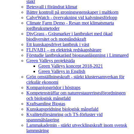
slakt
Betesvall i förändrat klimat
Bättre kontroll på groningsegenskaper i maltkorn
CalveWatch - övervakning vid kalvningsförlopp
Climate Farm Demo - Resan mot klimatsmarta
jordbruksmetoder
DivGrass - Gräsmarker i lantbruket med ökad
biodiversitet och motståndskraft
Ett kunskapsdrivet lantbruk i väst
FLIVAB1 – en elektrisk redskapsbärare
Förstudie lantbrukarägd biogasanläggning i Limmared
Green Valleys projektsida
Green Valleys koncept 2018-2021
Green Valleys in English
Grön omställningskraft - stärkt klustersamverkan för
cirkulär ekonomi
Kompanjongrödor i höstraps
Kompetensträffar om naturrestaureringsförordningen
och biologisk mångfald
Kraftsamling Biogas
Kunskapspridning biologisk mångfald
Kvalitetsförsämring och TS-förluster vid
spannmålslagring
Lammakademin - stärkt utvecklingskraft inom svensk
lammnäring