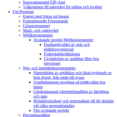
Innovationsstöd EIP-Agri
Välkommen till nätverket för odling och kvalitet
FoI-Program
Energi med fokus på biogas
Framgångsrikt Företagande
Grisprogrammet
Mark- och vattenvård
Mjölkprogrammet
Avslutade projekt Mjölkprogrammet
Ensilagekvalitet av gräs och
rödklöver/gräsvall
Foderstatsberäkningar
Utvärdering av smältbar fiber hos
rörsvingel
Nöt- och lammköttsprogrammet
Slutgödning av mjölkkor och ökad nyttjande av
hela djuret, från mule-till-svans
Uppfödningens inverkan på köttkvalitet hos
lamm
Gårdsanpassad värmebehandling av åkerböna
och raps
Helsädesensilage och gräsensilage till får skördat
vid olika mognadsstadier
Fler avslutade projekt
Precisionsodling