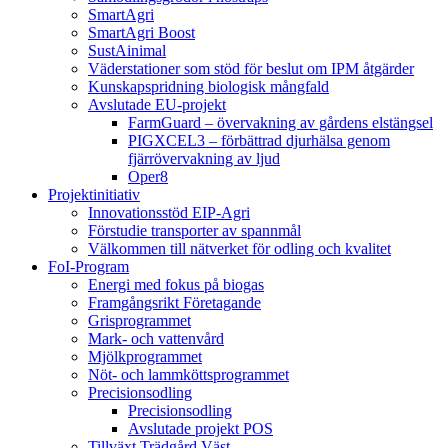
SmartAgri
SmartAgri Boost
SustAinimal
Väderstationer som stöd för beslut om IPM åtgärder
Kunskapspridning biologisk mångfald
Avslutade EU-projekt
FarmGuard – övervakning av gårdens elstängsel
PIGXCEL3 – förbättrad djurhälsa genom
fjärrövervakning av ljud
Oper8
Projektinitiativ
Innovationsstöd EIP-Agri
Förstudie transporter av spannmål
Välkommen till nätverket för odling och kvalitet
FoI-Program
Energi med fokus på biogas
Framgångsrikt Företagande
Grisprogrammet
Mark- och vattenvård
Mjölkprogrammet
Nöt- och lammköttsprogrammet
Precisionsodling
Precisionsodling
Avslutade projekt POS
Tillväxt Trädgård Väst