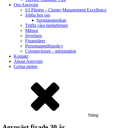
Om Agroväst
S3 Piloten – Cluster Management Excellence
Jobba hos oss
Spontanansökan
Träffa våra medarbetare
Mässor
Styrelsen
Finansiärer
Personuppgiftspolicy
Coronaviruset – information
Kontakt
About Agroväst
Gröna möten
Stäng
Agroväst firade 30 år