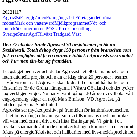
20221117
Agroväst
Energigården
Framgångsrikt Företagande
Gröna
möten
Mark och vattenvård
Mjölkprogrammet
Nöt- och
lammköttsprogrammet
POS - Precisionsodling
Sverige
SmartAgri
Tillväxt Trädgård Väst
Den 27 oktober ﬁrade Agroväst 30-årsjubileum på Skara
Stadshotell. Totalt deltog drygt 150 personer från branschen som
ﬁck en möjlighet att få en närmare inblick i Agrovästs verksamhet
och hur man tän-ker sig framtiden.
I dagsläget bedriver och deltar Agroväst i ett 40-tal nationella och
internationella projekt och man är idag cirka 20 personer i teamet.
– Vår vision är att Agroväst skall bidra till en ökad hållbarhet och
lönsamhet för de Gröna näringarna i Västra Götaland och det tycker
jag verkligen vi gör. Nu har vi varit igång i 30 år och vi vill öka vårt
enga-gemang, säger en nöjd Mats Emilson, VD Agroväst, på
jubileet på Skara Stadshotell.
Agroväst ser mycket positivt på framtiden för lantbruksbranschen.
– Det finns många utmaningar som vi tillsammans med lantbruket
vill vara med om att driva och hitta lösningar på. Vi går in i ett
mycket spännande årtionde där utveck-lingen kommer ha ett enormt
fokus på energieffektivitet och hållbarhet med livs-medelsproduktion