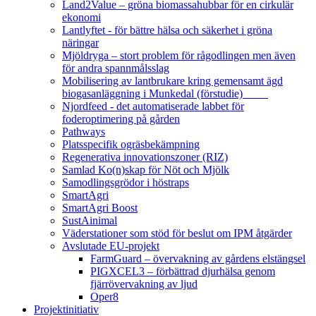
Land2Value – gröna biomassahubbar för en cirkulär
ekonomi
Lantlyftet - för bättre hälsa och säkerhet i gröna
näringar
Mjöldryga – stort problem för rågodlingen men även
för andra spannmålsslag
Mobilisering av lantbrukare kring gemensamt ägd
biogasanläggning i Munkedal (förstudie)
Njordfeed - det automatiserade labbet för
foderoptimering på gården
Pathways
Platsspecifik ogräsbekämpning
Regenerativa innovationszoner (RIZ)
Samlad Ko(n)skap för Nöt och Mjölk
Samodlingsgrödor i höstraps
SmartAgri
SmartAgri Boost
SustAinimal
Väderstationer som stöd för beslut om IPM åtgärder
Avslutade EU-projekt
FarmGuard – övervakning av gårdens elstängsel
PIGXCEL3 – förbättrad djurhälsa genom
fjärrövervakning av ljud
Oper8
Projektinitiativ