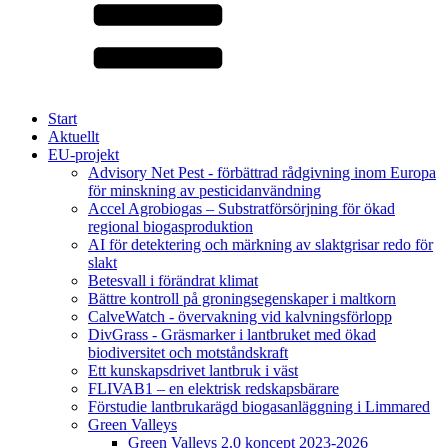
Start
Aktuellt
EU-projekt
Advisory Net Pest - förbättrad rådgivning inom Europa
för minskning av pesticidanvändning
Accel Agrobiogas – Substratförsörjning för ökad
regional biogasproduktion
AI för detektering och märkning av slaktgrisar redo för
slakt
Betesvall i förändrat klimat
Bättre kontroll på groningsegenskaper i maltkorn
CalveWatch - övervakning vid kalvningsförlopp
DivGrass - Gräsmarker i lantbruket med ökad
biodiversitet och motståndskraft
Ett kunskapsdrivet lantbruk i väst
FLIVAB1 – en elektrisk redskapsbärare
Förstudie lantbrukarägd biogasanläggning i Limmared
Green Valleys
Green Valleys 2.0 koncept 2023-2026