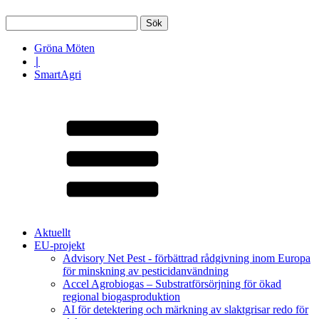
Sök
efter:
Gröna Möten
∣
SmartAgri
Aktuellt
EU-projekt
Advisory Net Pest - förbättrad rådgivning inom Europa
för minskning av pesticidanvändning
Accel Agrobiogas – Substratförsörjning för ökad
regional biogasproduktion
AI för detektering och märkning av slaktgrisar redo för