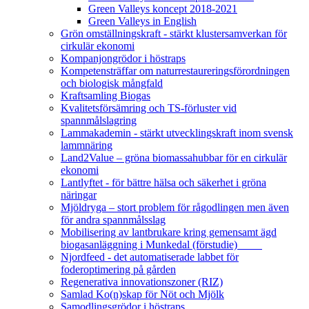
Green Valleys koncept 2018-2021
Green Valleys in English
Grön omställningskraft - stärkt klustersamverkan för
cirkulär ekonomi
Kompanjongrödor i höstraps
Kompetensträffar om naturrestaureringsförordningen
och biologisk mångfald
Kraftsamling Biogas
Kvalitetsförsämring och TS-förluster vid
spannmålslagring
Lammakademin - stärkt utvecklingskraft inom svensk
lammnäring
Land2Value – gröna biomassahubbar för en cirkulär
ekonomi
Lantlyftet - för bättre hälsa och säkerhet i gröna
näringar
Mjöldryga – stort problem för rågodlingen men även
för andra spannmålsslag
Mobilisering av lantbrukare kring gemensamt ägd
biogasanläggning i Munkedal (förstudie)
Njordfeed - det automatiserade labbet för
foderoptimering på gården
Regenerativa innovationszoner (RIZ)
Samlad Ko(n)skap för Nöt och Mjölk
Samodlingsgrödor i höstraps