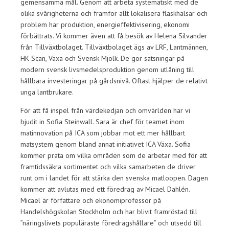
gemensamma mål. Genom att arbeta systematiskt med de
olika svårigheterna och framför allt lokalisera flaskhalsar och
problem har produktion, energieffektivisering, ekonomi
förbättrats. Vi kommer även att få besök av Helena Silvander
från Tillväxtbolaget. Tillväxtbolaget ägs av LRF, Lantmännen,
HK Scan, Växa och Svensk Mjölk. De gör satsningar på
modern svensk livsmedelsproduktion genom utlåning till
hållbara investeringar på gårdsnivå. Oftast hjälper de relativt
unga lantbrukare.
För att få inspel från värdekedjan och omvärlden har vi
bjudit in Sofia Steinwall. Sara är chef för teamet inom
matinnovation på ICA som jobbar mot ett mer hållbart
matsystem genom bland annat initiativet ICA Växa. Sofia
kommer prata om vilka områden som de arbetar med för att
framtidssäkra sortimentet och vilka samarbeten de driver
runt om i landet för att stärka den svenska matloopen. Dagen
kommer att avlutas med ett föredrag av Micael Dahlén.
Micael är författare och ekonomiprofessor på
Handelshögskolan Stockholm och har blivit framröstad till
”näringslivets populäraste föredragshållare” och utsedd till