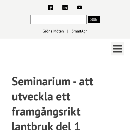
Gröna Möten
∣
SmartAgri
Seminarium - att
utveckla ett
framgångsrikt
lantbruk del 1