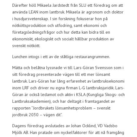
Därefter höll Mikaela Jardstedt från SLU ett föredrag om att
använda LEAN inom lantbruk. Mikaela är agronom och doktor
i husdjursvetenskap. I sin forskning fokuserar hon på
nötköttsproduktion och utfodring, samt ekonomi och
företagsledningsfrågor och hur detta kan bidra till en
ekonomiskt, ekologiskt och socialt hållbar produktion av
svenskt nötkött.
Lunchen intogs i ett av de ståtliga restaurangrummen.
Mätta och belåtna lyssnade vi till Lars-Göran Svensson som i
sitt föredrag presenterade vägen till ett mer lönsamt
lantbruk. Lars-Göran har lång erfarenhet av lantbruksekonomi
inom LRF och driver nu egna firman L-G lantbruksjuridik. Lars-
Göran är också ledamot och aktiv i KSLA (Kungliga Skogs- och
Lantbruksakademien), och har deltagit i framtagandet av
rapporten ”Jordbrukets lönsamhetsproblem – svenskt
jordbruk 2030 – vägen dit”.
Dagens föredrag avslutades av Johan Ocklind, VD Vadsbo
Mjölk AB. Han pratade om nyckelfaktorer för att nå framgång