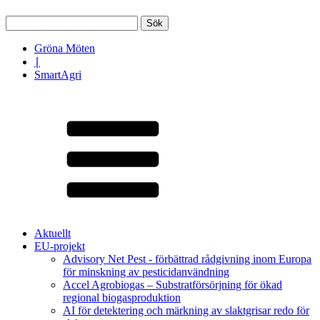
Sök
efter:
Gröna Möten
∣
SmartAgri
Aktuellt
EU-projekt
Advisory Net Pest - förbättrad rådgivning inom Europa
för minskning av pesticidanvändning
Accel Agrobiogas – Substratförsörjning för ökad
regional biogasproduktion
AI för detektering och märkning av slaktgrisar redo för