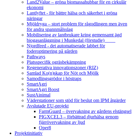
Land2Value – gröna biomassahubbar för en cirkulär
ekonomi
Lantlyftet - för bättre hälsa och säkerhet i gröna
näringar
Mjöldryga – stort problem för rågodlingen men även
för andra spannmålsslag
Mobilisering av lantbrukare kring gemensamt ägd
biogasanläggning i Munkedal (förstudie)
Njordfeed - det automatiserade labbet för
foderoptimering på gården
Pathways
Platsspecifik ogräsbekämpning
Regenerativa innovationszoner (RIZ)
Samlad Ko(n)skap för Nöt och Mjölk
Samodlingsgrödor i höstraps
SmartAgri
SmartAgri Boost
SustAinimal
Väderstationer som stöd för beslut om IPM åtgärder
Avslutade EU-projekt
FarmGuard – övervakning av gårdens elstängsel
PIGXCEL3 – förbättrad djurhälsa genom
fjärrövervakning av ljud
Oper8
Projektinitiativ