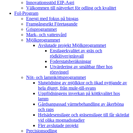
Innovationsstöd EIP-Agri
Välkommen till nätverket för odling och kvalitet
FoI-Program
Energi med fokus på biogas
Framgångsrikt Företagande
Grisprogrammet
Mark- och vattenvård
Mjölkprogrammet
Avslutade projekt Mjölkprogrammet
Ensilagekvalitet av gräs och
rödklöver/gräsvall
Foderstatsberäkningar
Utvärdering av smältbar fiber hos
rörsvingel
Nöt- och lammköttsprogrammet
Slutgödning av mjölkkor och ökad nyttjande av
hela djuret, från mule-till-svans
Uppfödningens inverkan på köttkvalitet hos
lamm
Gårdsanpassad värmebehandling av åkerböna
och raps
Helsädesensilage och gräsensilage till får skördat
vid olika mognadsstadier
Fler avslutade projekt
Precisionsodling