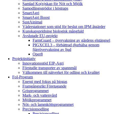
Samlad Ko(n)skap för Nöt och Mjölk
Samodlingsgrödor i höstraps
SmartAgri
SmartAgri Boost
SustAinimal
Väderstationer som stöd för beslut om IPM åtgärder
Kunskapspridning biologisk mångfald
Avslutade EU-projekt
FarmGuard – övervakning av gårdens elstängsel
PIGXCEL3 – förbättrad djurhälsa genom
fjärrövervakning av ljud
Oper8
Projektinitiativ
Innovationsstöd EIP-Agri
Förstudie transporter av spannmål
Välkommen till nätverket för odling och kvalitet
FoI-Program
Energi med fokus på biogas
Framgångsrikt Företagande
Grisprogrammet
Mark- och vattenvård
Mjölkprogrammet
Nöt- och lammköttsprogrammet
Precisionsodling
Precisionsodling