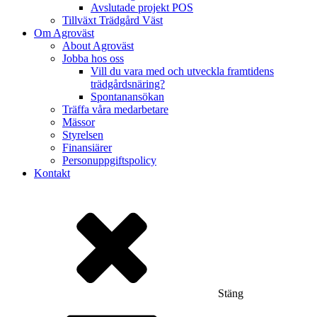
Avslutade projekt POS
Tillväxt Trädgård Väst
Om Agroväst
About Agroväst
Jobba hos oss
Vill du vara med och utveckla framtidens
trädgårdsnäring?
Spontanansökan
Träffa våra medarbetare
Mässor
Styrelsen
Finansiärer
Personuppgiftspolicy
Kontakt
Stäng