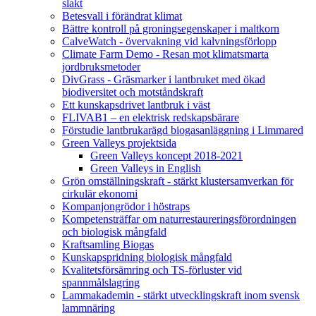
slakt
Betesvall i förändrat klimat
Bättre kontroll på groningsegenskaper i maltkorn
CalveWatch - övervakning vid kalvningsförlopp
Climate Farm Demo - Resan mot klimatsmarta
jordbruksmetoder
DivGrass - Gräsmarker i lantbruket med ökad
biodiversitet och motståndskraft
Ett kunskapsdrivet lantbruk i väst
FLIVAB1 – en elektrisk redskapsbärare
Förstudie lantbrukarägd biogasanläggning i Limmared
Green Valleys projektsida
Green Valleys koncept 2018-2021
Green Valleys in English
Grön omställningskraft - stärkt klustersamverkan för
cirkulär ekonomi
Kompanjongrödor i höstraps
Kompetensträffar om naturrestaureringsförordningen
och biologisk mångfald
Kraftsamling Biogas
Kunskapspridning biologisk mångfald
Kvalitetsförsämring och TS-förluster vid
spannmålslagring
Lammakademin - stärkt utvecklingskraft inom svensk
lammnäring