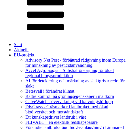
Start
Aktuellt
EU-projekt
Advisory Net Pest - förbättrad rådgivning inom Europa
för minskning av pesticidanvändning
Accel Agrobiogas – Substratförsörjning för ökad
regional biogasproduktion
AI för detektering och märkning av slaktgrisar redo för
slakt
Betesvall i förändrat klimat
Bättre kontroll på groningsegenskaper i maltkorn
CalveWatch - övervakning vid kalvningsförlopp
DivGrass - Gräsmarker i lantbruket med ökad
biodiversitet och motståndskraft
Ett kunskapsdrivet lantbruk i väst
FLIVAB1 – en elektrisk redskapsbärare
Förstudie lantbrukarägd biogasanläggning i Limmared