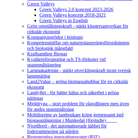
Green Valleys
Green Valleys 2.0 koncept 2023-2026
Green Valleys koncept 2018-2021
Green Valleys in English
Grön omställningskraft - stärkt klustersamverkan för
cirkulär ekonomi
Kompanjongrödor i höstraps
Kompetensträffar om naturrestaureringsförordningen
och biologisk mångfald
Kraftsamling Biogas
Kvalitetsförsämring och TS-förluster vid
spannmålslagring
Lammakademin - stärkt utvecklingskraft inom svensk
lammnäring
Land2Value – gröna biomassahubbar för en cirkulär
ekonomi
Lantlyftet - för bättre hälsa och säkerhet i gröna
näringar
Mjöldryga – stort problem för rågodlingen men även
för andra spannmålsslag
Mobilisering av lantbrukare kring gemensamt ägd
biogasanläggning i Munkedal (förstudie)
Njordfeed - det automatiserade labbet för
foderoptimering på gården
Regenerativa innovationszoner (RIZ)