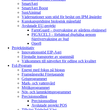
SmartAgri
SmartAgri Boost
SustAinimal
Väderstationer som stöd för beslut om IPM åtgärder
Kunskapspridning biologisk mångfald
Avslutade EU-projekt
FarmGuard – övervakning av gårdens elstängsel
PIGXCEL3 – förbättrad djurhälsa genom
fjärrövervakning av ljud
Oper8
Projektinitiativ
Innovationsstöd EIP-Agri
Förstudie transporter av spannmål
Välkommen till nätverket för odling och kvalitet
FoI-Program
Energi med fokus på biogas
Framgångsrikt Företagande
Grisprogrammet
Mark- och vattenvård
Mjölkprogrammet
Nöt- och lammköttsprogrammet
Precisionsodling
Precisionsodling
Avslutade projekt POS
Tillväxt Trädgård Väst