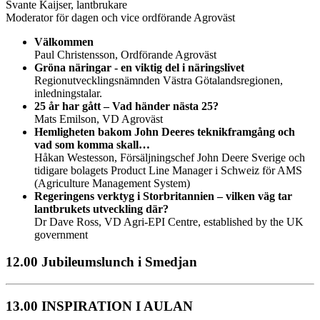
Svante Kaijser, lantbrukare
Moderator för dagen och vice ordförande Agroväst
Välkommen
Paul Christensson, Ordförande Agroväst
Gröna näringar - en viktig del i näringslivet
Regionutvecklingsnämnden Västra Götalandsregionen,
inledningstalar.
25 år har gått – Vad händer nästa 25?
Mats Emilson, VD Agroväst
Hemligheten bakom John Deeres teknikframgång och
vad som komma skall…
Håkan Westesson, Försäljningschef John Deere Sverige och
tidigare bolagets Product Line Manager i Schweiz för AMS
(Agriculture Management System)
Regeringens verktyg i Storbritannien – vilken väg tar
lantbrukets utveckling där?
Dr Dave Ross, VD Agri-EPI Centre, established by the UK
government
12.00 Jubileumslunch i Smedjan
13.00 INSPIRATION I AULAN