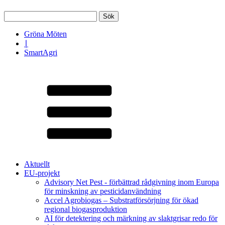
Sök
efter:
Gröna Möten
∣
SmartAgri
Aktuellt
EU-projekt
Advisory Net Pest - förbättrad rådgivning inom Europa
för minskning av pesticidanvändning
Accel Agrobiogas – Substratförsörjning för ökad
regional biogasproduktion
AI för detektering och märkning av slaktgrisar redo för