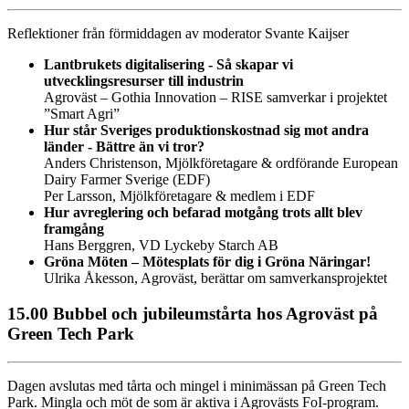
Reflektioner från förmiddagen av moderator Svante Kaijser
Lantbrukets digitalisering -
Så skapar vi
utvecklingsresurser till industrin
Agroväst – Gothia Innovation – RISE samverkar i projektet
”Smart Agri”
Hur står Sveriges produktionskostnad sig mot andra
länder - Bättre än vi tror?
Anders Christenson, Mjölkföretagare & ordförande European
Dairy Farmer Sverige (EDF)
Per Larsson, Mjölkföretagare & medlem i EDF
Hur avreglering och befarad motgång trots allt blev
framgång
Hans Berggren, VD Lyckeby Starch AB
Gröna Möten – Mötesplats för dig i Gröna Näringar!
Ulrika Åkesson, Agroväst, berättar om samverkansprojektet
15.00 Bubbel och jubileumstårta hos Agroväst på
Green Tech Park
Dagen avslutas med tårta och mingel i minimässan på Green Tech
Park. Mingla och möt de som är aktiva i Agrovästs FoI-program.