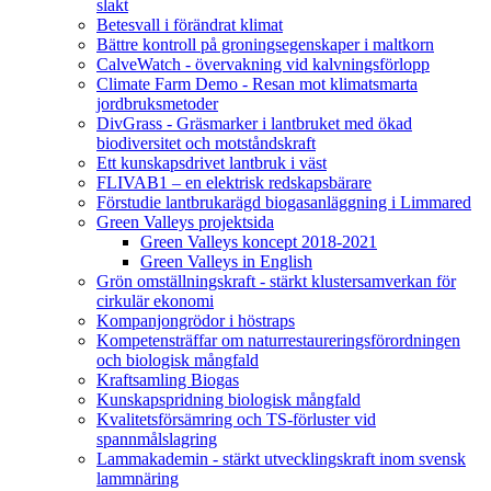
slakt
Betesvall i förändrat klimat
Bättre kontroll på groningsegenskaper i maltkorn
CalveWatch - övervakning vid kalvningsförlopp
Climate Farm Demo - Resan mot klimatsmarta
jordbruksmetoder
DivGrass - Gräsmarker i lantbruket med ökad
biodiversitet och motståndskraft
Ett kunskapsdrivet lantbruk i väst
FLIVAB1 – en elektrisk redskapsbärare
Förstudie lantbrukarägd biogasanläggning i Limmared
Green Valleys projektsida
Green Valleys koncept 2018-2021
Green Valleys in English
Grön omställningskraft - stärkt klustersamverkan för
cirkulär ekonomi
Kompanjongrödor i höstraps
Kompetensträffar om naturrestaureringsförordningen
och biologisk mångfald
Kraftsamling Biogas
Kunskapspridning biologisk mångfald
Kvalitetsförsämring och TS-förluster vid
spannmålslagring
Lammakademin - stärkt utvecklingskraft inom svensk
lammnäring