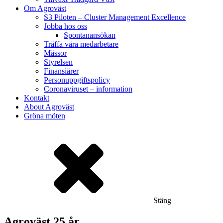
Om Agroväst
S3 Piloten – Cluster Management Excellence
Jobba hos oss
Spontanansökan
Träffa våra medarbetare
Mässor
Styrelsen
Finansiärer
Personuppgiftspolicy
Coronaviruset – information
Kontakt
About Agroväst
Gröna möten
Stäng
Agroväst 25 år