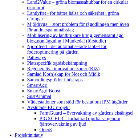
Land2Value – gröna biomassahubbar för en cirkulär
ekonomi
Lantlyftet - för bättre hälsa och säkerhet i gröna
näringar
Mjöldryga – stort problem för rågodlingen men även
för andra spannmålsslag
Mobilisering av lantbrukare kring gemensamt ägd
biogasanläggning i Munkedal (förstudie)
Njordfeed - det automatiserade labbet för
foderoptimering på gården
Pathways
Platsspecifik ogräsbekämpning
Regenerativa innovationszoner (RIZ)
Samlad Ko(n)skap för Nöt och Mjölk
Samodlingsgrödor i höstraps
SmartAgri
SmartAgri Boost
SustAinimal
Väderstationer som stöd för beslut om IPM åtgärder
Avslutade EU-projekt
FarmGuard – övervakning av gårdens elstängsel
PIGXCEL3 – förbättrad djurhälsa genom
fjärrövervakning av ljud
Oper8
Projektinitiativ