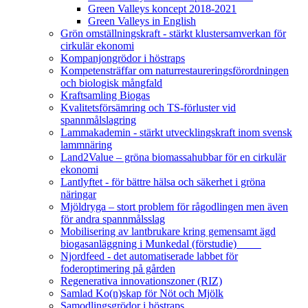
Green Valleys koncept 2018-2021
Green Valleys in English
Grön omställningskraft - stärkt klustersamverkan för
cirkulär ekonomi
Kompanjongrödor i höstraps
Kompetensträffar om naturrestaureringsförordningen
och biologisk mångfald
Kraftsamling Biogas
Kvalitetsförsämring och TS-förluster vid
spannmålslagring
Lammakademin - stärkt utvecklingskraft inom svensk
lammnäring
Land2Value – gröna biomassahubbar för en cirkulär
ekonomi
Lantlyftet - för bättre hälsa och säkerhet i gröna
näringar
Mjöldryga – stort problem för rågodlingen men även
för andra spannmålsslag
Mobilisering av lantbrukare kring gemensamt ägd
biogasanläggning i Munkedal (förstudie)
Njordfeed - det automatiserade labbet för
foderoptimering på gården
Regenerativa innovationszoner (RIZ)
Samlad Ko(n)skap för Nöt och Mjölk
Samodlingsgrödor i höstraps