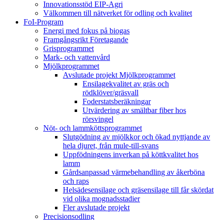
Innovationsstöd EIP-Agri
Välkommen till nätverket för odling och kvalitet
FoI-Program
Energi med fokus på biogas
Framgångsrikt Företagande
Grisprogrammet
Mark- och vattenvård
Mjölkprogrammet
Avslutade projekt Mjölkprogrammet
Ensilagekvalitet av gräs och
rödklöver/gräsvall
Foderstatsberäkningar
Utvärdering av smältbar fiber hos
rörsvingel
Nöt- och lammköttsprogrammet
Slutgödning av mjölkkor och ökad nyttjande av
hela djuret, från mule-till-svans
Uppfödningens inverkan på köttkvalitet hos
lamm
Gårdsanpassad värmebehandling av åkerböna
och raps
Helsädesensilage och gräsensilage till får skördat
vid olika mognadsstadier
Fler avslutade projekt
Precisionsodling