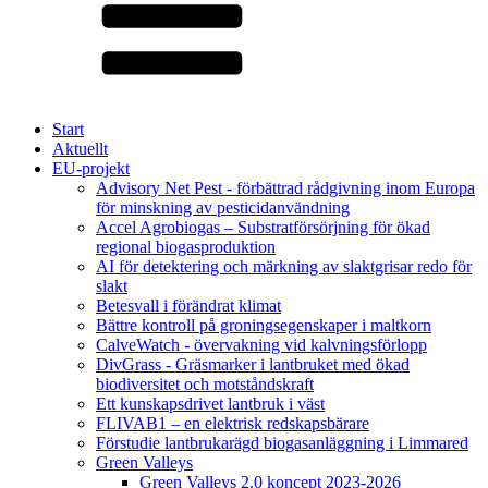
Start
Aktuellt
EU-projekt
Advisory Net Pest - förbättrad rådgivning inom Europa
för minskning av pesticidanvändning
Accel Agrobiogas – Substratförsörjning för ökad
regional biogasproduktion
AI för detektering och märkning av slaktgrisar redo för
slakt
Betesvall i förändrat klimat
Bättre kontroll på groningsegenskaper i maltkorn
CalveWatch - övervakning vid kalvningsförlopp
DivGrass - Gräsmarker i lantbruket med ökad
biodiversitet och motståndskraft
Ett kunskapsdrivet lantbruk i väst
FLIVAB1 – en elektrisk redskapsbärare
Förstudie lantbrukarägd biogasanläggning i Limmared
Green Valleys
Green Valleys 2.0 koncept 2023-2026