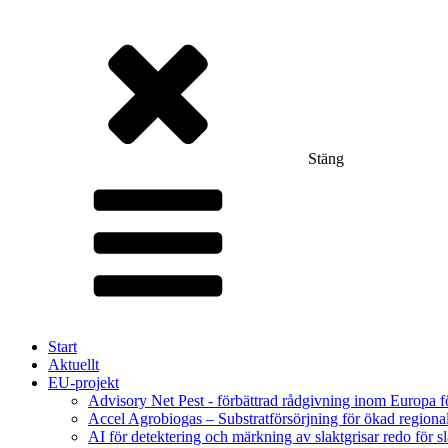
Stäng
Start
Aktuellt
EU-projekt
Advisory Net Pest - förbättrad rådgivning inom Europa 
Accel Agrobiogas – Substratförsörjning för ökad regiona
AI för detektering och märkning av slaktgrisar redo för sl