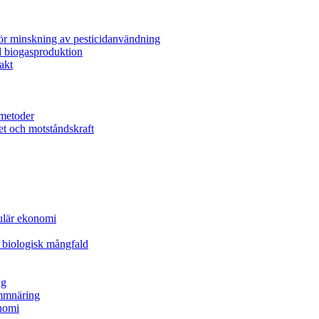
för minskning av pesticidanvändning
l biogasproduktion
akt
metoder
et och motståndskraft
kulär ekonomi
 biologisk mångfald
ng
ammnäring
nomi