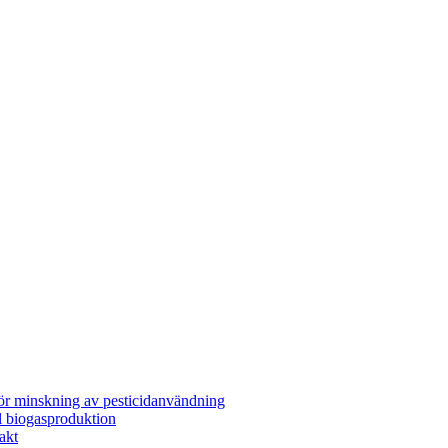
för minskning av pesticidanvändning
l biogasproduktion
akt