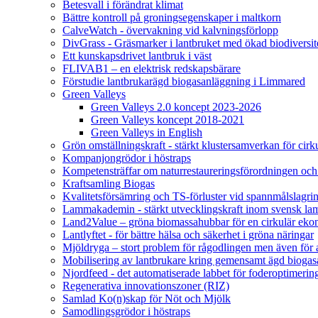
Betesvall i förändrat klimat
Bättre kontroll på groningsegenskaper i maltkorn
CalveWatch - övervakning vid kalvningsförlopp
DivGrass - Gräsmarker i lantbruket med ökad biodiversit
Ett kunskapsdrivet lantbruk i väst
FLIVAB1 – en elektrisk redskapsbärare
Förstudie lantbrukarägd biogasanläggning i Limmared
Green Valleys
Green Valleys 2.0 koncept 2023-2026
Green Valleys koncept 2018-2021
Green Valleys in English
Grön omställningskraft - stärkt klustersamverkan för cir
Kompanjongrödor i höstraps
Kompetensträffar om naturrestaureringsförordningen och
Kraftsamling Biogas
Kvalitetsförsämring och TS-förluster vid spannmålslagri
Lammakademin - stärkt utvecklingskraft inom svensk l
Land2Value – gröna biomassahubbar för en cirkulär eko
Lantlyftet - för bättre hälsa och säkerhet i gröna näringar
Mjöldryga – stort problem för rågodlingen men även för
Mobilisering av lantbrukare kring gemensamt ägd bio
Njordfeed - det automatiserade labbet för foderoptimerin
Regenerativa innovationszoner (RIZ)
Samlad Ko(n)skap för Nöt och Mjölk
Samodlingsgrödor i höstraps