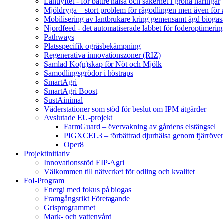
Lantlyftet - för bättre hälsa och säkerhet i gröna näringar
Mjöldryga – stort problem för rågodlingen men även för
Mobilisering av lantbrukare kring gemensamt ägd bio
Njordfeed - det automatiserade labbet för foderoptimerin
Pathways
Platsspecifik ogräsbekämpning
Regenerativa innovationszoner (RIZ)
Samlad Ko(n)skap för Nöt och Mjölk
Samodlingsgrödor i höstraps
SmartAgri
SmartAgri Boost
SustAinimal
Väderstationer som stöd för beslut om IPM åtgärder
Avslutade EU-projekt
FarmGuard – övervakning av gårdens elstängsel
PIGXCEL3 – förbättrad djurhälsa genom fjärröver
Oper8
Projektinitiativ
Innovationsstöd EIP-Agri
Välkommen till nätverket för odling och kvalitet
FoI-Program
Energi med fokus på biogas
Framgångsrikt Företagande
Grisprogrammet
Mark- och vattenvård