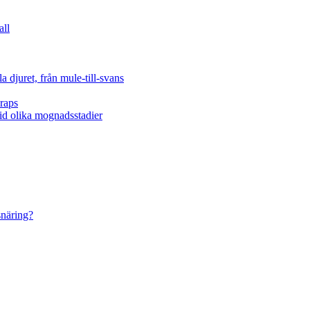
all
 djuret, från mule-till-svans
raps
vid olika mognadsstadier
snäring?