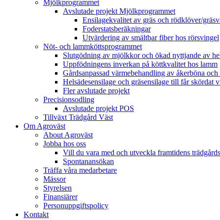
Mjölkprogrammet
Avslutade projekt Mjölkprogrammet
Ensilagekvalitet av gräs och rödklöver/gräsv
Foderstatsberäkningar
Utvärdering av smältbar fiber hos rörsvingel
Nöt- och lammköttsprogrammet
Slutgödning av mjölkkor och ökad nyttjande av hela
Uppfödningens inverkan på köttkvalitet hos lamm
Gårdsanpassad värmebehandling av åkerböna och 
Helsädesensilage och gräsensilage till får skördat 
Fler avslutade projekt
Precisionsodling
Avslutade projekt POS
Tillväxt Trädgård Väst
Om Agroväst
About Agroväst
Jobba hos oss
Vill du vara med och utveckla framtidens trädgård
Spontanansökan
Träffa våra medarbetare
Mässor
Styrelsen
Finansiärer
Personuppgiftspolicy
Kontakt