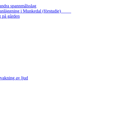
 andra spannmålsslag
gasanläggning i Munkedal (förstudie)
g på gården
vakning av ljud