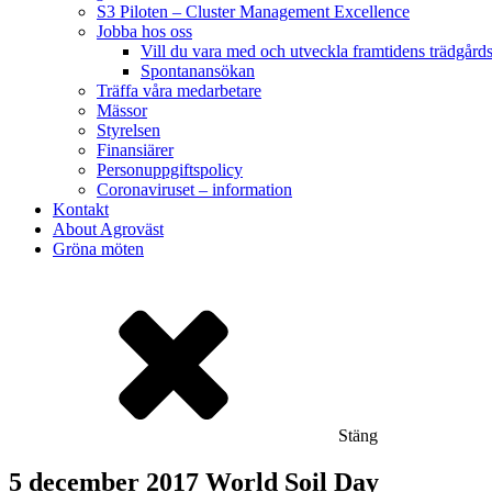
S3 Piloten – Cluster Management Excellence
Jobba hos oss
Vill du vara med och utveckla framtidens trädgård
Spontanansökan
Träffa våra medarbetare
Mässor
Styrelsen
Finansiärer
Personuppgiftspolicy
Coronaviruset – information
Kontakt
About Agroväst
Gröna möten
Stäng
5 december 2017 World Soil Day