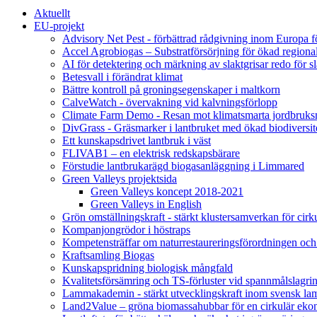
Aktuellt
EU-projekt
Advisory Net Pest - förbättrad rådgivning inom Europa 
Accel Agrobiogas – Substratförsörjning för ökad regiona
AI för detektering och märkning av slaktgrisar redo för sl
Betesvall i förändrat klimat
Bättre kontroll på groningsegenskaper i maltkorn
CalveWatch - övervakning vid kalvningsförlopp
Climate Farm Demo - Resan mot klimatsmarta jordbruks
DivGrass - Gräsmarker i lantbruket med ökad biodiversit
Ett kunskapsdrivet lantbruk i väst
FLIVAB1 – en elektrisk redskapsbärare
Förstudie lantbrukarägd biogasanläggning i Limmared
Green Valleys projektsida
Green Valleys koncept 2018-2021
Green Valleys in English
Grön omställningskraft - stärkt klustersamverkan för cir
Kompanjongrödor i höstraps
Kompetensträffar om naturrestaureringsförordningen och
Kraftsamling Biogas
Kunskapspridning biologisk mångfald
Kvalitetsförsämring och TS-förluster vid spannmålslagri
Lammakademin - stärkt utvecklingskraft inom svensk l
Land2Value – gröna biomassahubbar för en cirkulär eko