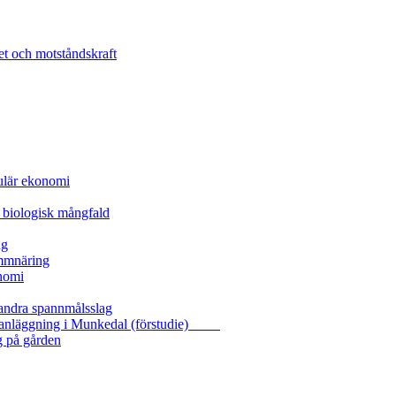
et och motståndskraft
kulär ekonomi
 biologisk mångfald
ng
ammnäring
nomi
 andra spannmålsslag
gasanläggning i Munkedal (förstudie)
g på gården