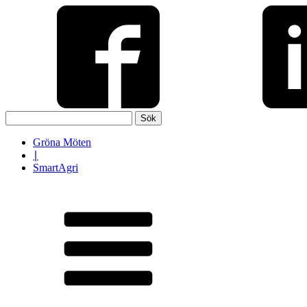
Sök
efter:
Gröna Möten
∣
SmartAgri