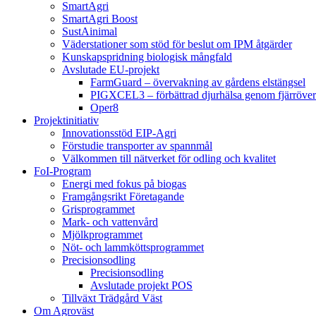
SmartAgri
SmartAgri Boost
SustAinimal
Väderstationer som stöd för beslut om IPM åtgärder
Kunskapspridning biologisk mångfald
Avslutade EU-projekt
FarmGuard – övervakning av gårdens elstängsel
PIGXCEL3 – förbättrad djurhälsa genom fjärröver
Oper8
Projektinitiativ
Innovationsstöd EIP-Agri
Förstudie transporter av spannmål
Välkommen till nätverket för odling och kvalitet
FoI-Program
Energi med fokus på biogas
Framgångsrikt Företagande
Grisprogrammet
Mark- och vattenvård
Mjölkprogrammet
Nöt- och lammköttsprogrammet
Precisionsodling
Precisionsodling
Avslutade projekt POS
Tillväxt Trädgård Väst
Om Agroväst