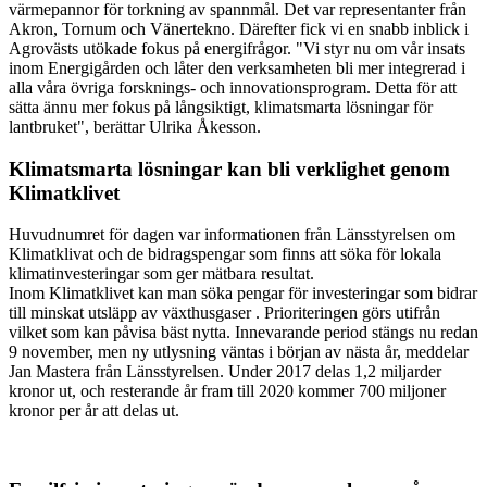
värmepannor för torkning av spannmål. Det var representanter från
Akron, Tornum och Vänertekno. Därefter fick vi en snabb inblick i
Agrovästs utökade fokus på energifrågor. "Vi styr nu om vår insats
inom Energigården och låter den verksamheten bli mer integrerad i
alla våra övriga forsknings- och innovationsprogram. Detta för att
sätta ännu mer fokus på långsiktigt, klimatsmarta lösningar för
lantbruket", berättar Ulrika Åkesson.
Klimatsmarta lösningar kan bli verklighet genom
Klimatklivet
Huvudnumret för dagen var informationen från Länsstyrelsen om
Klimatklivat och de bidragspengar som finns att söka för lokala
klimatinvesteringar som ger mätbara resultat.
Inom Klimatklivet kan man söka pengar för investeringar som bidrar
till minskat utsläpp av växthusgaser . Prioriteringen görs utifrån
vilket som kan påvisa bäst nytta. Innevarande period stängs nu redan
9 november, men ny utlysning väntas i början av nästa år, meddelar
Jan Mastera från Länsstyrelsen. Under 2017 delas 1,2 miljarder
kronor ut, och resterande år fram till 2020 kommer 700 miljoner
kronor per år att delas ut.