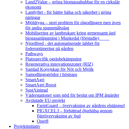
Land2Value – gröna biomassahubbar för en cirkulär
ekonomi
Lantlyftet - för bättre hälsa och säkerhet i gröna
näringar
Mjöldryga – stort problem för rågodlingen men även
för andra spannmålsslag
Mobilisering av lantbrukare kring gemensamt ägd
biogasanläggning i Munkedal (förstudie)
Njordfeed - det automatiserade labbet för
foderoptimering på gården
Pathways
Platsspecifik ogräsbekämpning
Regenerativa innovationszoner (RIZ)
Samlad Ko(n)skap för Nöt och Mjölk
Samodlingsgrödor i höstraps
SmartAgri
SmartAgri Boost
SustAinimal
Väderstationer som stöd för beslut om IPM åtgärder
Avslutade EU-projekt
FarmGuard – övervakning av gårdens elstängsel
PIGXCEL3 – förbättrad djurhälsa genom
fjärrövervakning av ljud
Oper8
Projektinitiativ