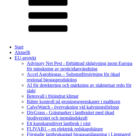
Start
Aktuellt
EU-projekt
Advisory Net Pest - förbättrad rådgivning inom Europa
för minskning av pesticidanvändning
Accel Agrobiogas – Substratförsörjning för ökad
regional biogasproduktion
AI för detektering och märkning av slaktgrisar redo för
slakt
Betesvall i förändrat klimat
Bättre kontroll på groningsegenskaper i maltkorn
CalveWatch - övervakning vid kalvningsförlopp
DivGrass - Gräsmarker i lantbruket med ökad
biodiversitet och motståndskraft
Ett kunskapsdrivet lantbruk i väst
FLIVAB1 – en elektrisk redskapsbärare
Förstudie lantbrukarägd biogasanläggning i Limmared