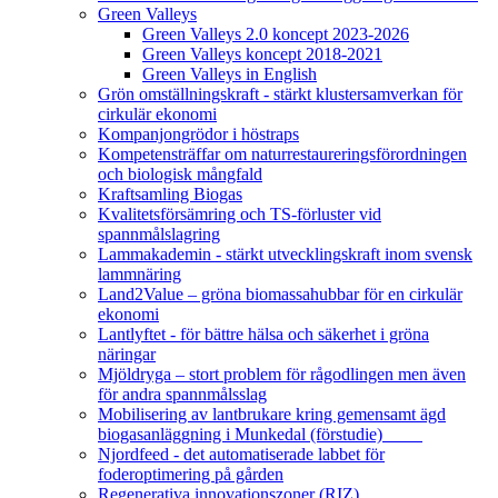
Green Valleys
Green Valleys 2.0 koncept 2023-2026
Green Valleys koncept 2018-2021
Green Valleys in English
Grön omställningskraft - stärkt klustersamverkan för
cirkulär ekonomi
Kompanjongrödor i höstraps
Kompetensträffar om naturrestaureringsförordningen
och biologisk mångfald
Kraftsamling Biogas
Kvalitetsförsämring och TS-förluster vid
spannmålslagring
Lammakademin - stärkt utvecklingskraft inom svensk
lammnäring
Land2Value – gröna biomassahubbar för en cirkulär
ekonomi
Lantlyftet - för bättre hälsa och säkerhet i gröna
näringar
Mjöldryga – stort problem för rågodlingen men även
för andra spannmålsslag
Mobilisering av lantbrukare kring gemensamt ägd
biogasanläggning i Munkedal (förstudie)
Njordfeed - det automatiserade labbet för
foderoptimering på gården
Regenerativa innovationszoner (RIZ)