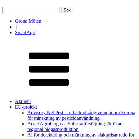
Sök
efter:
Gröna Möten
∣
SmartAgri
Aktuellt
EU-projekt
Advisory Net Pest - förbättrad rådgivning inom Europa
för minskning av pesticidanvändning
Accel Agrobiogas – Substratförsörjning för ökad
regional biogasproduktion
AI för detektering och märkning av slaktgrisar redo för