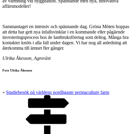
av värmning vid byggnation. Spännande med nya, innovativa
affärsmodeller!
Sammantaget en intensiv och spännande dag. Gröna Möten hoppas
att detta har gett nya infallsvinklar i en kommande eller pågående
investeringsprocess hos de lantbruksföretag som deltog. Många bra
kontakter knöts i alla fall under dagen. Vi har nog all anledning att
återkomma till ämnet fler gånger.
Ulrika Åkesson, Agroväst
Foto Ulrika Åkesson
«
Studiebesök på världens nordligaste permaculture farm