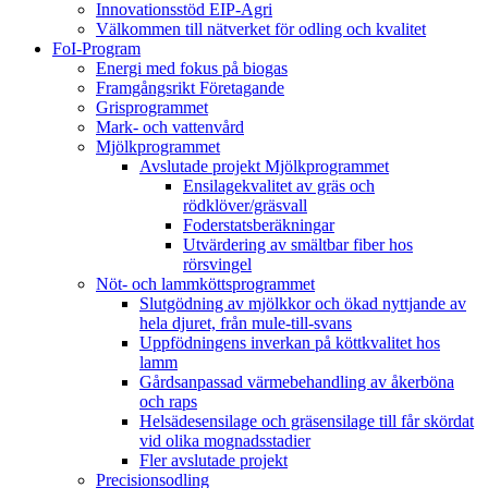
Innovationsstöd EIP-Agri
Välkommen till nätverket för odling och kvalitet
FoI-Program
Energi med fokus på biogas
Framgångsrikt Företagande
Grisprogrammet
Mark- och vattenvård
Mjölkprogrammet
Avslutade projekt Mjölkprogrammet
Ensilagekvalitet av gräs och
rödklöver/gräsvall
Foderstatsberäkningar
Utvärdering av smältbar fiber hos
rörsvingel
Nöt- och lammköttsprogrammet
Slutgödning av mjölkkor och ökad nyttjande av
hela djuret, från mule-till-svans
Uppfödningens inverkan på köttkvalitet hos
lamm
Gårdsanpassad värmebehandling av åkerböna
och raps
Helsädesensilage och gräsensilage till får skördat
vid olika mognadsstadier
Fler avslutade projekt
Precisionsodling