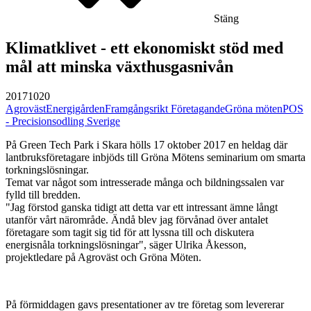
Stäng
Klimatklivet - ett ekonomiskt stöd med
mål att minska växthusgasnivån
20171020
Agroväst
Energigården
Framgångsrikt Företagande
Gröna möten
POS
- Precisionsodling Sverige
På Green Tech Park i Skara hölls 17 oktober 2017 en heldag där
lantbruksföretagare inbjöds till Gröna Mötens seminarium om smarta
torkningslösningar.
Temat var något som intresserade många och bildningssalen var
fylld till bredden.
"Jag förstod ganska tidigt att detta var ett intressant ämne långt
utanför vårt närområde. Ändå blev jag förvånad över antalet
företagare som tagit sig tid för att lyssna till och diskutera
energisnåla torkningslösningar", säger Ulrika Åkesson,
projektledare på Agroväst och Gröna Möten.
På förmiddagen gavs presentationer av tre företag som levererar