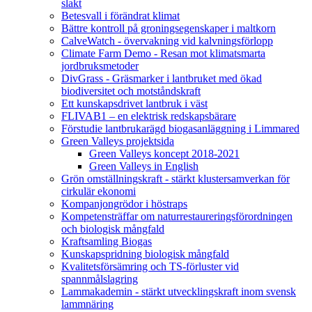
slakt
Betesvall i förändrat klimat
Bättre kontroll på groningsegenskaper i maltkorn
CalveWatch - övervakning vid kalvningsförlopp
Climate Farm Demo - Resan mot klimatsmarta
jordbruksmetoder
DivGrass - Gräsmarker i lantbruket med ökad
biodiversitet och motståndskraft
Ett kunskapsdrivet lantbruk i väst
FLIVAB1 – en elektrisk redskapsbärare
Förstudie lantbrukarägd biogasanläggning i Limmared
Green Valleys projektsida
Green Valleys koncept 2018-2021
Green Valleys in English
Grön omställningskraft - stärkt klustersamverkan för
cirkulär ekonomi
Kompanjongrödor i höstraps
Kompetensträffar om naturrestaureringsförordningen
och biologisk mångfald
Kraftsamling Biogas
Kunskapspridning biologisk mångfald
Kvalitetsförsämring och TS-förluster vid
spannmålslagring
Lammakademin - stärkt utvecklingskraft inom svensk
lammnäring