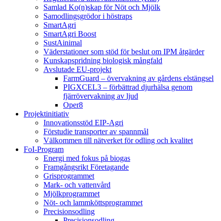
Samlad Ko(n)skap för Nöt och Mjölk
Samodlingsgrödor i höstraps
SmartAgri
SmartAgri Boost
SustAinimal
Väderstationer som stöd för beslut om IPM åtgärder
Kunskapspridning biologisk mångfald
Avslutade EU-projekt
FarmGuard – övervakning av gårdens elstängsel
PIGXCEL3 – förbättrad djurhälsa genom
fjärrövervakning av ljud
Oper8
Projektinitiativ
Innovationsstöd EIP-Agri
Förstudie transporter av spannmål
Välkommen till nätverket för odling och kvalitet
FoI-Program
Energi med fokus på biogas
Framgångsrikt Företagande
Grisprogrammet
Mark- och vattenvård
Mjölkprogrammet
Nöt- och lammköttsprogrammet
Precisionsodling
Precisionsodling