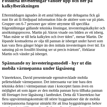
Fossilfria investeringar vänder upp och ner på
kalkylberäkningen
Eftermiddagen ägnades åt ett antal bikupor där deltagarna fick gå
runt för att få fördjupad information från de aktörer som var på plats.
Grupper om 6-7 personer gav större utrymme till specifika
frågeställningar gällande tekniska lösningar, investeringskalkyler och
ansökningsprocess. Martin på Akron visade oss bilden av ett isberg.
"Man måste se till hela kalkylen och över tiden", menar Martin. De
löpande kostnaderna av olja till pannan är isberget under havet som
kan vara flera gånger högre än den initiala investeringen över tid. En
satsning på en fossilfri lösning ser ut precis tvärtom", förklarar
Martin och vänder på isberget.
Spännande ny investeringsmodell - hyr ut din
mobila värmepanna under lågsäsong
Vänerteknos, David presenterade egenutvecklade mobila
pelletseldade värmepannor. Det intressanta var inte bara den
tekniska delen i värmepannan utan i konceptet fanns även en
möjlighet att som ägare av den mobila pannan hyra tillbaka pannan
till företaget över lågsäsong i lantbruket. Detta då Vänertekno har
flera uppvärmningskontrakt till större byggnationer där de mobila
värmepannorna fungerar utmärkt för att lösa byggnäringens behov