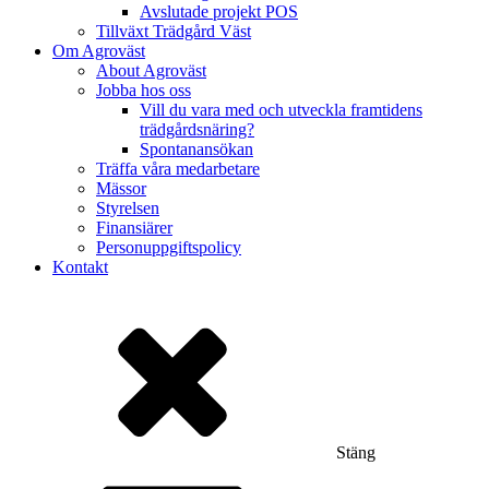
Avslutade projekt POS
Tillväxt Trädgård Väst
Om Agroväst
About Agroväst
Jobba hos oss
Vill du vara med och utveckla framtidens
trädgårdsnäring?
Spontanansökan
Träffa våra medarbetare
Mässor
Styrelsen
Finansiärer
Personuppgiftspolicy
Kontakt
Stäng