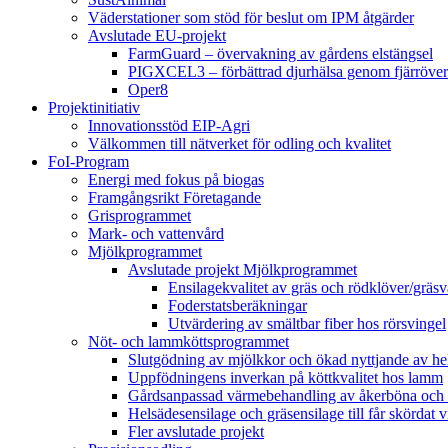
Väderstationer som stöd för beslut om IPM åtgärder
Avslutade EU-projekt
FarmGuard – övervakning av gårdens elstängsel
PIGXCEL3 – förbättrad djurhälsa genom fjärröver
Oper8
Projektinitiativ
Innovationsstöd EIP-Agri
Välkommen till nätverket för odling och kvalitet
FoI-Program
Energi med fokus på biogas
Framgångsrikt Företagande
Grisprogrammet
Mark- och vattenvård
Mjölkprogrammet
Avslutade projekt Mjölkprogrammet
Ensilagekvalitet av gräs och rödklöver/gräsv
Foderstatsberäkningar
Utvärdering av smältbar fiber hos rörsvingel
Nöt- och lammköttsprogrammet
Slutgödning av mjölkkor och ökad nyttjande av hela
Uppfödningens inverkan på köttkvalitet hos lamm
Gårdsanpassad värmebehandling av åkerböna och 
Helsädesensilage och gräsensilage till får skördat 
Fler avslutade projekt