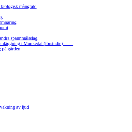
 biologisk mångfald
ng
ammnäring
nomi
 andra spannmålsslag
gasanläggning i Munkedal (förstudie)
g på gården
vakning av ljud