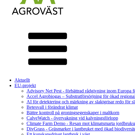
Aktuellt
EU-projekt
Advisory Net Pest - förbättrad rådgivning inom Europa 
Accel Agrobiogas – Substratförsörjning för ökad regiona
AI för detektering och märkning av slaktgrisar redo för sl
Betesvall i förändrat klimat
Bättre kontroll på groningsegenskaper i maltkorn
CalveWatch - övervakning vid kalvningsförlopp
Climate Farm Demo - Resan mot klimatsmarta jordbruks
DivGrass - Gräsmarker i lantbruket med ökad biodiversit
Ett kunskapsdrivet lantbruk i väst