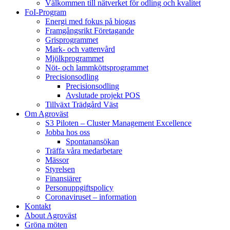
Välkommen till nätverket för odling och kvalitet
FoI-Program
Energi med fokus på biogas
Framgångsrikt Företagande
Grisprogrammet
Mark- och vattenvård
Mjölkprogrammet
Nöt- och lammköttsprogrammet
Precisionsodling
Precisionsodling
Avslutade projekt POS
Tillväxt Trädgård Väst
Om Agroväst
S3 Piloten – Cluster Management Excellence
Jobba hos oss
Spontanansökan
Träffa våra medarbetare
Mässor
Styrelsen
Finansiärer
Personuppgiftspolicy
Coronaviruset – information
Kontakt
About Agroväst
Gröna möten