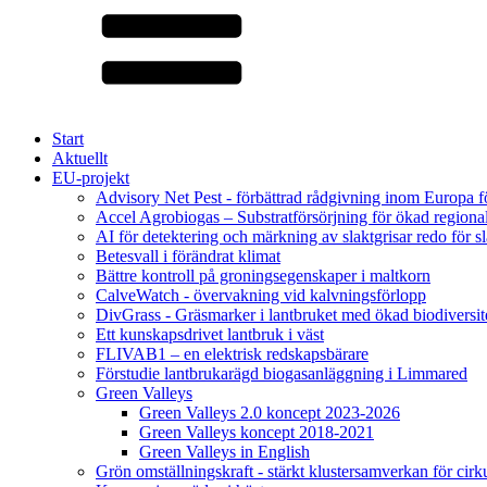
Start
Aktuellt
EU-projekt
Advisory Net Pest - förbättrad rådgivning inom Europa 
Accel Agrobiogas – Substratförsörjning för ökad regiona
AI för detektering och märkning av slaktgrisar redo för sl
Betesvall i förändrat klimat
Bättre kontroll på groningsegenskaper i maltkorn
CalveWatch - övervakning vid kalvningsförlopp
DivGrass - Gräsmarker i lantbruket med ökad biodiversit
Ett kunskapsdrivet lantbruk i väst
FLIVAB1 – en elektrisk redskapsbärare
Förstudie lantbrukarägd biogasanläggning i Limmared
Green Valleys
Green Valleys 2.0 koncept 2023-2026
Green Valleys koncept 2018-2021
Green Valleys in English
Grön omställningskraft - stärkt klustersamverkan för cir