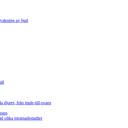
vakning av ljud
all
 djuret, från mule-till-svans
raps
vid olika mognadsstadier