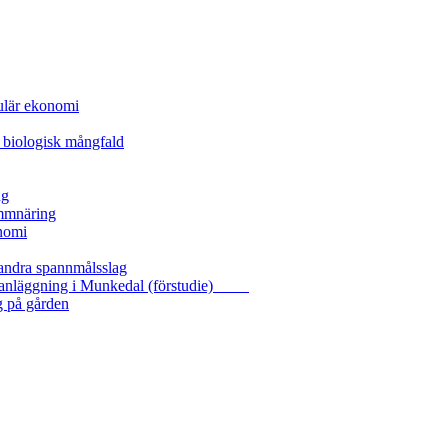
kulär ekonomi
 biologisk mångfald
ng
ammnäring
nomi
 andra spannmålsslag
gasanläggning i Munkedal (förstudie)
g på gården