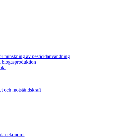
för minskning av pesticidanvändning
l biogasproduktion
akt
et och motståndskraft
kulär ekonomi