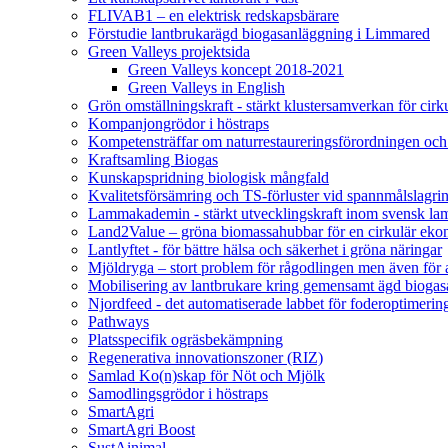
FLIVAB1 – en elektrisk redskapsbärare
Förstudie lantbrukarägd biogasanläggning i Limmared
Green Valleys projektsida
Green Valleys koncept 2018-2021
Green Valleys in English
Grön omställningskraft - stärkt klustersamverkan för cir
Kompanjongrödor i höstraps
Kompetensträffar om naturrestaureringsförordningen och
Kraftsamling Biogas
Kunskapspridning biologisk mångfald
Kvalitetsförsämring och TS-förluster vid spannmålslagri
Lammakademin - stärkt utvecklingskraft inom svensk l
Land2Value – gröna biomassahubbar för en cirkulär eko
Lantlyftet - för bättre hälsa och säkerhet i gröna näringar
Mjöldryga – stort problem för rågodlingen men även för
Mobilisering av lantbrukare kring gemensamt ägd bio
Njordfeed - det automatiserade labbet för foderoptimerin
Pathways
Platsspecifik ogräsbekämpning
Regenerativa innovationszoner (RIZ)
Samlad Ko(n)skap för Nöt och Mjölk
Samodlingsgrödor i höstraps
SmartAgri
SmartAgri Boost
SustAinimal