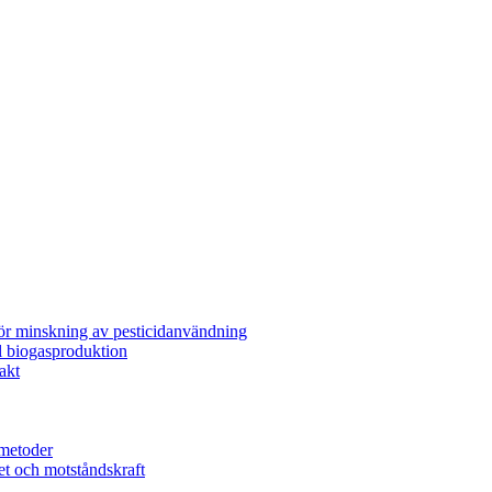
för minskning av pesticidanvändning
l biogasproduktion
akt
metoder
et och motståndskraft