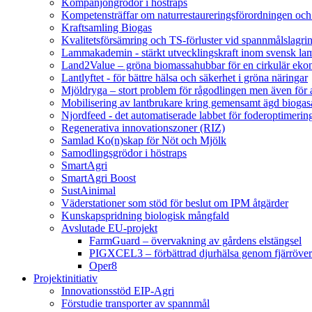
Kompanjongrödor i höstraps
Kompetensträffar om naturrestaureringsförordningen och
Kraftsamling Biogas
Kvalitetsförsämring och TS-förluster vid spannmålslagri
Lammakademin - stärkt utvecklingskraft inom svensk l
Land2Value – gröna biomassahubbar för en cirkulär eko
Lantlyftet - för bättre hälsa och säkerhet i gröna näringar
Mjöldryga – stort problem för rågodlingen men även för
Mobilisering av lantbrukare kring gemensamt ägd bio
Njordfeed - det automatiserade labbet för foderoptimerin
Regenerativa innovationszoner (RIZ)
Samlad Ko(n)skap för Nöt och Mjölk
Samodlingsgrödor i höstraps
SmartAgri
SmartAgri Boost
SustAinimal
Väderstationer som stöd för beslut om IPM åtgärder
Kunskapspridning biologisk mångfald
Avslutade EU-projekt
FarmGuard – övervakning av gårdens elstängsel
PIGXCEL3 – förbättrad djurhälsa genom fjärröver
Oper8
Projektinitiativ
Innovationsstöd EIP-Agri
Förstudie transporter av spannmål