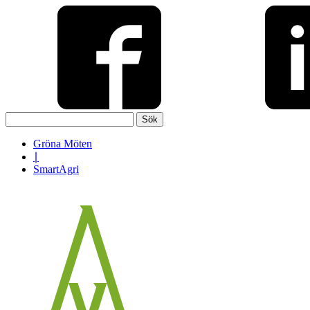
Sök
efter:
Gröna Möten
∣
SmartAgri