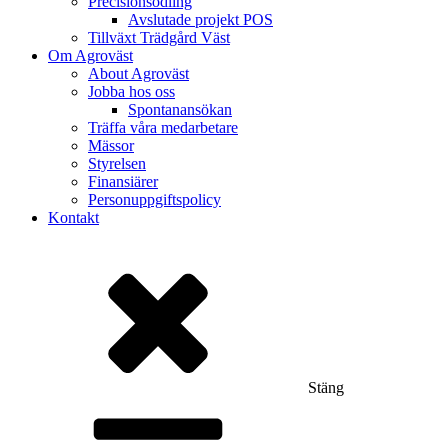
Precisionsodling
Avslutade projekt POS
Tillväxt Trädgård Väst
Om Agroväst
About Agroväst
Jobba hos oss
Spontanansökan
Träffa våra medarbetare
Mässor
Styrelsen
Finansiärer
Personuppgiftspolicy
Kontakt
Stäng