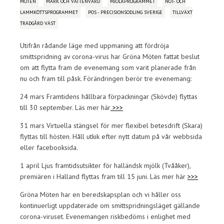
MÖTEN
MARK OCH VATTENVÅRD
MJÖLKPROGRAMMET
NÖT- OCH
LAMMKÖTTSPROGRAMMET
POS - PRECISIONSODLING SVERIGE
TILLVÄXT
TRÄDGÅRD VÄST
Utifrån rådande läge med uppmaning att fördröja
smittspridning av corona-virus har Gröna Möten fattat beslut
om att flytta fram de evenemang som varit planerade från
nu och fram till påsk. Förändringen berör tre evenemang:
24 mars Framtidens hållbara förpackningar (Skövde) flyttas
till 30 september. Läs mer här
>>>
31 mars Virtuella stängsel för mer flexibel betesdrift (Skara)
flyttas till hösten. Håll utkik efter nytt datum på vår webbsida
eller facebooksida.
1 april Ljus framtidsutsikter för halländsk mjölk (Tvååker),
premiären i Halland flyttas fram till 15 juni. Läs mer här
>>>
Gröna Möten har en beredskapsplan och vi håller oss
kontinuerligt uppdaterade om smittspridningsläget gällande
corona-viruset. Evenemangen riskbedöms i enlighet med