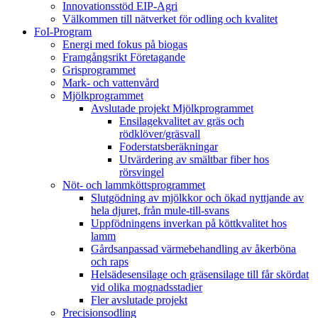
Innovationsstöd EIP-Agri
Välkommen till nätverket för odling och kvalitet
FoI-Program
Energi med fokus på biogas
Framgångsrikt Företagande
Grisprogrammet
Mark- och vattenvård
Mjölkprogrammet
Avslutade projekt Mjölkprogrammet
Ensilagekvalitet av gräs och
rödklöver/gräsvall
Foderstatsberäkningar
Utvärdering av smältbar fiber hos
rörsvingel
Nöt- och lammköttsprogrammet
Slutgödning av mjölkkor och ökad nyttjande av
hela djuret, från mule-till-svans
Uppfödningens inverkan på köttkvalitet hos
lamm
Gårdsanpassad värmebehandling av åkerböna
och raps
Helsädesensilage och gräsensilage till får skördat
vid olika mognadsstadier
Fler avslutade projekt
Precisionsodling