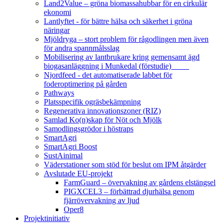
Land2Value – gröna biomassahubbar för en cirkulär
ekonomi
Lantlyftet - för bättre hälsa och säkerhet i gröna
näringar
Mjöldryga – stort problem för rågodlingen men även
för andra spannmålsslag
Mobilisering av lantbrukare kring gemensamt ägd
biogasanläggning i Munkedal (förstudie)
Njordfeed - det automatiserade labbet för
foderoptimering på gården
Pathways
Platsspecifik ogräsbekämpning
Regenerativa innovationszoner (RIZ)
Samlad Ko(n)skap för Nöt och Mjölk
Samodlingsgrödor i höstraps
SmartAgri
SmartAgri Boost
SustAinimal
Väderstationer som stöd för beslut om IPM åtgärder
Avslutade EU-projekt
FarmGuard – övervakning av gårdens elstängsel
PIGXCEL3 – förbättrad djurhälsa genom
fjärrövervakning av ljud
Oper8
Projektinitiativ