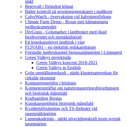
slakt
Betesvall i förändrat klimat
Bättre kontroll på groningsegenskaper i maltkorn
CalveWatch - övervakning vid kalvningsförlopp
Climate Farm Demo - Resan mot klimatsmarta
jordbruksmetoder
DivGrass - Gräsmarker i lantbruket med ökad
biodiversitet och motståndskraft
Ett kunskapsdrivet lantbruk i väst
FLIVAB1 – en elektrisk redskapsbärare
Förstudie lantbrukarägd biogasanläggning i Limmared
Green Valleys projektsida
Green Valleys koncept 2018-2021
Green Valleys in English
Grön omställningskraft - stärkt klustersamverkan för
cirkulär ekonomi
Kompanjongrödor i höstraps
Kompetensträffar om naturrestaureringsförordningen
och biologisk mångfald
Kraftsamling Biogas
Kunskapspridning biologisk mångfald
Kvalitetsförsämring och TS-förluster vid
spannmålslagring
Lammakademin - stärkt utvecklingskraft inom svensk
lammnäring