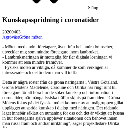
Stäng
Kunskapsspridning i coronatider
20200403
Agroväst
Gröna möten
- Möten med andra företagare, även från helt andra branscher,
utvecklar mig som mindre företagare inom lantbruket.
- Lantbruksnäringen är mottaglig för fler digitala lösningar, vi
kommer att resa mindre framöver.
- Fysiska möten är viktiga, då kommer de som verkligen är
intresserade och det är dem man vill träffa.
Detta är några röster från de gröna näringarna i Västra Götaland.
Gröna Mötens Madeleine, Caroline och Ulrika har ringt runt till
företagare för att höra hur de söker kunskap och information i
coronatider, när många fysiska träffar skjuts på framtiden. "Gröna
Mötens fokus på det fysiska mötet kommer av att målgruppen gillat
upplägget att sprida kunskap i dialog med näringen. Det rådande
läget innebär såklart en utmaning för oss och det är viktigt att lyssna
in hur företagarna själva upplever situationen och behovet innan
man rusar fram och ändrar inriktning", säger projektledare Ulrika