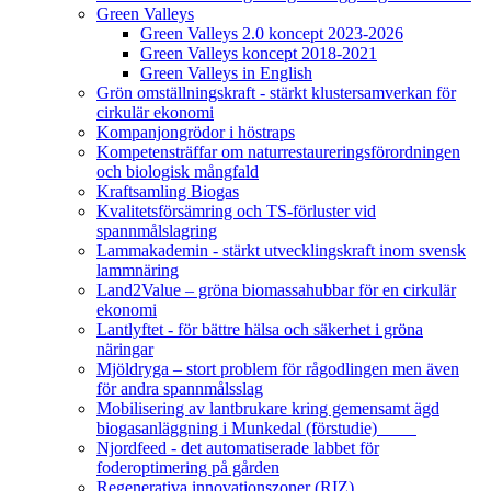
Green Valleys
Green Valleys 2.0 koncept 2023-2026
Green Valleys koncept 2018-2021
Green Valleys in English
Grön omställningskraft - stärkt klustersamverkan för
cirkulär ekonomi
Kompanjongrödor i höstraps
Kompetensträffar om naturrestaureringsförordningen
och biologisk mångfald
Kraftsamling Biogas
Kvalitetsförsämring och TS-förluster vid
spannmålslagring
Lammakademin - stärkt utvecklingskraft inom svensk
lammnäring
Land2Value – gröna biomassahubbar för en cirkulär
ekonomi
Lantlyftet - för bättre hälsa och säkerhet i gröna
näringar
Mjöldryga – stort problem för rågodlingen men även
för andra spannmålsslag
Mobilisering av lantbrukare kring gemensamt ägd
biogasanläggning i Munkedal (förstudie)
Njordfeed - det automatiserade labbet för
foderoptimering på gården
Regenerativa innovationszoner (RIZ)