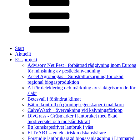
Start
Aktuellt
EU-projekt
Advisory Net Pest - förbättrad rådgivning inom Europa
för minskning av pesticidanvändning
Accel Agrobiogas – Substratförsörjning för ökad
regional biogasproduktion
AI för detektering och märkning av slaktgrisar redo för
slakt
Betesvall i förändrat klimat
Bättre kontroll på groningsegenskaper i maltkorn
CalveWatch - övervakning vid kalvningsförlopp
DivGrass - Gräsmarker i lantbruket med ökad
biodiversitet och motståndskraft
Ett kunskapsdrivet lantbruk i väst
FLIVAB1 – en elektrisk redskapsbärare
Förstudie lantbrukarägd biogasanläggning i Limmared