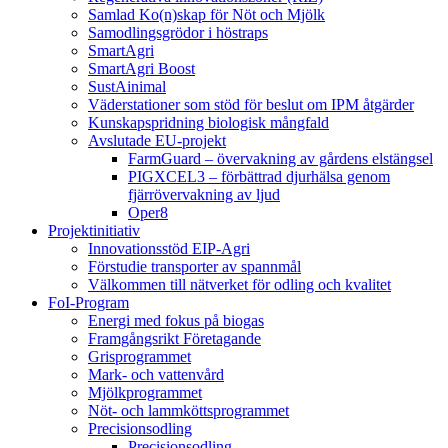
Samlad Ko(n)skap för Nöt och Mjölk
Samodlingsgrödor i höstraps
SmartAgri
SmartAgri Boost
SustAinimal
Väderstationer som stöd för beslut om IPM åtgärder
Kunskapspridning biologisk mångfald
Avslutade EU-projekt
FarmGuard – övervakning av gårdens elstängsel
PIGXCEL3 – förbättrad djurhälsa genom
fjärrövervakning av ljud
Oper8
Projektinitiativ
Innovationsstöd EIP-Agri
Förstudie transporter av spannmål
Välkommen till nätverket för odling och kvalitet
FoI-Program
Energi med fokus på biogas
Framgångsrikt Företagande
Grisprogrammet
Mark- och vattenvård
Mjölkprogrammet
Nöt- och lammköttsprogrammet
Precisionsodling
Precisionsodling