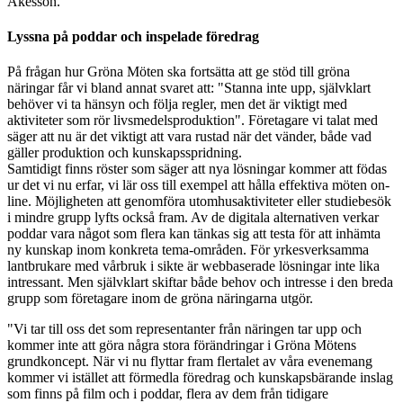
Åkesson.
Lyssna på poddar och inspelade föredrag
På frågan hur Gröna Möten ska fortsätta att ge stöd till gröna
näringar får vi bland annat svaret att: "Stanna inte upp, självklart
behöver vi ta hänsyn och följa regler, men det är viktigt med
aktiviteter som rör livsmedelsproduktion". Företagare vi talat med
säger att nu är det viktigt att vara rustad när det vänder, både vad
gäller produktion och kunskapsspridning.
Samtidigt finns röster som säger att nya lösningar kommer att födas
ur det vi nu erfar, vi lär oss till exempel att hålla effektiva möten on-
line. Möjligheten att genomföra utomhusaktiviteter eller studiebesök
i mindre grupp lyfts också fram. Av de digitala alternativen verkar
poddar vara något som flera kan tänkas sig att testa för att inhämta
ny kunskap inom konkreta tema-områden. För yrkesverksamma
lantbrukare med vårbruk i sikte är webbaserade lösningar inte lika
intressant. Men självklart skiftar både behov och intresse i den breda
grupp som företagare inom de gröna näringarna utgör.
"Vi tar till oss det som representanter från näringen tar upp och
kommer inte att göra några stora förändringar i Gröna Mötens
grundkoncept. När vi nu flyttar fram flertalet av våra evenemang
kommer vi istället att förmedla föredrag och kunskapsbärande inslag
som finns på film och i poddar, flera av dem från tidigare