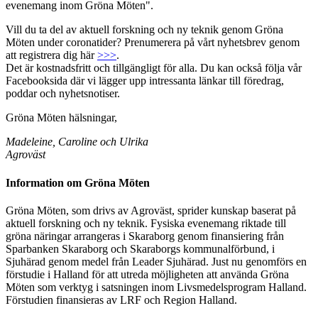
evenemang inom Gröna Möten".
Vill du ta del av aktuell forskning och ny teknik genom Gröna
Möten under coronatider? Prenumerera på vårt nyhetsbrev genom
att registrera dig här
>>>
.
Det är kostnadsfritt och tillgängligt för alla. Du kan också följa vår
Facebooksida där vi lägger upp intressanta länkar till föredrag,
poddar och nyhetsnotiser.
Gröna Möten hälsningar,
Madeleine, Caroline och Ulrika
Agroväst
Information om Gröna Möten
Gröna Möten, som drivs av Agroväst, sprider kunskap baserat på
aktuell forskning och ny teknik. Fysiska evenemang riktade till
gröna näringar arrangeras i Skaraborg genom finansiering från
Sparbanken Skaraborg och Skaraborgs kommunalförbund, i
Sjuhärad genom medel från Leader Sjuhärad. Just nu genomförs en
förstudie i Halland för att utreda möjligheten att använda Gröna
Möten som verktyg i satsningen inom Livsmedelsprogram Halland.
Förstudien finansieras av LRF och Region Halland.