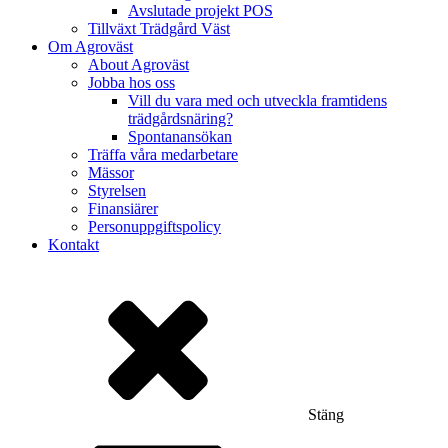
Avslutade projekt POS
Tillväxt Trädgård Väst
Om Agroväst
About Agroväst
Jobba hos oss
Vill du vara med och utveckla framtidens
trädgårdsnäring?
Spontanansökan
Träffa våra medarbetare
Mässor
Styrelsen
Finansiärer
Personuppgiftspolicy
Kontakt
Stäng