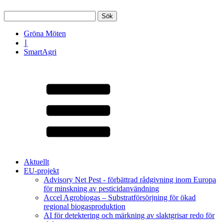
Sök
efter:
Gröna Möten
∣
SmartAgri
Aktuellt
EU-projekt
Advisory Net Pest - förbättrad rådgivning inom Europa
för minskning av pesticidanvändning
Accel Agrobiogas – Substratförsörjning för ökad
regional biogasproduktion
AI för detektering och märkning av slaktgrisar redo för