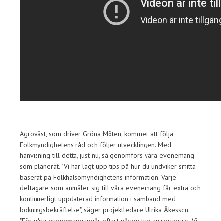
Agroväst, som driver Gröna Möten, kommer att följa
Folkmyndighetens råd och följer utvecklingen. Med
hänvisning till detta, just nu, så genomförs våra evenemang
som planerat. "Vi har lagt upp tips på hur du undviker smitta
baserat på Folkhälsomyndighetens information. Varje
deltagare som anmäler sig till våra evenemang får extra och
kontinuerligt uppdaterad information i samband med
bokningsbekräftelse", säger projektledare Ulrika Åkesson.
"För våra evenemang ingår oftast någon typ av servering. Vi