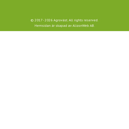
© 2017 -
2026
Agroväst. All rights reserved.
Hemsidan är skapad av
AlizonWeb AB
.