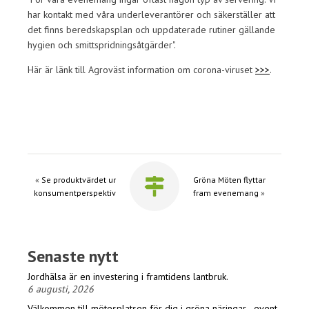
har kontakt med våra underleverantörer och säkerställer att
det finns beredskapsplan och uppdaterade rutiner gällande
hygien och smittspridningsåtgärder".
Här är länk till Agroväst information om corona-viruset
>>>
.
«
Se produktvärdet ur
Gröna Möten flyttar
konsumentperspektiv
fram evenemang
»
Senaste nytt
Jordhälsa är en investering i framtidens lantbruk.
6 augusti, 2026
Välkommen till mötesplatsen för dig i gröna näringar - event