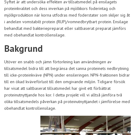
Syftet är att undersöka effekten av tillsatsmedel på ensilagets
proteinkvalitet och dess inverkan på mjölkkors foderintag och
mjölkproduktion när korna utfodras med foderstater som skiljer sig åt
i andelen vomstabilt protein (RUP)/vomnedbrytbart protein. Ensilage
behandlat med bakteriepreparat eller saltbaserat preparat jämförs
med obehandlat kontrollensilage.
Bakgrund
Utöver en snabb och jämn förtorkning kan användningen av
tillsatsmedel bidra till att begränsa det sanna proteinets nedbrytning
till icke-proteinkväve (NPN) under ensileringen. NPN-fraktionen bidrar
till en ökad kväveförlust till den omgivande miljön. Tidigare försök
har visat att saltbaserat tillsatsmedel har givit ett förbättrat
proteinutnyttjande hos kor. I detta projekt vill vi alltså jämföra två
olika tillsatsmedels påverkan på proteinutnyttjandet i jämförelse med
obehandlat kontrollensilage.