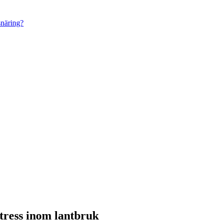
snäring?
stress inom lantbruk