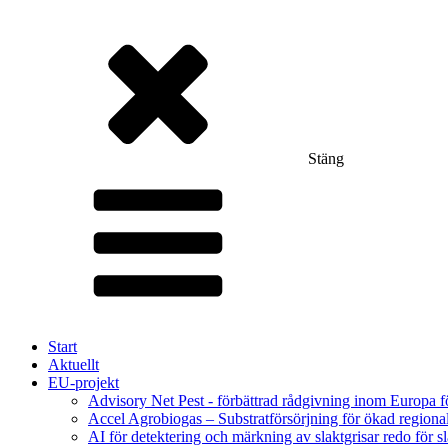
Stäng
Start
Aktuellt
EU-projekt
Advisory Net Pest - förbättrad rådgivning inom Europa 
Accel Agrobiogas – Substratförsörjning för ökad regiona
AI för detektering och märkning av slaktgrisar redo för sl