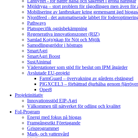
Lantlyftet - för bättre hälsa och säkerhet i gröna näringar
Mjöldryga – stort problem för rågodlingen men även för
Mobilisering av lantbrukare kring gemensamt ägd bio
Njordfeed - det automatiserade labbet för foderoptimerin
Pathways
Platsspecifik ogräsbekämpning
Regenerativa innovationszoner (RIZ)
Samlad Ko(n)skap för Nöt och Mjölk
Samodlingsgrödor i höstraps
SmartAgri
SmartAgri Boost
SustAinimal
Väderstationer som stöd för beslut om IPM åtgärder
Avslutade EU-projekt
FarmGuard – övervakning av gårdens elstängsel
PIGXCEL3 – förbättrad djurhälsa genom fjärröver
Oper8
Projektinitiativ
Innovationsstöd EIP-Agri
Välkommen till nätverket för odling och kvalitet
FoI-Program
Energi med fokus på biogas
Framgångsrikt Företagande
Grisprogrammet
Mark- och vattenvård