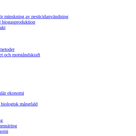
för minskning av pesticidanvändning
l biogasproduktion
akt
metoder
et och motståndskraft
kulär ekonomi
 biologisk mångfald
ng
ammnäring
nomi