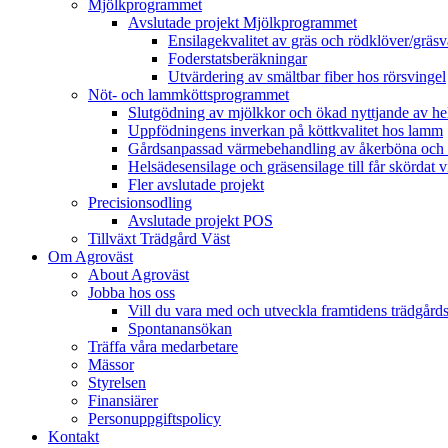
Mjölkprogrammet
Avslutade projekt Mjölkprogrammet
Ensilagekvalitet av gräs och rödklöver/gräsv
Foderstatsberäkningar
Utvärdering av smältbar fiber hos rörsvingel
Nöt- och lammköttsprogrammet
Slutgödning av mjölkkor och ökad nyttjande av hela
Uppfödningens inverkan på köttkvalitet hos lamm
Gårdsanpassad värmebehandling av åkerböna och 
Helsädesensilage och gräsensilage till får skördat 
Fler avslutade projekt
Precisionsodling
Avslutade projekt POS
Tillväxt Trädgård Väst
Om Agroväst
About Agroväst
Jobba hos oss
Vill du vara med och utveckla framtidens trädgård
Spontanansökan
Träffa våra medarbetare
Mässor
Styrelsen
Finansiärer
Personuppgiftspolicy
Kontakt