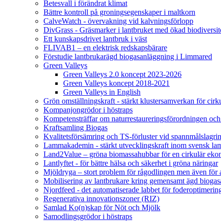
Betesvall i förändrat klimat
Bättre kontroll på groningsegenskaper i maltkorn
CalveWatch - övervakning vid kalvningsförlopp
DivGrass - Gräsmarker i lantbruket med ökad biodiversit
Ett kunskapsdrivet lantbruk i väst
FLIVAB1 – en elektrisk redskapsbärare
Förstudie lantbrukarägd biogasanläggning i Limmared
Green Valleys
Green Valleys 2.0 koncept 2023-2026
Green Valleys koncept 2018-2021
Green Valleys in English
Grön omställningskraft - stärkt klustersamverkan för cir
Kompanjongrödor i höstraps
Kompetensträffar om naturrestaureringsförordningen och
Kraftsamling Biogas
Kvalitetsförsämring och TS-förluster vid spannmålslagri
Lammakademin - stärkt utvecklingskraft inom svensk l
Land2Value – gröna biomassahubbar för en cirkulär eko
Lantlyftet - för bättre hälsa och säkerhet i gröna näringar
Mjöldryga – stort problem för rågodlingen men även för
Mobilisering av lantbrukare kring gemensamt ägd bio
Njordfeed - det automatiserade labbet för foderoptimerin
Regenerativa innovationszoner (RIZ)
Samlad Ko(n)skap för Nöt och Mjölk
Samodlingsgrödor i höstraps