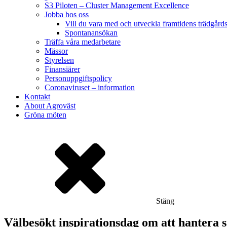
S3 Piloten – Cluster Management Excellence
Jobba hos oss
Vill du vara med och utveckla framtidens trädgård
Spontanansökan
Träffa våra medarbetare
Mässor
Styrelsen
Finansiärer
Personuppgiftspolicy
Coronaviruset – information
Kontakt
About Agroväst
Gröna möten
Stäng
Välbesökt inspirationsdag om att hantera 