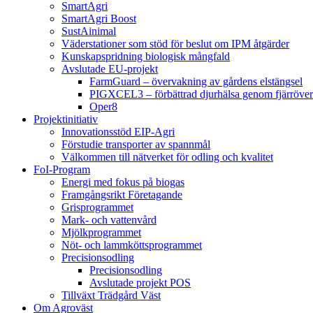
SmartAgri
SmartAgri Boost
SustAinimal
Väderstationer som stöd för beslut om IPM åtgärder
Kunskapspridning biologisk mångfald
Avslutade EU-projekt
FarmGuard – övervakning av gårdens elstängsel
PIGXCEL3 – förbättrad djurhälsa genom fjärröver
Oper8
Projektinitiativ
Innovationsstöd EIP-Agri
Förstudie transporter av spannmål
Välkommen till nätverket för odling och kvalitet
FoI-Program
Energi med fokus på biogas
Framgångsrikt Företagande
Grisprogrammet
Mark- och vattenvård
Mjölkprogrammet
Nöt- och lammköttsprogrammet
Precisionsodling
Precisionsodling
Avslutade projekt POS
Tillväxt Trädgård Väst
Om Agroväst