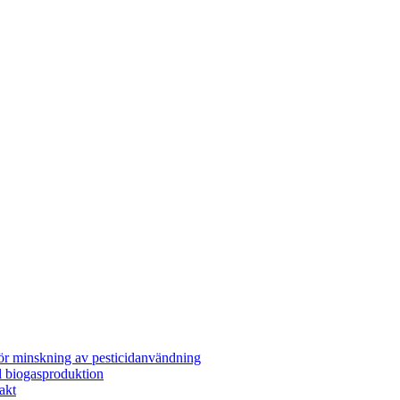
för minskning av pesticidanvändning
l biogasproduktion
akt