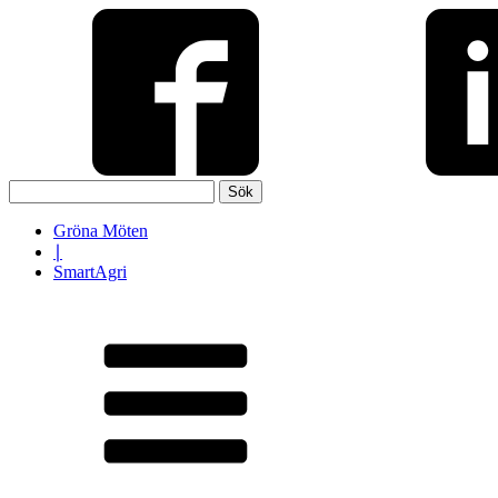
Sök
efter:
Gröna Möten
∣
SmartAgri