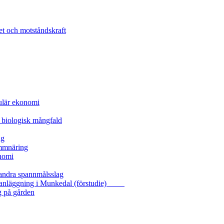
et och motståndskraft
kulär ekonomi
 biologisk mångfald
ng
ammnäring
nomi
 andra spannmålsslag
gasanläggning i Munkedal (förstudie)
g på gården