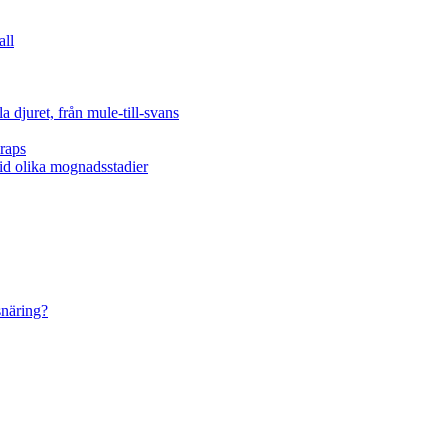
all
 djuret, från mule-till-svans
raps
vid olika mognadsstadier
snäring?