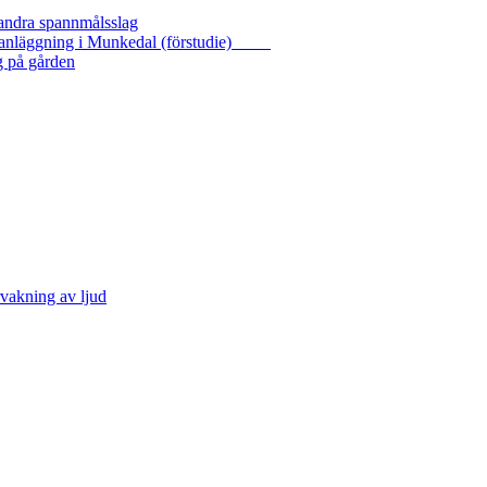
 andra spannmålsslag
gasanläggning i Munkedal (förstudie)
g på gården
vakning av ljud