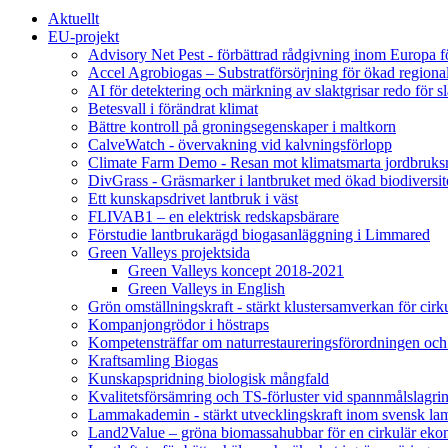
Aktuellt
EU-projekt
Advisory Net Pest - förbättrad rådgivning inom Europa 
Accel Agrobiogas – Substratförsörjning för ökad regiona
AI för detektering och märkning av slaktgrisar redo för sl
Betesvall i förändrat klimat
Bättre kontroll på groningsegenskaper i maltkorn
CalveWatch - övervakning vid kalvningsförlopp
Climate Farm Demo - Resan mot klimatsmarta jordbruks
DivGrass - Gräsmarker i lantbruket med ökad biodiversit
Ett kunskapsdrivet lantbruk i väst
FLIVAB1 – en elektrisk redskapsbärare
Förstudie lantbrukarägd biogasanläggning i Limmared
Green Valleys projektsida
Green Valleys koncept 2018-2021
Green Valleys in English
Grön omställningskraft - stärkt klustersamverkan för cir
Kompanjongrödor i höstraps
Kompetensträffar om naturrestaureringsförordningen och
Kraftsamling Biogas
Kunskapspridning biologisk mångfald
Kvalitetsförsämring och TS-förluster vid spannmålslagri
Lammakademin - stärkt utvecklingskraft inom svensk l
Land2Value – gröna biomassahubbar för en cirkulär eko