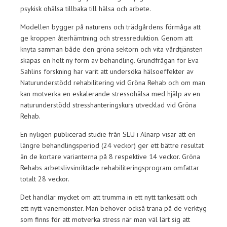
psykisk ohälsa tillbaka till hälsa och arbete.
Modellen bygger på naturens och trädgårdens förmåga att
ge kroppen återhämtning och stressreduktion. Genom att
knyta samman både den gröna sektorn och vita vårdtjänsten
skapas en helt ny form av behandling. Grundfrågan för Eva
Sahlins forskning har varit att undersöka hälsoeffekter av
Naturunderstödd rehabilitering vid Gröna Rehab och om man
kan motverka en eskalerande stressohälsa med hjälp av en
naturunderstödd stresshanteringskurs utvecklad vid Gröna
Rehab.
En nyligen publicerad studie från SLU i Alnarp visar att en
längre behandlingsperiod (24 veckor) ger ett bättre resultat
än de kortare varianterna på 8 respektive 14 veckor. Gröna
Rehabs arbetslivsinriktade rehabiliteringsprogram omfattar
totalt 28 veckor.
Det handlar mycket om att trumma in ett nytt tankesätt och
ett nytt vanemönster. Man behöver också träna på de verktyg
som finns för att motverka stress när man väl lärt sig att