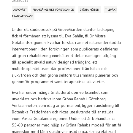
20180312
AGROVÄST
FRAMGÅNGSRIKT FÖRETAGANDE
GRÖNA MÖTEN
TILLVÄXT
TRÄDGÅRD VÄST
Under ett studiebesök på GreveGarden utanför Lidköping
fick vi förmånen att lyssna till Eva Sahlin, fil Dr Västra
Götalandsregionen. Eva har forskat i ämnet naturunderstödda
interventioner. I den forskningen som publicerats definieras
att grön rehabilitering innehåller 3 delar nämligen tillgång
till speciellt utvald natur/ designad trädgård, ett
multidisciplinärt team där professioner från hälso-och
sjukvården och den gröna sektorn tillsammans planerar och
genomför programmet samt terapeutiska aktiviteter.
Eva har under många år studerat den verksamhet som
utvecklats och bedrivs inom Gröna Rehab i Göteborg.
Verksamheten, som idag är permanent, ligger i anslutning till
Botaniska Trädgården och riktas uteslutande till anställda
inom Västra Götalandsregionen. Under ett år behandlas ca
55-60 personer med hjälp av Gröna Rehabs modell för att få
människor med lång sjukskrivningstid p.g.a. stressrelaterad