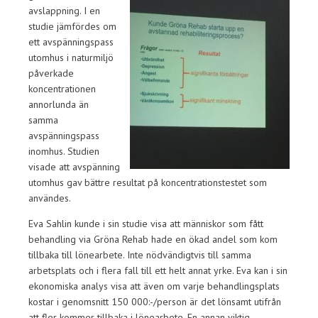
avslappning. I en
studie jämfördes om
ett avspänningspass
utomhus i naturmiljö
påverkade
koncentrationen
annorlunda än
samma
avspänningspass
inomhus. Studien
visade att avspänning
utomhus gav bättre resultat på koncentrationstestet som
användes.
Eva Sahlin kunde i sin studie visa att människor som fått
behandling via Gröna Rehab hade en ökad andel som kom
tillbaka till lönearbete. Inte nödvändigtvis till samma
arbetsplats och i flera fall till ett helt annat yrke. Eva kan i sin
ekonomiska analys visa att även om varje behandlingsplats
kostar i genomsnitt 150 000:-/person är det lönsamt utifrån
att fler kommer tillbaka i lönearbete. En annan viktig