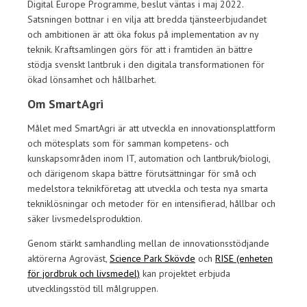
Digital Europe Programme, beslut väntas i maj 2022.
Satsningen bottnar i en vilja att bredda tjänsteerbjudandet
och ambitionen är att öka fokus på implementation av ny
teknik. Kraftsamlingen görs för att i framtiden än bättre
stödja svenskt lantbruk i den digitala transformationen för
ökad lönsamhet och hållbarhet.
Om SmartAgri
Målet med SmartAgri är att utveckla en innovationsplattform
och mötesplats som för samman kompetens- och
kunskapsområden inom IT, automation och lantbruk/biologi,
och därigenom skapa bättre förutsättningar för små och
medelstora teknikföretag att utveckla och testa nya smarta
tekniklösningar och metoder för en intensifierad, hållbar och
säker livsmedelsproduktion.
Genom stärkt samhandling mellan de innovationsstödjande
aktörerna Agroväst,
Science Park Skövde
och
RISE (enheten
för jordbruk och livsmedel)
kan projektet erbjuda
utvecklingsstöd till målgruppen.