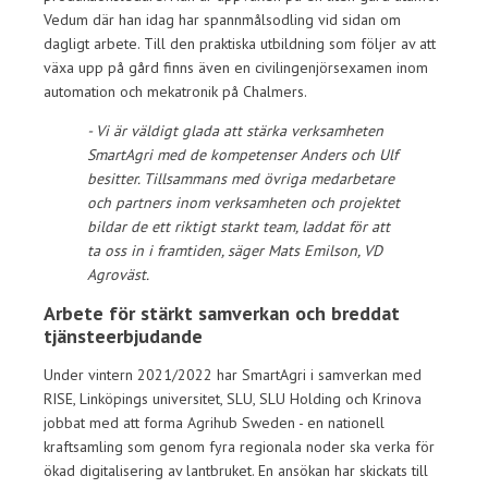
Vedum där han idag har spannmålsodling vid sidan om
dagligt arbete. Till den praktiska utbildning som följer av att
växa upp på gård finns även en civilingenjörsexamen inom
automation och mekatronik på Chalmers.
- Vi är väldigt glada att stärka verksamheten
SmartAgri med de kompetenser Anders och Ulf
besitter. Tillsammans med övriga medarbetare
och partners inom verksamheten och projektet
bildar de ett riktigt starkt team, laddat för att
ta oss in i framtiden, säger Mats Emilson, VD
Agroväst.
Arbete för stärkt samverkan och breddat
tjänsteerbjudande
Under vintern 2021/2022 har SmartAgri i samverkan med
RISE, Linköpings universitet, SLU, SLU Holding och Krinova
jobbat med att forma Agrihub Sweden - en nationell
kraftsamling som genom fyra regionala noder ska verka för
ökad digitalisering av lantbruket. En ansökan har skickats till