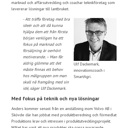
marknad och affärsutveckling och coachar teknikföretag som
levererar lösningar till lantbruket.
- Att träffa företag med bra
ideér och att då kunna
hjälpa dem att från första
början verkligen ha ett
fokus på marknad och
försäljning är oerhört
motiverande. – Man får
aldrig glömma att det
Ulf Dackemark,
måste finnas ett behov
innovationscoach i
hos målgruppen om man
SmartAgri.
skall nå framgång med sin
idé, säger Ulf Dackemark.
Med fokus på teknik och nya lösningar
Anders kommer senast från en anställning inom Volvo AB i
Skövde där han jobbat med produktberedning och förmedlat
Produktions krav och intressen i produktutvecklingsprojekt.
Målet har varit att nya produkter ska passa nuvarande