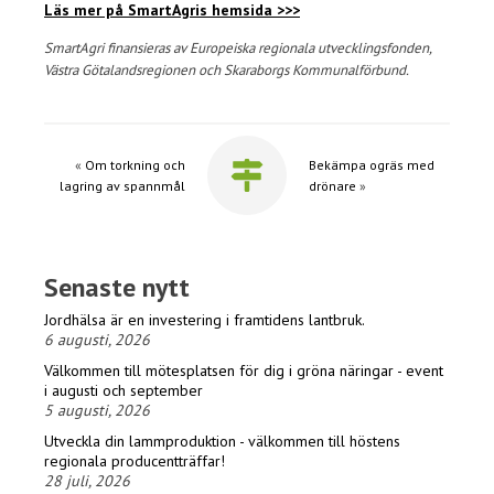
Läs mer på SmartAgris hemsida >>>
SmartAgri finansieras av Europeiska regionala utvecklingsfonden,
Västra Götalandsregionen och Skaraborgs Kommunalförbund.
«
Om torkning och
Bekämpa ogräs med
lagring av spannmål
drönare
»
Senaste nytt
Jordhälsa är en investering i framtidens lantbruk.
6 augusti, 2026
Välkommen till mötesplatsen för dig i gröna näringar - event
i augusti och september
5 augusti, 2026
Utveckla din lammproduktion - välkommen till höstens
regionala producentträffar!
28 juli, 2026